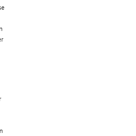
se
n
er
r
en