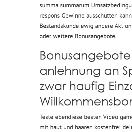
summa summarum Umsatzbedingungen
respons Gewinne ausschutten kann
Bestandskunde ewig andere Aktione
oder weitere Bonusangebote.
Bonusangebote di
anlehnung an S
zwar haufig Einz
Willkommensbon
Teste ebendiese besten Video games
mit haut und haaren kostenfrei dei