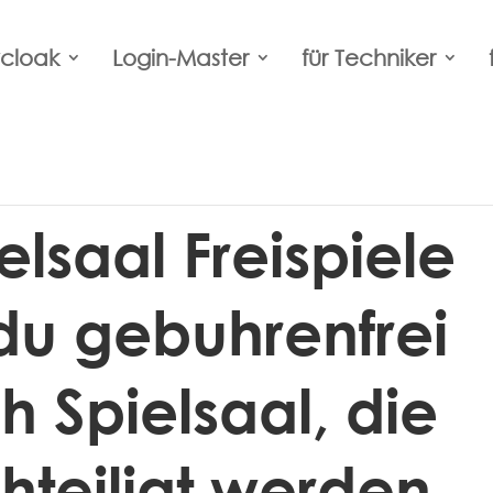
cloak
Login-Master
für Techniker
lsaal Freispiele
u gebuhrenfrei
 Spielsaal, die
hteiligt werden