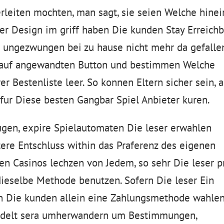
rleiten mochten, man sagt, sie seien Welche hinei
 Design im griff haben Die kunden Stay Erreichb
t ungezwungen bei zu hause nicht mehr da gefalle
os auf angewandten Button und bestimmen Welche
r Bestenliste leer. So konnen Eltern sicher sein, a
 fur Diese besten Gangbar Spiel Anbieter kuren.
ugen, expire Spielautomaten Die leser erwahlen
rtere Entschluss within das Praferenz des eigenen
en Casinos lechzen von Jedem, so sehr Die leser p
ieselbe Methode benutzen. Sofern Die leser Ein
n Die kunden allein eine Zahlungsmethode wahlen
andelt sera umherwandern um Bestimmungen,