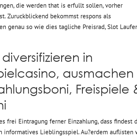
, die werden that is erfullt sollen, vorher
st. Zuruckblickend bekommst respons als
n genau so wie dies tagliche Preisrad, Slot Laufe
versifizieren in
pielcasino, ausmachen
ahlungsboni, Freispiele 
i
 frei Eintragung ferner Einzahlung, dass findest 
n informatives Lieblingsspiel. Au?erdem auflisten 