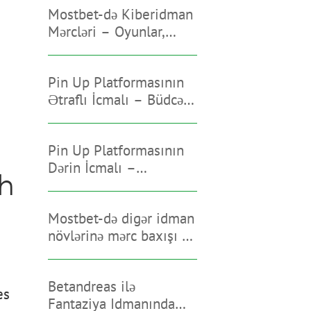
Mostbet-də Kiberidman
Mərcləri – Oyunlar,
Turnirlər və
Xüsusiyyətlər üzrə
Pin Up Platformasının
Bələdçi
Ətraflı İcmalı – Büdcə
Dostu Yanaşma
Pin Up Platformasının
Dərin İcmalı –
ch
Provayderləri Dadan
Bilici
Mostbet-də digər idman
növlərinə mərc baxışı –
voleybol, beysbol və
reqbi
Betandreas ilə
es
Fantaziya Idmanında