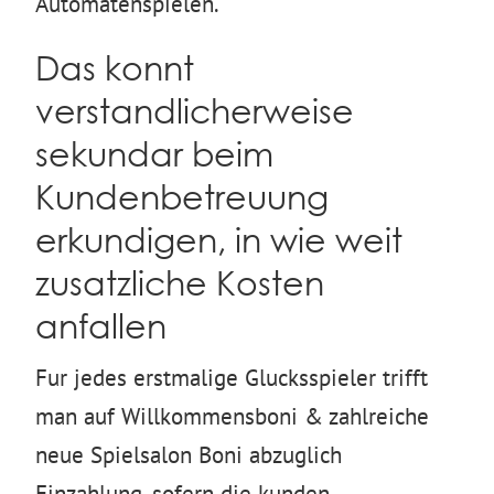
Automatenspielen.
Das konnt
verstandlicherweise
sekundar beim
Kundenbetreuung
erkundigen, in wie weit
zusatzliche Kosten
anfallen
Fur jedes erstmalige Glucksspieler trifft
man auf Willkommensboni & zahlreiche
neue Spielsalon Boni abzuglich
Einzahlung, sofern die kunden