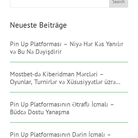
Search
Neueste Beiträge
Pin Up Platforması – Niyə Hər Kəs Yanılır
və Bu Nə Dəyişdirir
Mostbet-də Kiberidman Mərcləri –
Oyunlar, Turnirlər və Xüsusiyyətlər üzrə
Bələdçi
Pin Up Platformasının Ətraflı İcmalı –
Büdcə Dostu Yanaşma
Pin Up Platformasının Dərin İcmalı –