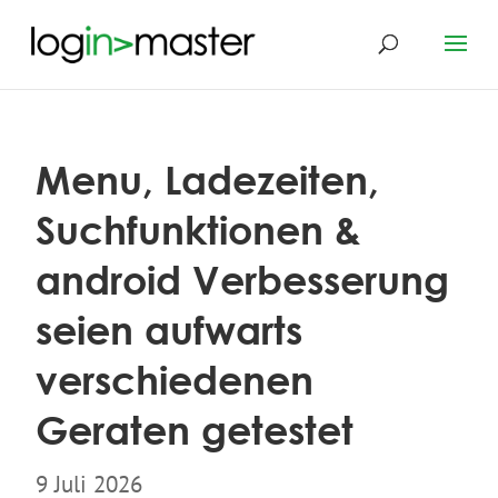
Menu, Ladezeiten,
Suchfunktionen &
android Verbesserung
seien aufwarts
verschiedenen
Geraten getestet
9 Juli 2026