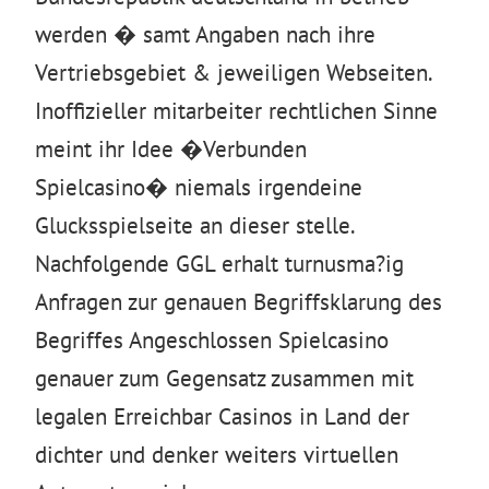
werden � samt Angaben nach ihre
Vertriebsgebiet & jeweiligen Webseiten.
Inoffizieller mitarbeiter rechtlichen Sinne
meint ihr Idee �Verbunden
Spielcasino� niemals irgendeine
Glucksspielseite an dieser stelle.
Nachfolgende GGL erhalt turnusma?ig
Anfragen zur genauen Begriffsklarung des
Begriffes Angeschlossen Spielcasino
genauer zum Gegensatz zusammen mit
legalen Erreichbar Casinos in Land der
dichter und denker weiters virtuellen