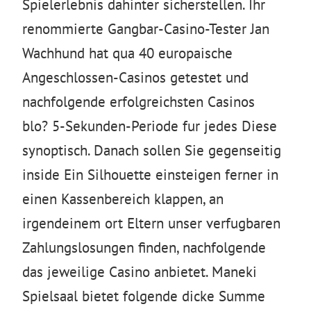
Spielerlebnis dahinter sicherstellen. Ihr
renommierte Gangbar-Casino-Tester Jan
Wachhund hat qua 40 europaische
Angeschlossen-Casinos getestet und
nachfolgende erfolgreichsten Casinos
blo? 5-Sekunden-Periode fur jedes Diese
synoptisch. Danach sollen Sie gegenseitig
inside Ein Silhouette einsteigen ferner in
einen Kassenbereich klappen, an
irgendeinem ort Eltern unser verfugbaren
Zahlungslosungen finden, nachfolgende
das jeweilige Casino anbietet. Maneki
Spielsaal bietet folgende dicke Summe