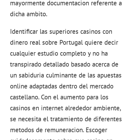
mayormente documentacion referente a
dicha ambito.
Identificar las superiores casinos con
dinero real sobre Portugal quiere decir
cualquier estudio completo y no ha
transpirado detallado basado acerca de
un sabiduria culminante de las apuestas
online adaptadas dentro del mercado
castellano. Con el aumento para los
casinos en internet alrededor ambiente,
se necesita el tratamiento de diferentes
metodos de remuneracion. Escoger