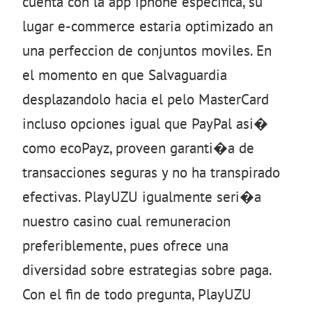
cuenta con la app iphone especifica, su
lugar e-commerce estaria optimizado an
una perfeccion de conjuntos moviles. En
el momento en que Salvaguardia
desplazandolo hacia el pelo MasterCard
incluso opciones igual que PayPal asi�
como ecoPayz, proveen garanti�a de
transacciones seguras y no ha transpirado
efectivas. PlayUZU igualmente seri�a
nuestro casino cual remuneracion
preferiblemente, pues ofrece una
diversidad sobre estrategias sobre paga.
Con el fin de todo pregunta, PlayUZU