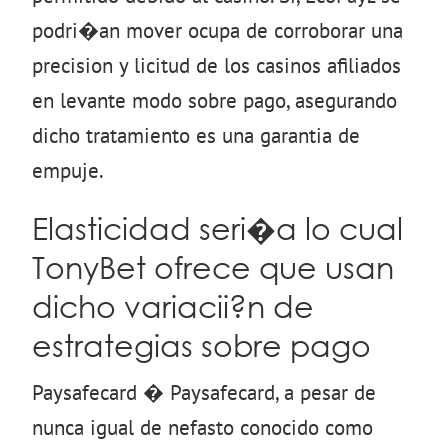
podri�an mover ocupa de corroborar una
precision y licitud de los casinos afiliados
en levante modo sobre pago, asegurando
dicho tratamiento es una garantia de
empuje.
Elasticidad seri�a lo cual
TonyBet ofrece que usan
dicho variacii?n de
estrategias sobre pago
Paysafecard � Paysafecard, a pesar de
nunca igual de nefasto conocido como