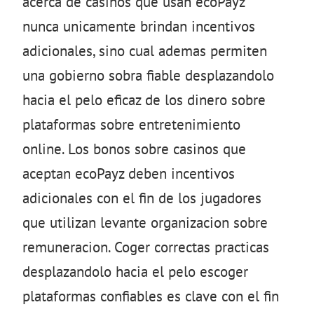
acerca de casinos que usan ecoPayz
nunca unicamente brindan incentivos
adicionales, sino cual ademas permiten
una gobierno sobra fiable desplazandolo
hacia el pelo eficaz de los dinero sobre
plataformas sobre entretenimiento
online. Los bonos sobre casinos que
aceptan ecoPayz deben incentivos
adicionales con el fin de los jugadores
que utilizan levante organizacion sobre
remuneracion. Coger correctas practicas
desplazandolo hacia el pelo escoger
plataformas confiables es clave con el fin