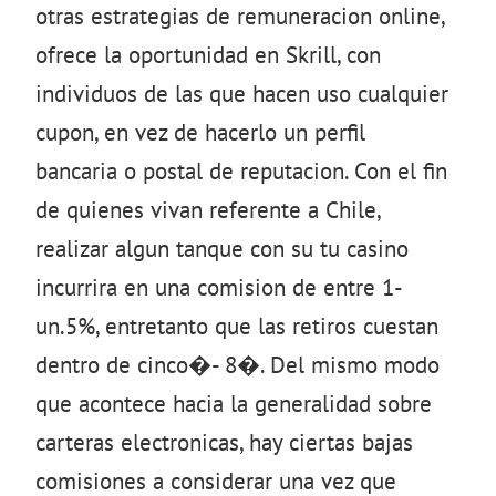
otras estrategias de remuneracion online,
ofrece la oportunidad en Skrill, con
individuos de las que hacen uso cualquier
cupon, en vez de hacerlo un perfil
bancaria o postal de reputacion. Con el fin
de quienes vivan referente a Chile,
realizar algun tanque con su tu casino
incurrira en una comision de entre 1-
un.5%, entretanto que las retiros cuestan
dentro de cinco�- 8�. Del mismo modo
que acontece hacia la generalidad sobre
carteras electronicas, hay ciertas bajas
comisiones a considerar una vez que