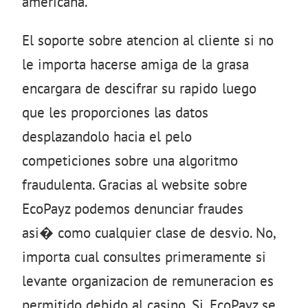
americana.
El soporte sobre atencion al cliente si no
le importa hacerse amiga de la grasa
encargara de descifrar su rapido luego
que les proporciones las datos
desplazandolo hacia el pelo
competiciones sobre una algoritmo
fraudulenta. Gracias al website sobre
EcoPayz podemos denunciar fraudes
asi� como cualquier clase de desvio. No,
importa cual consultes primeramente si
levante organizacion de remuneracion es
permitido debido al casino. Si, EcoPayz se