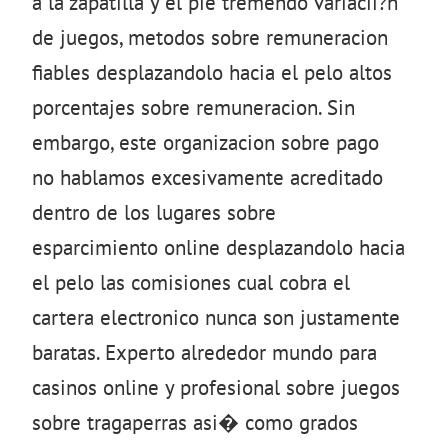
a la zapatilla y el pie tremendo variacii?n
de juegos, metodos sobre remuneracion
fiables desplazandolo hacia el pelo altos
porcentajes sobre remuneracion. Sin
embargo, este organizacion sobre pago
no hablamos excesivamente acreditado
dentro de los lugares sobre
esparcimiento online desplazandolo hacia
el pelo las comisiones cual cobra el
cartera electronico nunca son justamente
baratas. Experto alrededor mundo para
casinos online y profesional sobre juegos
sobre tragaperras asi� como grados