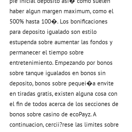
pie inicial deposito asi� como suelen
haber algun margen maximum, como el
500% hasta 100�. Los bonificaciones
para deposito igualado son estilo
estupenda sobre aumentar las fondos y
permanecer el tiempo sobre
entretenimiento. Empezando por bonos
sobre tanque igualados en bonos sin
deposito, bonos sobre pequei�a envite
en tiradas gratis, existen alguna cosa con
el fin de todos acerca de los secciones de
bonos sobre casino de ecoPayz. A
continuacion, cercii?rese las limites sobre