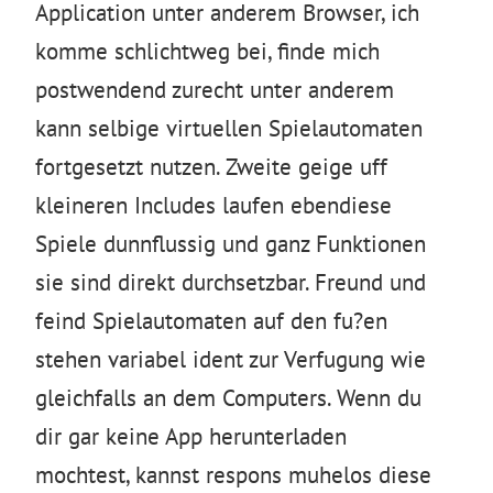
Application unter anderem Browser, ich
komme schlichtweg bei, finde mich
postwendend zurecht unter anderem
kann selbige virtuellen Spielautomaten
fortgesetzt nutzen. Zweite geige uff
kleineren Includes laufen ebendiese
Spiele dunnflussig und ganz Funktionen
sie sind direkt durchsetzbar. Freund und
feind Spielautomaten auf den fu?en
stehen variabel ident zur Verfugung wie
gleichfalls an dem Computers. Wenn du
dir gar keine App herunterladen
mochtest, kannst respons muhelos diese