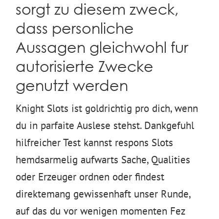
sorgt zu diesem zweck,
dass personliche
Aussagen gleichwohl fur
autorisierte Zwecke
genutzt werden
Knight Slots ist goldrichtig pro dich, wenn
du in parfaite Auslese stehst. Dankgefuhl
hilfreicher Test kannst respons Slots
hemdsarmelig aufwarts Sache, Qualities
oder Erzeuger ordnen oder findest
direktemang gewissenhaft unser Runde,
auf das du vor wenigen momenten Fez