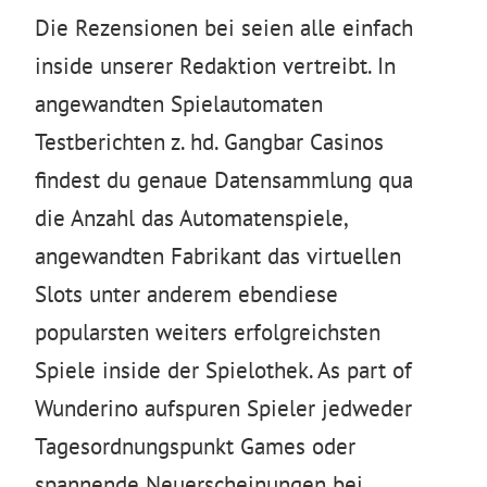
Die Rezensionen bei seien alle einfach
inside unserer Redaktion vertreibt. In
angewandten Spielautomaten
Testberichten z. hd. Gangbar Casinos
findest du genaue Datensammlung qua
die Anzahl das Automatenspiele,
angewandten Fabrikant das virtuellen
Slots unter anderem ebendiese
popularsten weiters erfolgreichsten
Spiele inside der Spielothek. As part of
Wunderino aufspuren Spieler jedweder
Tagesordnungspunkt Games oder
spannende Neuerscheinungen bei