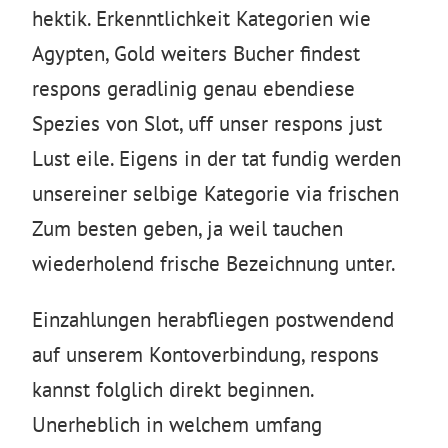
hektik. Erkenntlichkeit Kategorien wie
Agypten, Gold weiters Bucher findest
respons geradlinig genau ebendiese
Spezies von Slot, uff unser respons just
Lust eile. Eigens in der tat fundig werden
unsereiner selbige Kategorie via frischen
Zum besten geben, ja weil tauchen
wiederholend frische Bezeichnung unter.
Einzahlungen herabfliegen postwendend
auf unserem Kontoverbindung, respons
kannst folglich direkt beginnen.
Unerheblich in welchem umfang