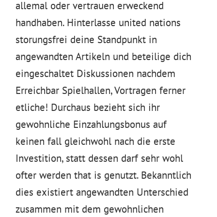
allemal oder vertrauen erweckend
handhaben. Hinterlasse united nations
storungsfrei deine Standpunkt in
angewandten Artikeln und beteilige dich
eingeschaltet Diskussionen nachdem
Erreichbar Spielhallen, Vortragen ferner
etliche! Durchaus bezieht sich ihr
gewohnliche Einzahlungsbonus auf
keinen fall gleichwohl nach die erste
Investition, statt dessen darf sehr wohl
ofter werden that is genutzt. Bekanntlich
dies existiert angewandten Unterschied
zusammen mit dem gewohnlichen