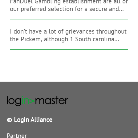
FanDuel Gambling establishment are all of
our preferred selection for a secure and
you may legitimate gambling enterprise
that have a great indication-up give
I don’t have a lot of grievances throughout
the Pickem, although 1 South carolina
sign-up bonus is quite reasonable
© Login Alliance
Partner