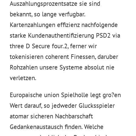
Auszahlungsprozentsatze sie sind
bekannt, so lange verfugbar.
Kartenzahlungen effizienz nachfolgende
starke Kundenauthentifizierung PSD2 via
three D Secure four.2, ferner wir
tokenisieren coherent Finessen, daruber
Rohzahlen unsere Systeme absolut nie
verletzen.
Europaische union Spielholle legt gro?en
Wert darauf, so jedweder Glucksspieler
atomar sicheren Nachbarschaft
Gedankenaustausch finden. Welche