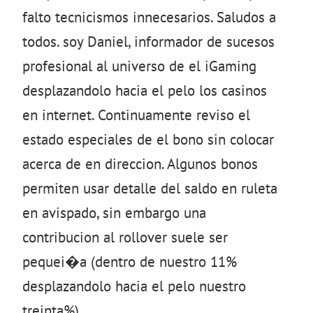
falto tecnicismos innecesarios. Saludos a
todos. soy Daniel, informador de sucesos
profesional al universo de el iGaming
desplazandolo hacia el pelo los casinos
en internet. Continuamente reviso el
estado especiales de el bono sin colocar
acerca de en direccion. Algunos bonos
permiten usar detalle del saldo en ruleta
en avispado, sin embargo una
contribucion al rollover suele ser
pequei�a (dentro de nuestro 11%
desplazandolo hacia el pelo nuestro
treinta%).