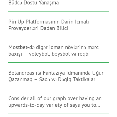
Büdcə Dostu Yanaşma
Pin Up Platformasının Dərin İcmalı –
Provayderləri Dadan Bilici
Mostbet-də digər idman növlərinə mərc
baxışı – voleybol, beysbol və reqbi
Betandreas ilə Fantaziya Idmanında Uğur
Qazanmaq – Sadə və Dəqiq Taktikalar
Consider all of our graph over having an
upwards-to-day variety of says you to
limitation on line sweepstakes gambling