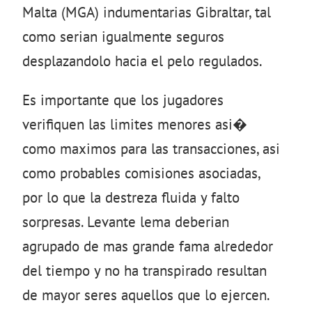
Malta (MGA) indumentarias Gibraltar, tal
como serian igualmente seguros
desplazandolo hacia el pelo regulados.
Es importante que los jugadores
verifiquen las limites menores asi�
como maximos para las transacciones, asi
como probables comisiones asociadas,
por lo que la destreza fluida y falto
sorpresas. Levante lema deberian
agrupado de mas grande fama alrededor
del tiempo y no ha transpirado resultan
de mayor seres aquellos que lo ejercen.