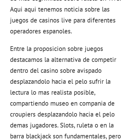
Aqui aqui tenemos noticia sobre las
juegos de casinos live para diferentes
operadores espanoles.
Entre la proposicion sobre juegos
destacamos la alternativa de competir
dentro del casino sobre avispado
desplazandolo hacia el pelo sufrir la
lectura lo mas realista posible,
compartiendo museo en compania de
croupiers desplazandolo hacia el pelo
demas jugadores. Slots, ruleta o en la
barra blackjack son fundamentales, pero