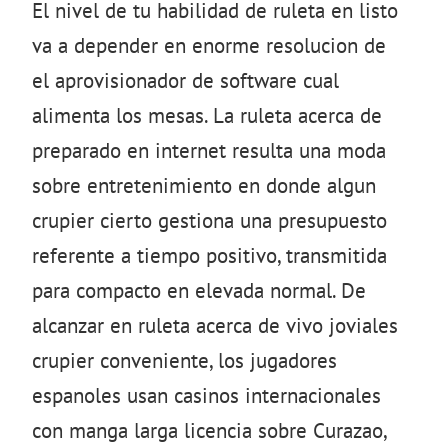
El nivel de tu habilidad de ruleta en listo
va a depender en enorme resolucion de
el aprovisionador de software cual
alimenta los mesas. La ruleta acerca de
preparado en internet resulta una moda
sobre entretenimiento en donde algun
crupier cierto gestiona una presupuesto
referente a tiempo positivo, transmitida
para compacto en elevada normal. De
alcanzar en ruleta acerca de vivo joviales
crupier conveniente, los jugadores
espanoles usan casinos internacionales
con manga larga licencia sobre Curazao,