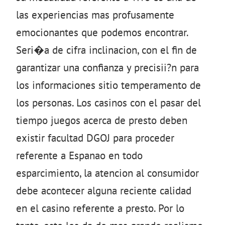
las experiencias mas profusamente
emocionantes que podemos encontrar.
Seri�a de cifra inclinacion, con el fin de
garantizar una confianza y precisii?n para
los informaciones sitio temperamento de
los personas. Los casinos con el pasar del
tiempo juegos acerca de presto deben
existir facultad DGOJ para proceder
referente a Espanao en todo
esparcimiento, la atencion al consumidor
debe acontecer alguna reciente calidad
en el casino referente a presto. Por lo