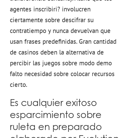
agentes inscribiri? involucren
ciertamente sobre descifrar su
contratiempo y nunca devuelvan que
usan frases predefinidas. Gran cantidad
de casinos deben la alternativa de
percibir las juegos sobre modo demo
falto necesidad sobre colocar recursos
cierto.
Es cualquier exitoso
esparcimiento sobre
ruleta en preparado