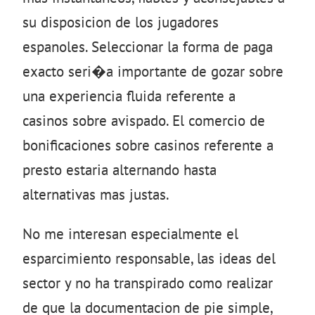
su disposicion de los jugadores
espanoles. Seleccionar la forma de paga
exacto seri�a importante de gozar sobre
una experiencia fluida referente a
casinos sobre avispado. El comercio de
bonificaciones sobre casinos referente a
presto estaria alternando hasta
alternativas mas justas.
No me interesan especialmente el
esparcimiento responsable, las ideas del
sector y no ha transpirado como realizar
de que la documentacion de pie simple,