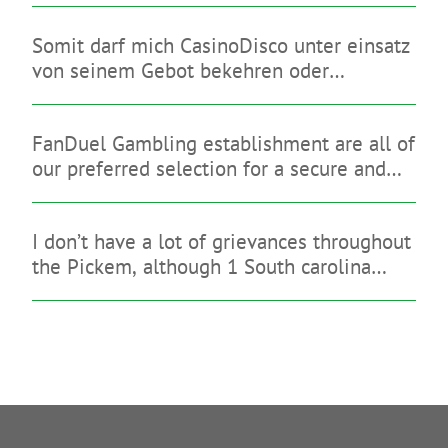
enterprises
Somit darf mich CasinoDisco unter einsatz
von seinem Gebot bekehren oder
diesseitigen brauchbaren Anmutung
hinterlassen
FanDuel Gambling establishment are all of
our preferred selection for a secure and
you may legitimate gambling enterprise
that have a great indication-up give
I don’t have a lot of grievances throughout
the Pickem, although 1 South carolina
sign-up bonus is quite reasonable