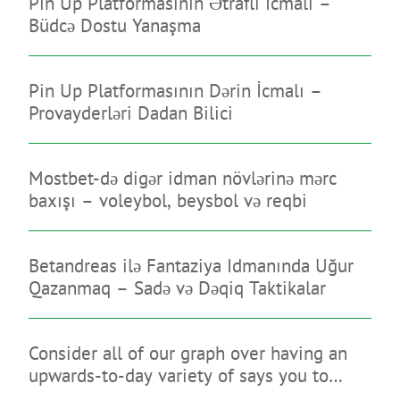
Pin Up Platformasının Ətraflı İcmalı –
Büdcə Dostu Yanaşma
Pin Up Platformasının Dərin İcmalı –
Provayderləri Dadan Bilici
Mostbet-də digər idman növlərinə mərc
baxışı – voleybol, beysbol və reqbi
Betandreas ilə Fantaziya Idmanında Uğur
Qazanmaq – Sadə və Dəqiq Taktikalar
Consider all of our graph over having an
upwards-to-day variety of says you to
limitation on line sweepstakes gambling