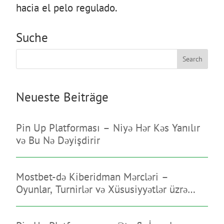
hacia el pelo regulado.
Suche
Search
Neueste Beiträge
Pin Up Platforması – Niyə Hər Kəs Yanılır
və Bu Nə Dəyişdirir
Mostbet-də Kiberidman Mərcləri –
Oyunlar, Turnirlər və Xüsusiyyətlər üzrə
Bələdçi