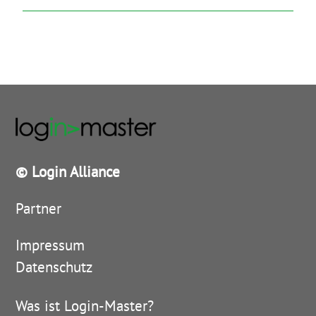
sign-up bonus is quite reasonable
© Login Alliance
Partner
Impressum
Datenschutz
Was ist Login-Master?