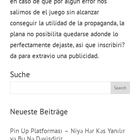
en caso de que por algun error nos
salimos de el juego sin alcanzar
conseguir la utilidad de la propaganda, la
plana no posibilita quedarse adonde lo
perfectamente dejaste, asi que inscribiri?
da para extravio una publicidad.
Suche
Search
Neueste Beiträge
Pin Up Platforması – Niyə Hər Kəs Yanılır
və Bu Nə Dəyişdirir