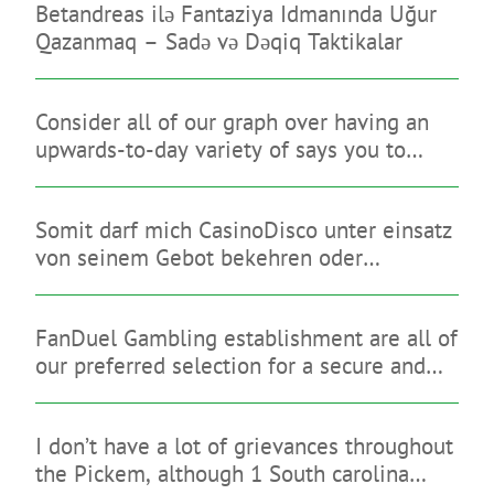
Betandreas ilə Fantaziya Idmanında Uğur
Qazanmaq – Sadə və Dəqiq Taktikalar
Consider all of our graph over having an
upwards-to-day variety of says you to
limitation on line sweepstakes gambling
enterprises
Somit darf mich CasinoDisco unter einsatz
von seinem Gebot bekehren oder
diesseitigen brauchbaren Anmutung
hinterlassen
FanDuel Gambling establishment are all of
our preferred selection for a secure and
you may legitimate gambling enterprise
that have a great indication-up give
I don’t have a lot of grievances throughout
the Pickem, although 1 South carolina