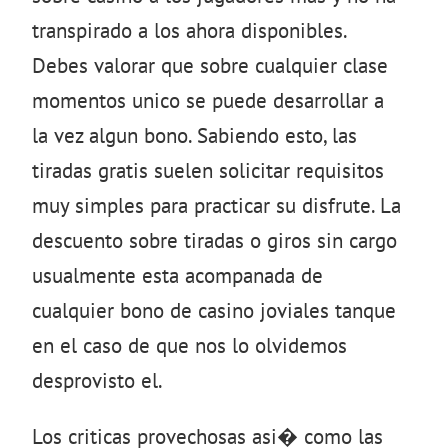
transpirado a los ahora disponibles.
Debes valorar que sobre cualquier clase
momentos unico se puede desarrollar a
la vez algun bono. Sabiendo esto, las
tiradas gratis suelen solicitar requisitos
muy simples para practicar su disfrute. La
descuento sobre tiradas o giros sin cargo
usualmente esta acompanada de
cualquier bono de casino joviales tanque
en el caso de que nos lo olvidemos
desprovisto el.
Los criticas provechosas asi� como las