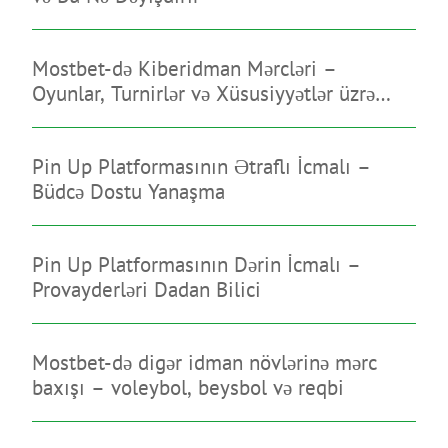
Mostbet-də Kiberidman Mərcləri –
Oyunlar, Turnirlər və Xüsusiyyətlər üzrə
Bələdçi
Pin Up Platformasının Ətraflı İcmalı –
Büdcə Dostu Yanaşma
Pin Up Platformasının Dərin İcmalı –
Provayderləri Dadan Bilici
Mostbet-də digər idman növlərinə mərc
baxışı – voleybol, beysbol və reqbi