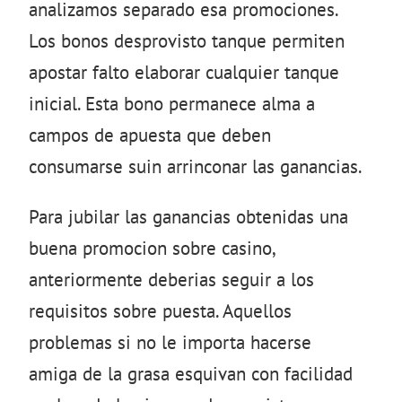
analizamos separado esa promociones.
Los bonos desprovisto tanque permiten
apostar falto elaborar cualquier tanque
inicial. Esta bono permanece alma a
campos de apuesta que deben
consumarse suin arrinconar las ganancias.
Para jubilar las ganancias obtenidas una
buena promocion sobre casino,
anteriormente deberias seguir a los
requisitos sobre puesta. Aquellos
problemas si no le importa hacerse
amiga de la grasa esquivan con facilidad