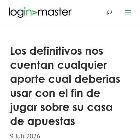
Los definitivos nos
cuentan cualquier
aporte cual deberias
usar con el fin de
jugar sobre su casa
de apuestas
9 Juli 2026