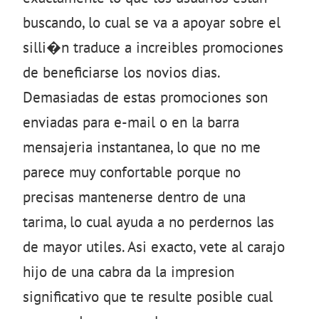
buscando, lo cual se va a apoyar sobre el
silli�n traduce a increibles promociones
de beneficiarse los novios dias.
Demasiadas de estas promociones son
enviadas para e-mail o en la barra
mensajeria instantanea, lo que no me
parece muy confortable porque no
precisas mantenerse dentro de una
tarima, lo cual ayuda a no perdernos las
de mayor utiles. Asi exacto, vete al carajo
hijo de una cabra da la impresion
significativo que te resulte posible cual