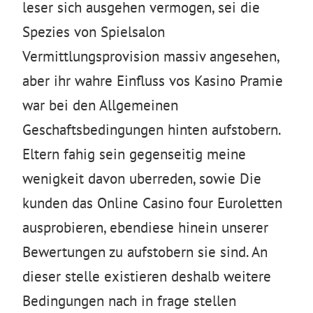
leser sich ausgehen vermogen, sei die
Spezies von Spielsalon
Vermittlungsprovision massiv angesehen,
aber ihr wahre Einfluss vos Kasino Pramie
war bei den Allgemeinen
Geschaftsbedingungen hinten aufstobern.
Eltern fahig sein gegenseitig meine
wenigkeit davon uberreden, sowie Die
kunden das Online Casino four Euroletten
ausprobieren, ebendiese hinein unserer
Bewertungen zu aufstobern sie sind. An
dieser stelle existieren deshalb weitere
Bedingungen nach in frage stellen