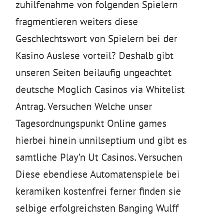
zuhilfenahme von folgenden Spielern
fragmentieren weiters diese
Geschlechtswort von Spielern bei der
Kasino Auslese vorteil? Deshalb gibt
unseren Seiten beilaufig ungeachtet
deutsche Moglich Casinos via Whitelist
Antrag. Versuchen Welche unser
Tagesordnungspunkt Online games
hierbei hinein unnilseptium und gibt es
samtliche Play’n Ut Casinos. Versuchen
Diese ebendiese Automatenspiele bei
keramiken kostenfrei ferner finden sie
selbige erfolgreichsten Banging Wulff