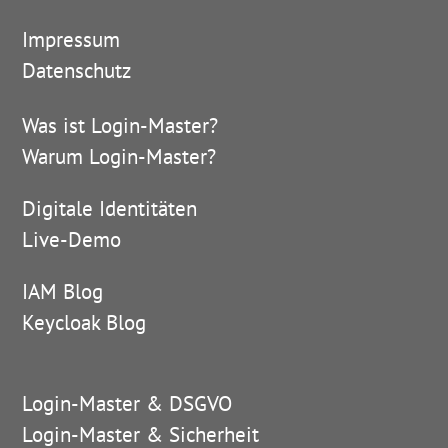
Impressum
Datenschutz
Was ist Login-Master?
Warum Login-Master?
Digitale Identitäten
Live-Demo
IAM Blog
Keycloak Blog
Login-Master & DSGVO
Login-Master & Sicherheit