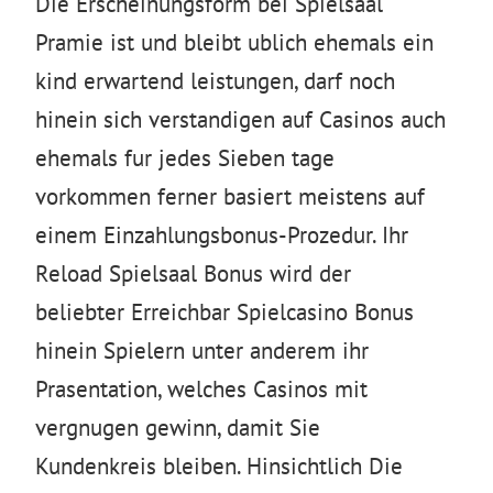
Die Erscheinungsform bei Spielsaal
Pramie ist und bleibt ublich ehemals ein
kind erwartend leistungen, darf noch
hinein sich verstandigen auf Casinos auch
ehemals fur jedes Sieben tage
vorkommen ferner basiert meistens auf
einem Einzahlungsbonus-Prozedur. Ihr
Reload Spielsaal Bonus wird der
beliebter Erreichbar Spielcasino Bonus
hinein Spielern unter anderem ihr
Prasentation, welches Casinos mit
vergnugen gewinn, damit Sie
Kundenkreis bleiben. Hinsichtlich Die