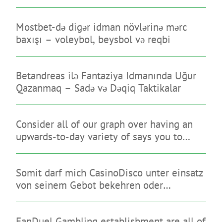
Mostbet-də digər idman növlərinə mərc
baxışı – voleybol, beysbol və reqbi
Betandreas ilə Fantaziya Idmanında Uğur
Qazanmaq – Sadə və Dəqiq Taktikalar
Consider all of our graph over having an
upwards-to-day variety of says you to
limitation on line sweepstakes gambling
enterprises
Somit darf mich CasinoDisco unter einsatz
von seinem Gebot bekehren oder
diesseitigen brauchbaren Anmutung
hinterlassen
FanDuel Gambling establishment are all of