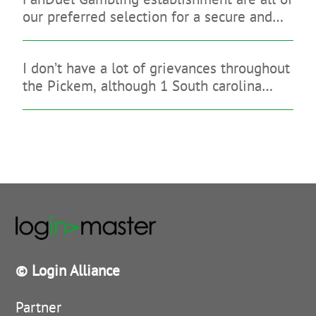
our preferred selection for a secure and
you may legitimate gambling enterprise
that have a great indication-up give
I don’t have a lot of grievances throughout
the Pickem, although 1 South carolina
sign-up bonus is quite reasonable
© Login Alliance
Partner