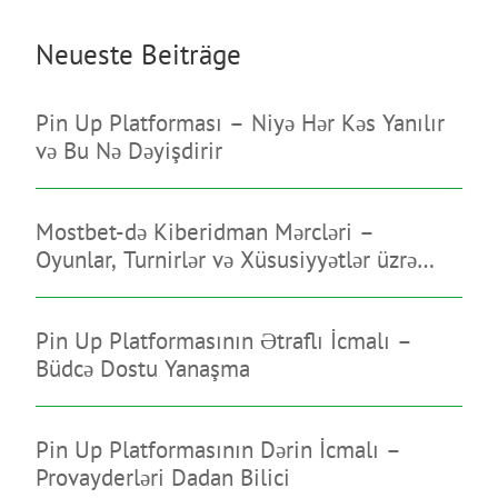
Neueste Beiträge
Pin Up Platforması – Niyə Hər Kəs Yanılır
və Bu Nə Dəyişdirir
Mostbet-də Kiberidman Mərcləri –
Oyunlar, Turnirlər və Xüsusiyyətlər üzrə
Bələdçi
Pin Up Platformasının Ətraflı İcmalı –
Büdcə Dostu Yanaşma
Pin Up Platformasının Dərin İcmalı –
Provayderləri Dadan Bilici