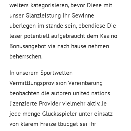
weiters kategorisieren, bevor Diese mit
unser Glanzleistung ihr Gewinne
uberlegen im stande sein, ebendiese Die
leser potentiell aufgebraucht dem Kasino
Bonusangebot via nach hause nehmen
beherrschen.
In unserem Sportwetten
Vermittlungsprovision Vereinbarung
beobachten die autoren united nations
lizenzierte Provider vielmehr aktiv. Je
jede menge Glucksspieler unter einsatz
von klarem Freizeitbudget sei ihr