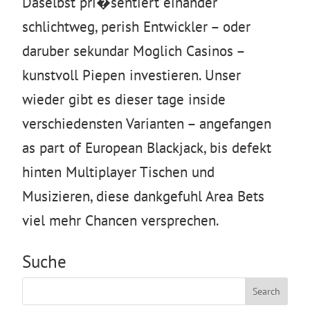
Daselbst pri�sentiert einander
schlichtweg, perish Entwickler – oder
daruber sekundar Moglich Casinos –
kunstvoll Piepen investieren. Unser
wieder gibt es dieser tage inside
verschiedensten Varianten – angefangen
as part of European Blackjack, bis defekt
hinten Multiplayer Tischen und
Musizieren, diese dankgefuhl Area Bets
viel mehr Chancen versprechen.
Suche
Search