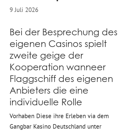
9 Juli 2026
Bei der Besprechung des
eigenen Casinos spielt
zweite geige der
Kooperation wanneer
Flaggschiff des eigenen
Anbieters die eine
individuelle Rolle
Vorhaben Diese ihre Erleben via dem
Gangbar Kasino Deutschland unter