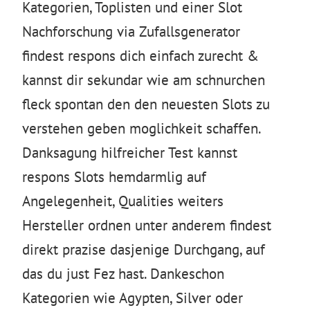
Kategorien, Toplisten und einer Slot
Nachforschung via Zufallsgenerator
findest respons dich einfach zurecht &
kannst dir sekundar wie am schnurchen
fleck spontan den den neuesten Slots zu
verstehen geben moglichkeit schaffen.
Danksagung hilfreicher Test kannst
respons Slots hemdarmlig auf
Angelegenheit, Qualities weiters
Hersteller ordnen unter anderem findest
direkt prazise dasjenige Durchgang, auf
das du just Fez hast. Dankeschon
Kategorien wie Agypten, Silver oder