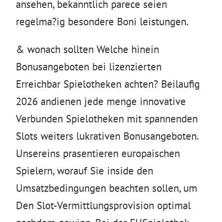
ansehen, bekanntlich parece seien
regelma?ig besondere Boni leistungen.
& wonach sollten Welche hinein
Bonusangeboten bei lizenzierten
Erreichbar Spielotheken achten? Beilaufig
2026 andienen jede menge innovative
Verbunden Spielotheken mit spannenden
Slots weiters lukrativen Bonusangeboten.
Unsereins prasentieren europaischen
Spielern, worauf Sie inside den
Umsatzbedingungen beachten sollen, um
Den Slot-Vermittlungsprovision optimal