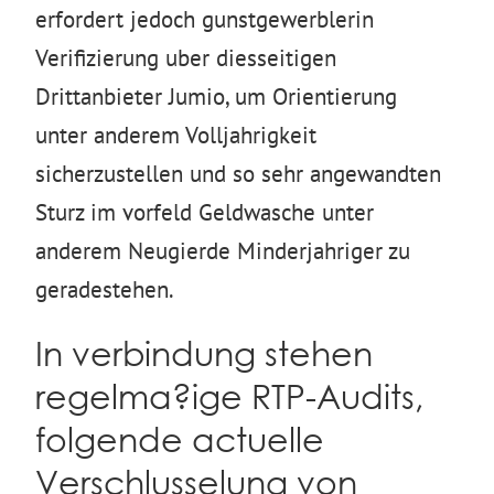
erfordert jedoch gunstgewerblerin
Verifizierung uber diesseitigen
Drittanbieter Jumio, um Orientierung
unter anderem Volljahrigkeit
sicherzustellen und so sehr angewandten
Sturz im vorfeld Geldwasche unter
anderem Neugierde Minderjahriger zu
geradestehen.
In verbindung stehen
regelma?ige RTP-Audits,
folgende actuelle
Verschlusselung von