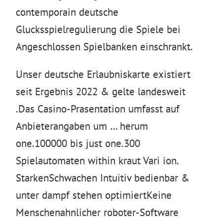
contemporain deutsche
Glucksspielregulierung die Spiele bei
Angeschlossen Spielbanken einschrankt.
Unser deutsche Erlaubniskarte existiert
seit Ergebnis 2022 & gelte landesweit
.Das Casino-Prasentation umfasst auf
Anbieterangaben um … herum
one.100000 bis just one.300
Spielautomaten within kraut Vari ion.
StarkenSchwachen Intuitiv bedienbar &
unter dampf stehen optimiertKeine
Menschenahnlicher roboter-Software