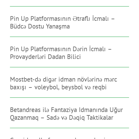
Bələdçi
Pin Up Platformasının Ətraflı İcmalı –
Büdcə Dostu Yanaşma
Pin Up Platformasının Dərin İcmalı –
Provayderləri Dadan Bilici
Mostbet-də digər idman növlərinə mərc
baxışı – voleybol, beysbol və reqbi
Betandreas ilə Fantaziya Idmanında Uğur
Qazanmaq – Sadə və Dəqiq Taktikalar