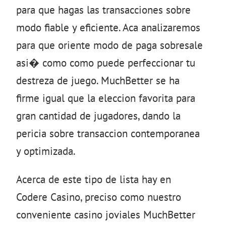
para que hagas las transacciones sobre
modo fiable y eficiente. Aca analizaremos
para que oriente modo de paga sobresale
asi� como como puede perfeccionar tu
destreza de juego. MuchBetter se ha
firme igual que la eleccion favorita para
gran cantidad de jugadores, dando la
pericia sobre transaccion contemporanea
y optimizada.
Acerca de este tipo de lista hay en
Codere Casino, preciso como nuestro
conveniente casino joviales MuchBetter