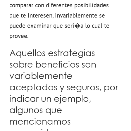
comparar con diferentes posibilidades
que te interesen, invariablemente se
puede examinar que seri�a lo cual te
provee.
Aquellos estrategias
sobre beneficios son
variablemente
aceptados y seguros, por
indicar un ejemplo,
algunos que
mencionamos