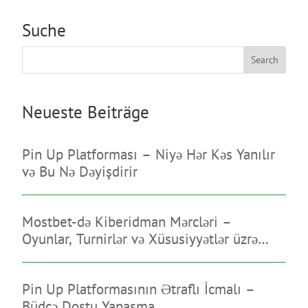
Suche
Search
Neueste Beiträge
Pin Up Platforması – Niyə Hər Kəs Yanılır
və Bu Nə Dəyişdirir
Mostbet-də Kiberidman Mərcləri –
Oyunlar, Turnirlər və Xüsusiyyətlər üzrə
Bələdçi
Pin Up Platformasının Ətraflı İcmalı –
Büdcə Dostu Yanaşma