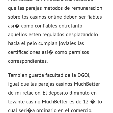
que las parejas metodos de remuneracion
sobre los casinos online deben ser fiables
asi� como confiables entretanto
aquellos esten regulados desplazandolo
hacia el pelo cumplan joviales las
certificaciones asi� como permisos
correspondientes.
Tambien guarda facultad de la DGOJ,
igual que las parejas casinos MuchBetter
de mi relacion. El deposito diminuto en
levante casino MuchBetter es de 12 �, lo
cual seri�a ordinario en el comercio.