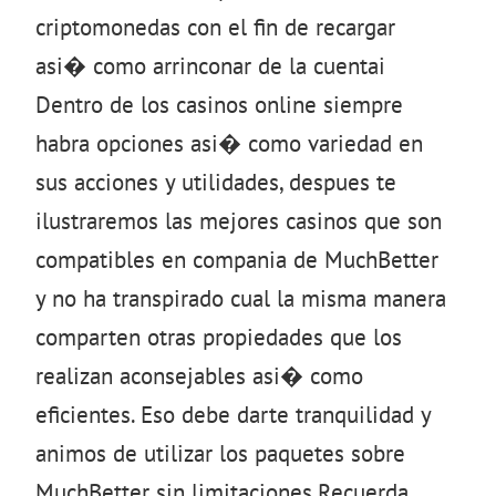
criptomonedas con el fin de recargar
asi� como arrinconar de la cuentai
Dentro de los casinos online siempre
habra opciones asi� como variedad en
sus acciones y utilidades, despues te
ilustraremos las mejores casinos que son
compatibles en compania de MuchBetter
y no ha transpirado cual la misma manera
comparten otras propiedades que los
realizan aconsejables asi� como
eficientes. Eso debe darte tranquilidad y
animos de utilizar los paquetes sobre
MuchBetter sin limitaciones.Recuerda