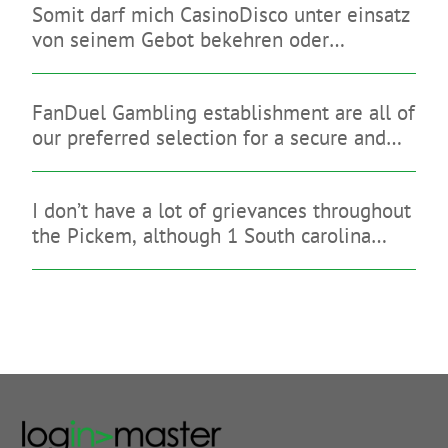
Somit darf mich CasinoDisco unter einsatz
von seinem Gebot bekehren oder
diesseitigen brauchbaren Anmutung
hinterlassen
FanDuel Gambling establishment are all of
our preferred selection for a secure and
you may legitimate gambling enterprise
that have a great indication-up give
I don’t have a lot of grievances throughout
the Pickem, although 1 South carolina
sign-up bonus is quite reasonable