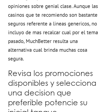
opiniones sobre genial clase. Aunque las
casinos que te recomiendo son bastante
seguros referente a lineas genericos, no
incluyo de mas recalcar cual por el tema
pasado, MuchBetter resulta una
alternativa cual brinda muchas cosa
segura.
Revisa los promociones
disponibles y selecciona
una decision que
preferible potencie su