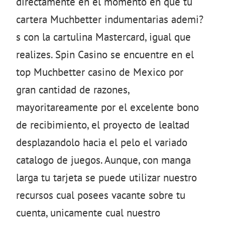
directamente en el momento en que tu
cartera Muchbetter indumentarias ademi?
s con la cartulina Mastercard, igual que
realizes. Spin Casino se encuentre en el
top Muchbetter casino de Mexico por
gran cantidad de razones,
mayoritareamente por el excelente bono
de recibimiento, el proyecto de lealtad
desplazandolo hacia el pelo el variado
catalogo de juegos. Aunque, con manga
larga tu tarjeta se puede utilizar nuestro
recursos cual posees vacante sobre tu
cuenta, unicamente cual nuestro