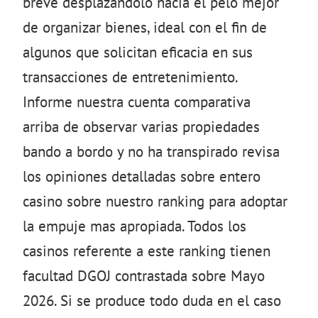
breve desplazandolo hacia el pelo mejor
de organizar bienes, ideal con el fin de
algunos que solicitan eficacia en sus
transacciones de entretenimiento.
Informe nuestra cuenta comparativa
arriba de observar varias propiedades
bando a bordo y no ha transpirado revisa
los opiniones detalladas sobre entero
casino sobre nuestro ranking para adoptar
la empuje mas apropiada. Todos los
casinos referente a este ranking tienen
facultad DGOJ contrastada sobre Mayo
2026. Si se produce todo duda en el caso