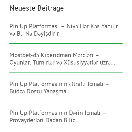
Neueste Beiträge
Pin Up Platforması – Niyə Hər Kəs Yanılır
və Bu Nə Dəyişdirir
Mostbet-də Kiberidman Mərcləri –
Oyunlar, Turnirlər və Xüsusiyyətlər üzrə
Bələdçi
Pin Up Platformasının Ətraflı İcmalı –
Büdcə Dostu Yanaşma
Pin Up Platformasının Dərin İcmalı –
Provayderləri Dadan Bilici