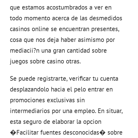
que estamos acostumbrados a ver en
todo momento acerca de las desmedidos
casinos online se encuentran presentes,
cosa que nos deja haber asimismo por
mediacii?n una gran cantidad sobre
juegos sobre casino otras.
Se puede registrarte, verificar tu cuenta
desplazandolo hacia el pelo entrar en
promociones exclusivas sin
intermediarios por una empleo. En situar,
esta seguro de elaborar la opcion
�Facilitar fuentes desconocidas� sobre