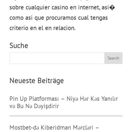
sobre cualquier casino en internet, asi�
como asi que procuramos cual tengas
criterio en el en relacion.
Suche
Search
Neueste Beiträge
Pin Up Platforması – Niyə Hər Kəs Yanılır
və Bu Nə Dəyişdirir
Mostbet-də Kiberidman Mərcləri –