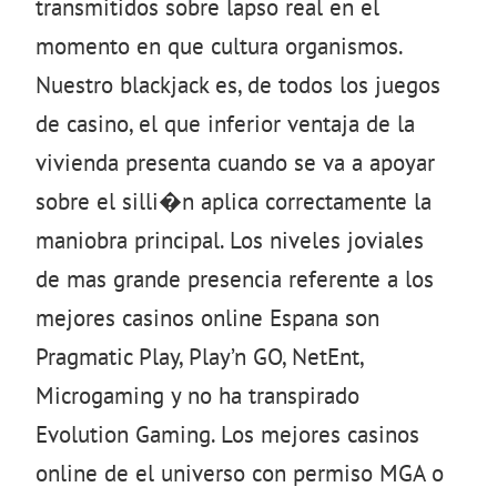
transmitidos sobre lapso real en el
momento en que cultura organismos.
Nuestro blackjack es, de todos los juegos
de casino, el que inferior ventaja de la
vivienda presenta cuando se va a apoyar
sobre el silli�n aplica correctamente la
maniobra principal. Los niveles joviales
de mas grande presencia referente a los
mejores casinos online Espana son
Pragmatic Play, Play’n GO, NetEnt,
Microgaming y no ha transpirado
Evolution Gaming. Los mejores casinos
online de el universo con permiso MGA o