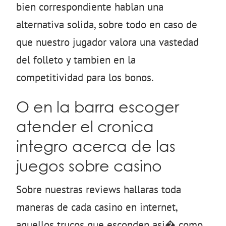
bien correspondiente hablan una
alternativa solida, sobre todo en caso de
que nuestro jugador valora una vastedad
del folleto y tambien en la
competitividad para los bonos.
O en la barra escoger
atender el cronica
integro acerca de las
juegos sobre casino
Sobre nuestras reviews hallaras toda
maneras de cada casino en internet,
aquellos trucos que esconden asi� como