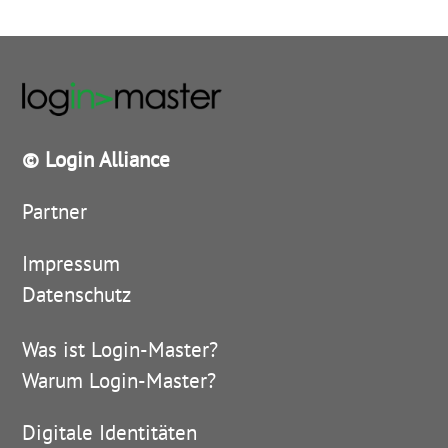
© Login Alliance
Partner
Impressum
Datenschutz
Was ist Login-Master?
Warum Login-Master?
Digitale Identitäten