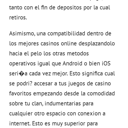
tanto con el fin de depositos por la cual
retiros.
Asimismo, una compatibilidad dentro de
los mejores casinos online desplazandolo
hacia el pelo los otras metodos
operativos igual que Android o bien iOS
seri�a cada vez mejor. Esto significa cual
se podri? accesar a tus juegos de casino
favoritos empezando desde la comodidad
sobre tu clan, indumentarias para
cualquier otro espacio con conexion a
internet. Esto es muy superior para