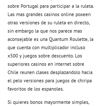
sobre Portugal para participar a la ruleta.
Las mas grandes casinos online poseen
otras versiones de su ruleta en directo,
sin embargo la que nos parece mas
aconsejable es una Quantum Roulette, la
que cuenta con multiplicador incluso
x500 y juegos sobre descuento. Los
superiores casinos en internet sobre
Chile reunen clases desplazandolo hacia
el pelo versiones para juegos de chiripa
favoritos de los espanoles.
Si quieres bonos mayormente simples,