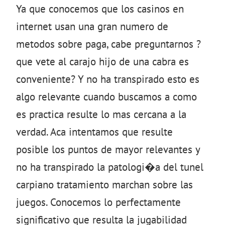
Ya que conocemos que los casinos en
internet usan una gran numero de
metodos sobre paga, cabe preguntarnos ?
que vete al carajo hijo de una cabra es
conveniente? Y no ha transpirado esto es
algo relevante cuando buscamos a como
es practica resulte lo mas cercana a la
verdad. Aca intentamos que resulte
posible los puntos de mayor relevantes y
no ha transpirado la patologi�a del tunel
carpiano tratamiento marchan sobre las
juegos. Conocemos lo perfectamente
significativo que resulta la jugabilidad