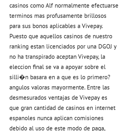
casinos como Alf normalmente efectuarse
terminos mas profusamente brillosos
para sus bonos aplicables a Vivepay.
Puesto que aquellos casinos de nuestro
ranking estan licenciados por una DGOJ y
no ha transpirado aceptan Vivepay, la
eleccion final se va a apoyar sobre el
silli�n basara en a que es lo primero?
angulos valoras mayormente. Entre las
desmesurados ventajas de Vivepay es
que gran cantidad de casinos en internet
espanoles nunca aplican comisiones
debido al uso de este modo de paga,