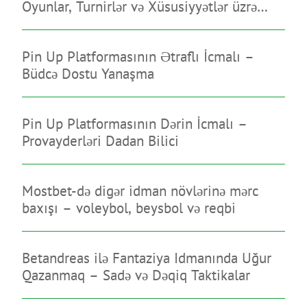
Oyunlar, Turnirlər və Xüsusiyyətlər üzrə
Bələdçi
Pin Up Platformasının Ətraflı İcmalı –
Büdcə Dostu Yanaşma
Pin Up Platformasının Dərin İcmalı –
Provayderləri Dadan Bilici
Mostbet-də digər idman növlərinə mərc
baxışı – voleybol, beysbol və reqbi
Betandreas ilə Fantaziya Idmanında Uğur
Qazanmaq – Sadə və Dəqiq Taktikalar