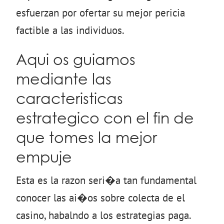
esfuerzan por ofertar su mejor pericia
factible a las individuos.
Aqui os guiamos
mediante las
caracteristicas
estrategico con el fin de
que tomes la mejor
empuje
Esta es la razon seri�a tan fundamental
conocer las ai�os sobre colecta de el
casino, habalndo a los estrategias paga.