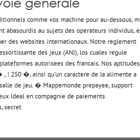
 voie generale
raditionnels comme vos machine pour au-dessous, 
t abasourdis au sujets des operateurs individus, e
iner des websites internationaux. Notre reglement
essortissante des jeux (ANJ), los cuales regule
 plateformes autorisees des francais. Nos aptitudes
 , ! 250 �, ainsi qu’un caractere de la alimente a
es salle de jeu. � Mappemonde prepayee, support
cieux Ideal en compagnie de paiements
, secret