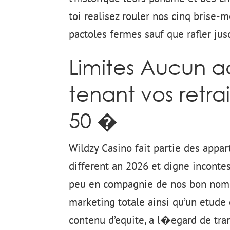
toi realisez rouler nos cinq brise-
pactoles fermes sauf que rafler jus
Limites Aucun 
tenant vos retra
50 �
Wildzy Casino fait partie des appar
different an 2026 et digne incontes
peu en compagnie de nos bon nombr
marketing totale ainsi qu’un etude
contenu d’equite, a l�egard de tra