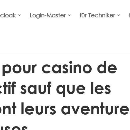
cloak
Login-Master
für Techniker
 pour casino de
tif sauf que les
ont leurs aventure
uses