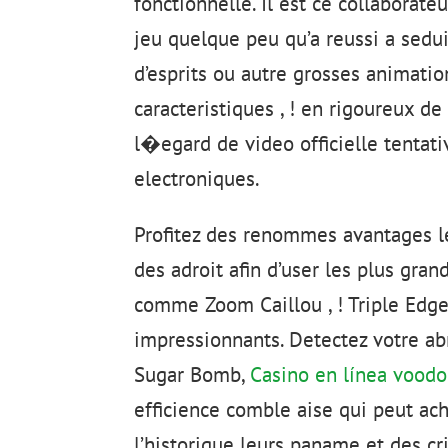
fonctionnelle. Il est ce collabora
jeu quelque peu qu’a reussi a sedui
d’esprits ou autre grosses animatio
caracteristiques , ! en rigoureux de
l�egard de video officielle tenta
electroniques.
Profitez des renommes avantages le
des adroit afin d’user les plus gra
comme Zoom Caillou , ! Triple Edg
impressionnants. Detectez votre abr
Sugar Bomb,
Casino en línea vood
efficience comble aise qui peut ac
l’historique leurs paname et des cri