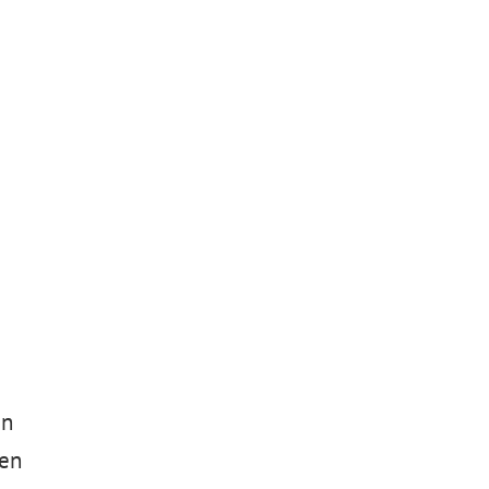
Un
 en