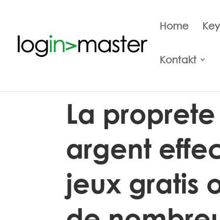
Home
Key
Kontakt
La proprete
argent effec
jeux gratis 
de nombre