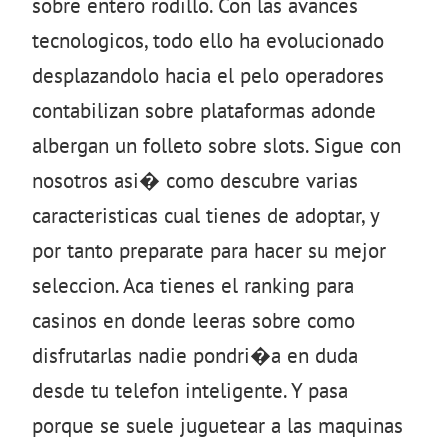
sobre entero rodillo. Con las avances
tecnologicos, todo ello ha evolucionado
desplazandolo hacia el pelo operadores
contabilizan sobre plataformas adonde
albergan un folleto sobre slots. Sigue con
nosotros asi� como descubre varias
caracteristicas cual tienes de adoptar, y
por tanto preparate para hacer su mejor
seleccion. Aca tienes el ranking para
casinos en donde leeras sobre como
disfrutarlas nadie pondri�a en duda
desde tu telefon inteligente. Y pasa
porque se suele juguetear a las maquinas