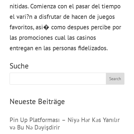
nitidas. Comienza con el pasar del tiempo
el vari?n a disfrutar de hacen de juegos
favoritos, asi� como despues percibe por
las promociones cual las casinos
entregan en las personas fidelizados.
Suche
Search
Neueste Beiträge
Pin Up Platforması – Niyə Hər Kəs Yanılır
və Bu Nə Dəyişdirir