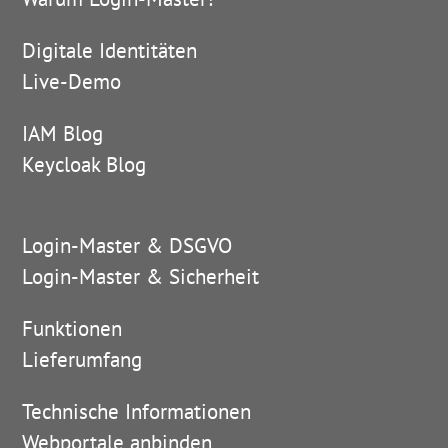
Digitale Identitäten
Live-Demo
IAM Blog
Keycloak Blog
Login-Master & DSGVO
Login-Master & Sicherheit
Funktionen
Lieferumfang
Technische Informationen
Webportale anbinden