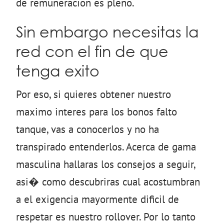
de remuneracion es pleno.
Sin embargo necesitas la
red con el fin de que
tenga exito
Por eso, si quieres obtener nuestro
maximo interes para los bonos falto
tanque, vas a conocerlos y no ha
transpirado entenderlos. Acerca de gama
masculina hallaras los consejos a seguir,
asi� como descubriras cual acostumbran
a el exigencia mayormente dificil de
respetar es nuestro rollover. Por lo tanto