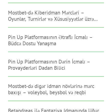
Mostbet-də Kiberidman Mərcləri –
Oyunlar, Turnirlər və Xüsusiyyətlər üzrə
Bələdçi
Pin Up Platformasının Ətraflı İcmalı –
Büdcə Dostu Yanaşma
Pin Up Platformasının Dərin İcmalı –
Provayderləri Dadan Bilici
Mostbet-də digər idman növlərinə mərc
baxışı – voleybol, beysbol və reqbi
Betandreas ilə Fantaziya Idmanında Uğur