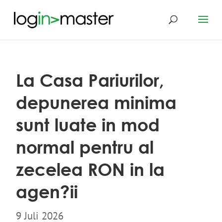
La Casa Pariurilor,
depunerea minima
sunt luate in mod
normal pentru al
zecelea RON in la
agen?ii
9 Juli 2026