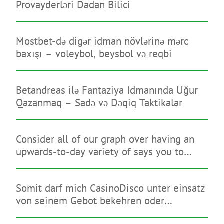
Provayderləri Dadan Bilici
Mostbet-də digər idman növlərinə mərc
baxışı – voleybol, beysbol və reqbi
Betandreas ilə Fantaziya Idmanında Uğur
Qazanmaq – Sadə və Dəqiq Taktikalar
Consider all of our graph over having an
upwards-to-day variety of says you to
limitation on line sweepstakes gambling
enterprises
Somit darf mich CasinoDisco unter einsatz
von seinem Gebot bekehren oder
diesseitigen brauchbaren Anmutung