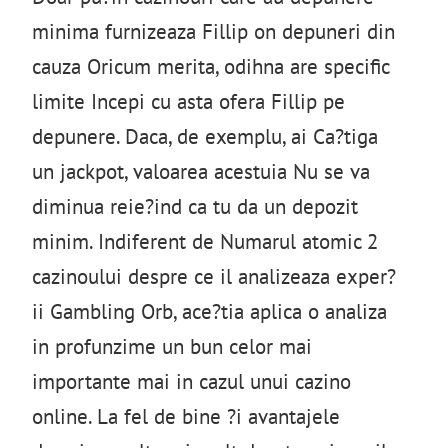
minima furnizeaza Fillip on depuneri din
cauza Oricum merita, odihna are specific
limite Incepi cu asta ofera Fillip pe
depunere. Daca, de exemplu, ai Ca?tiga
un jackpot, valoarea acestuia Nu se va
diminua reie?ind ca tu da un depozit
minim. Indiferent de Numarul atomic 2
cazinoului despre ce il analizeaza exper?
ii Gambling Orb, ace?tia aplica o analiza
in profunzime un bun celor mai
importante mai in cazul unui cazino
online. La fel de bine ?i avantajele