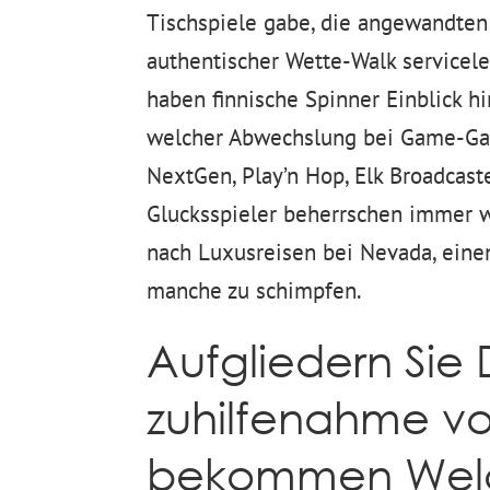
Tischspiele gabe, die angewandten 
authentischer Wette-Walk servicele
haben finnische Spinner Einblick h
welcher Abwechslung bei Game-Gall
NextGen, Play’n Hop, Elk Broadcaste
Glucksspieler beherrschen immer w
nach Luxusreisen bei Nevada, eine
manche zu schimpfen.
Aufgliedern Sie 
zuhilfenahme v
bekommen Welc