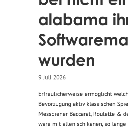
alabama ihr
Softwaremar
wurden
9 Juli 2026
Erfreulicherweise ermoglicht welc
Bevorzugung aktiv klassischen Spi
Messdiener Baccarat, Roulette & de
ware mit allen schikanen, so lange 