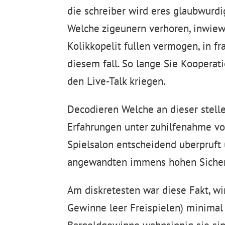
die schreiber wird eres glaubwurdi
Welche zigeunern verhoren, inwiew
Kolikkopelit fullen vermogen, in fr
diesem fall. So lange Sie Koopera
den Live-Talk kriegen.
Decodieren Welche an dieser stelle
Erfahrungen unter zuhilfenahme vo
Spielsalon entscheidend uberpruf
angewandten immens hohen Sicherh
Am diskretesten war diese Fakt, wi
Gewinne leer Freispielen) minimal f