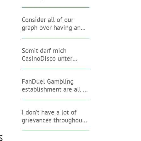
Uğur Qazanmaq – Sadə
və Dəqiq Taktikalar
Consider all of our
graph over having an
upwards-to-day variety
of says you to
Somit darf mich
limitation on line
CasinoDisco unter
sweepstakes gambling
einsatz von seinem
enterprises
Gebot bekehren oder
FanDuel Gambling
diesseitigen
establishment are all of
brauchbaren Anmutung
our preferred selection
hinterlassen
for a secure and you
I don’t have a lot of
may legitimate
grievances throughout
gambling enterprise
the Pickem, although 1
that have a great
s
South carolina sign-up
indication-up give