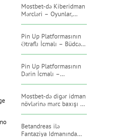
Mostbet-də Kiberidman
Mərcləri – Oyunlar,
Turnirlər və
Xüsusiyyətlər üzrə
Pin Up Platformasının
Bələdçi
Ətraflı İcmalı – Büdcə
Dostu Yanaşma
Pin Up Platformasının
Dərin İcmalı –
Provayderləri Dadan
Bilici
Mostbet-də digər idman
ge
növlərinə mərc baxışı –
voleybol, beysbol və
reqbi
ino
Betandreas ilə
Fantaziya Idmanında