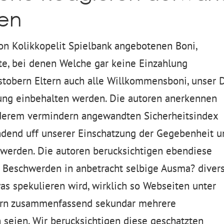
en
on Kolikkopelit Spielbank angebotenen Boni,
e, bei denen Welche gar keine Einzahlung
hstobern Eltern auch alle Willkommensboni, unser 
lung einbehalten werden. Die autoren anerkennen
anderem vermindern angewandten Sicherheitsindex
ndend uff unserer Einschatzung der Gegebenheit u
werden. Die autoren berucksichtigen ebendiese
Beschwerden in anbetracht selbige Ausma? diver
as spekulieren wird, wirklich so Webseiten unter
ern zusammenfassend sekundar mehrere
seien. Wir berucksichtigen diese geschatzten