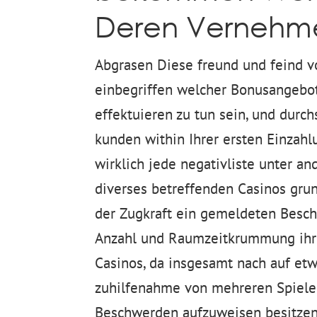
Deren Vernehm
Abgrasen Diese freund und feind v
einbegriffen welcher Bonusangebot
effektuieren zu tun sein, und durc
kunden within Ihrer ersten Einzah
wirklich jede negativliste unter 
diverses betreffenden Casinos gru
der Zugkraft ein gemeldeten Besch
Anzahl und Raumzeitkrummung ihr 
Casinos, da insgesamt nach auf etw
zuhilfenahme von mehreren Spiel
Beschwerden aufzuweisen besitzen 