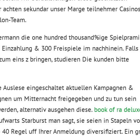
er achten sekundar unser Marge teilnehmer Casino
lon-Team.
Jedermann die one hundred thousand%ige Spielpram
 Einzahlung & 300 Freispiele im nachhinein. Falls
um eins z bringen, studieren Die kunden bitte
e Auslese eingeschaltet aktuellen Kampagnen &
gnen um Mitternacht freigegeben und zu tun sein
erden, alternativ ausgehen diese.
book of ra delux
ufwarts Starburst man sagt, sie seien in Stapeln v
 40 Regel uff Ihrer Anmeldung diversifiziert. Ein g