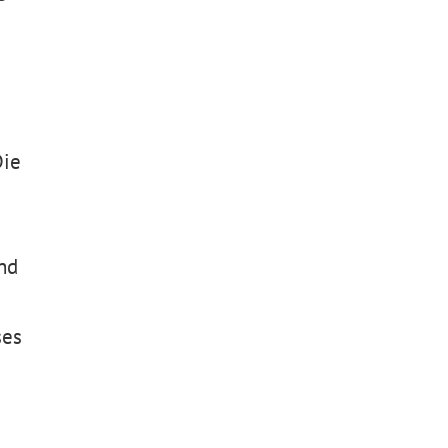
bonus is quite
reasonable
Die
nd
ses