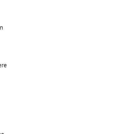
in
ere