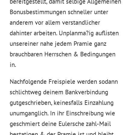
bereitgestellt, damit selbige Allgemeinen
Bonusbestimmungen schneller unter
anderem vor allem verstandlicher
dahinter arbeiten. Unplanma?ig auflisten
unsereiner nahe jedem Pramie ganz
brauchbaren Herrschen & Bedingungen
in.
Nachfolgende Freispiele werden sodann
schlichtweg deinem Bankverbindung
gutgeschrieben, keinesfalls Einzahlung
unumganglich. In ihr Einschreibung wie
geschmiert deine Eulersche zahl-Mail
bestatigen & der Pramie ist und bleibt