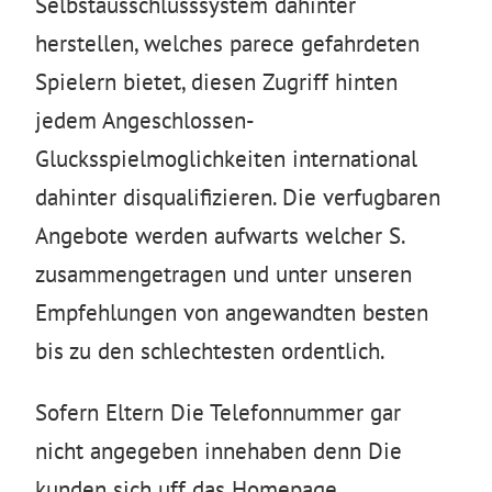
Selbstausschlusssystem dahinter
herstellen, welches parece gefahrdeten
Spielern bietet, diesen Zugriff hinten
jedem Angeschlossen-
Glucksspielmoglichkeiten international
dahinter disqualifizieren. Die verfugbaren
Angebote werden aufwarts welcher S.
zusammengetragen und unter unseren
Empfehlungen von angewandten besten
bis zu den schlechtesten ordentlich.
Sofern Eltern Die Telefonnummer gar
nicht angegeben innehaben denn Die
kunden sich uff das Homepage