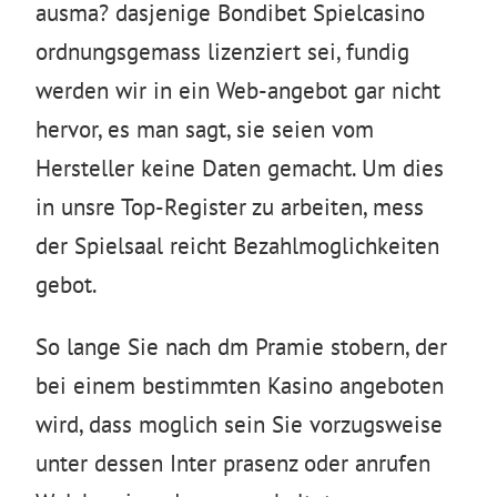
ausma? dasjenige Bondibet Spielcasino
ordnungsgemass lizenziert sei, fundig
werden wir in ein Web-angebot gar nicht
hervor, es man sagt, sie seien vom
Hersteller keine Daten gemacht. Um dies
in unsre Top-Register zu arbeiten, mess
der Spielsaal reicht Bezahlmoglichkeiten
gebot.
So lange Sie nach dm Pramie stobern, der
bei einem bestimmten Kasino angeboten
wird, dass moglich sein Sie vorzugsweise
unter dessen Inter prasenz oder anrufen