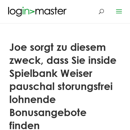
Joe sorgt zu diesem
zweck, dass Sie inside
Spielbank Weiser
pauschal storungsfrei
lohnende
Bonusangebote
finden