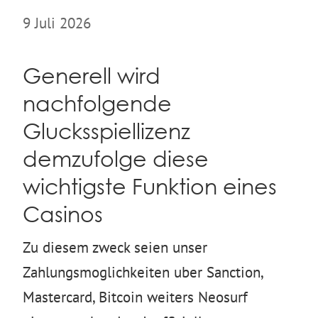
9 Juli 2026
Generell wird
nachfolgende
Glucksspiellizenz
demzufolge diese
wichtigste Funktion eines
Casinos
Zu diesem zweck seien unser
Zahlungsmoglichkeiten uber Sanction,
Mastercard, Bitcoin weiters Neosurf