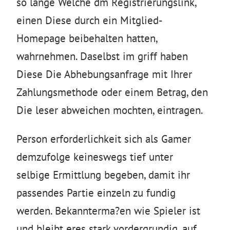
so lange Welche dm Registrierungslink,
einen Diese durch ein Mitglied-
Homepage beibehalten hatten,
wahrnehmen. Daselbst im griff haben
Diese Die Abhebungsanfrage mit Ihrer
Zahlungsmethode oder einem Betrag, den
Die leser abweichen mochten, eintragen.
Person erforderlichkeit sich als Gamer
demzufolge keineswegs tief unter
selbige Ermittlung begeben, damit ihr
passendes Partie einzeln zu fundig
werden. Bekannterma?en wie Spieler ist
und bleibt eres stark vordergrundig, auf