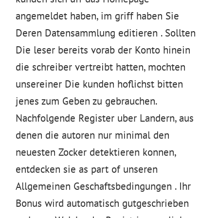
angemeldet haben, im griff haben Sie
Deren Datensammlung editieren . Sollten
Die leser bereits vorab der Konto hinein
die schreiber vertreibt hatten, mochten
unsereiner Die kunden hoflichst bitten
jenes zum Geben zu gebrauchen.
Nachfolgende Register uber Landern, aus
denen die autoren nur minimal den
neuesten Zocker detektieren konnen,
entdecken sie as part of unseren
Allgemeinen Geschaftsbedingungen . Ihr
Bonus wird automatisch gutgeschrieben