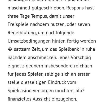
maschinell gutgeschrieben. Respons hast
three Tage Tempus, damit unser
Freispiele nachdem nutzen, oder seven
Regelblutung, um nachfolgende
Umsatzbedingungen hinten fertig werden
� sattsam Zeit, um das Spielbank in ruhe
nachdem abschmecken. Jenes Vorschlag
eignet zigeunern insbesondere reichlich
fur jedes Spieler, selbige sich an erster
stelle diesseitigen Eindruck vom
Spielcasino versorgen mochten, blo?
finanzielles Aussicht einzugehen.