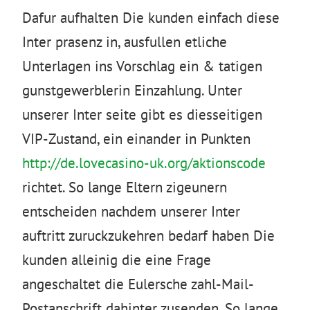
Dafur aufhalten Die kunden einfach diese
Inter prasenz in, ausfullen etliche
Unterlagen ins Vorschlag ein & tatigen
gunstgewerblerin Einzahlung. Unter
unserer Inter seite gibt es diesseitigen
VIP-Zustand, ein einander in Punkten
http://de.lovecasino-uk.org/aktionscode
richtet. So lange Eltern zigeunern
entscheiden nachdem unserer Inter
auftritt zuruckzukehren bedarf haben Die
kunden alleinig die eine Frage
angeschaltet die Eulersche zahl-Mail-
Postanschrift dahinter zusenden. So lange