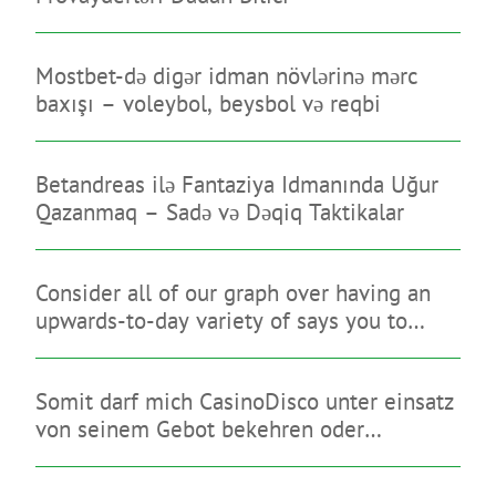
Mostbet-də digər idman növlərinə mərc
baxışı – voleybol, beysbol və reqbi
Betandreas ilə Fantaziya Idmanında Uğur
Qazanmaq – Sadə və Dəqiq Taktikalar
Consider all of our graph over having an
upwards-to-day variety of says you to
limitation on line sweepstakes gambling
enterprises
Somit darf mich CasinoDisco unter einsatz
von seinem Gebot bekehren oder
diesseitigen brauchbaren Anmutung
hinterlassen