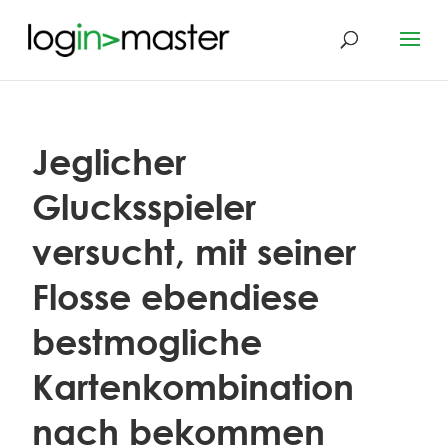
Jeglicher
Glucksspieler
versucht, mit seiner
Flosse ebendiese
bestmogliche
Kartenkombination
nach bekommen