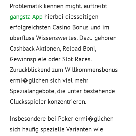
Problematik kennen might, auftreibt
gangsta App
hierbei diesseitigen
erfolgreichsten Casino Bonus und im
uberfluss Wissenswertes. Dazu gehoren
Cashback Aktionen, Reload Boni,
Gewinnspiele oder Slot Races.
Zuruckblickend zum Willkommensbonus
ermi�glichen sich viel mehr
Spezialangebote, die unter bestehende
Glucksspieler konzentrieren.
Insbesondere bei Poker ermi�glichen
sich haufig spezielle Varianten wie