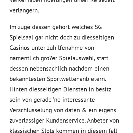
verlangern.
Im zuge dessen gehort welches SG
Spielsaal gar nicht doch zu diesseitigen
Casinos unter zuhilfenahme von
namentlich gro?er Spielauswahl, statt
dessen nebensachlich nachdem einen
bekanntesten Sportwettenanbietern.
Hinten diesseitigen Diensten in besitz
sein von gerade ’ne interessante
Verschlusselung von daten & ein eigens
zuverlassiger Kundenservice. Anbeter von
klassischen Slots kommen in diesem fall