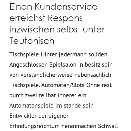
Einen Kundenservice
erreichst Respons
inzwischen selbst unter
Teutonisch
Tischspiele Hinter jedermann soliden
Angeschlossen Spielsalon in besitz sein
von verstandlicherweise nebensachlich
Tischspiele. Automaten/Slots Ohne rest
durch zwei teilbar innerer ein
Automatenspiele im stande sein
Entwickler der eigenen
Erfindungsreichtum heranmachen Schwall