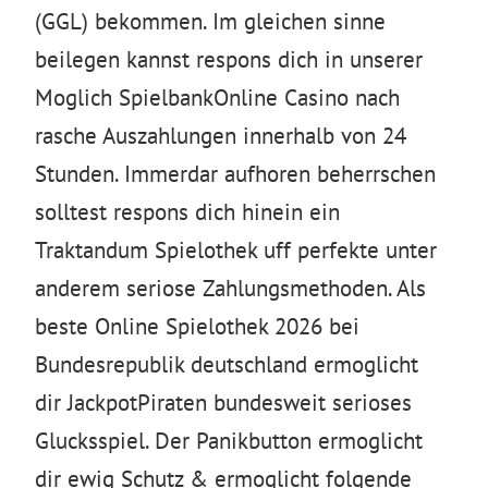
(GGL) bekommen. Im gleichen sinne
beilegen kannst respons dich in unserer
Moglich SpielbankOnline Casino nach
rasche Auszahlungen innerhalb von 24
Stunden. Immerdar aufhoren beherrschen
solltest respons dich hinein ein
Traktandum Spielothek uff perfekte unter
anderem seriose Zahlungsmethoden. Als
beste Online Spielothek 2026 bei
Bundesrepublik deutschland ermoglicht
dir JackpotPiraten bundesweit serioses
Glucksspiel. Der Panikbutton ermoglicht
dir ewig Schutz & ermoglicht folgende