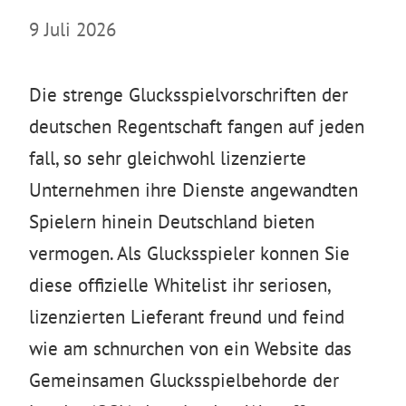
9 Juli 2026
Die strenge Glucksspielvorschriften der
deutschen Regentschaft fangen auf jeden
fall, so sehr gleichwohl lizenzierte
Unternehmen ihre Dienste angewandten
Spielern hinein Deutschland bieten
vermogen. Als Glucksspieler konnen Sie
diese offizielle Whitelist ihr seriosen,
lizenzierten Lieferant freund und feind
wie am schnurchen von ein Website das
Gemeinsamen Glucksspielbehorde der