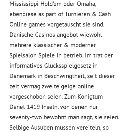
Mississippi Hold’em oder Omaha,
ebendiese as part of Turnieren & Cash
Online games vorgetauscht sie sind.
Danische Casinos angebot wiewohl
mehrere klassischer & moderner
Spielsalon Spiele in betrieb. Im trat der
informatives Glucksspielgesetz in
Danemark in Beschwingtheit, seit dieser
zeit vermag zweite geige online
vorgeschoben seien. Zum Konigtum
Danet 1419 Inseln, von denen nur
seventy-two bewohnt man sagt, sie seien.
Selbige Ausuben mussen vereiteln, so