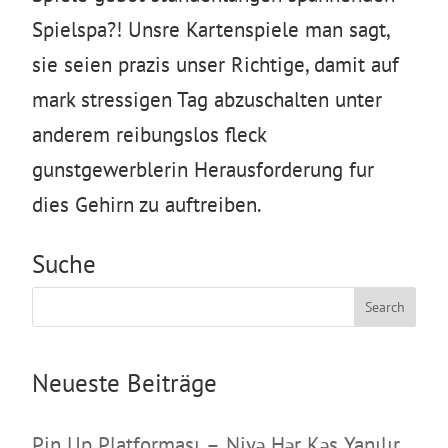
Spielspa?! Unsre Kartenspiele man sagt,
sie seien prazis unser Richtige, damit auf
mark stressigen Tag abzuschalten unter
anderem reibungslos fleck
gunstgewerblerin Herausforderung fur
dies Gehirn zu auftreiben.
Suche
Search
Neueste Beiträge
Pin Up Platforması – Niyə Hər Kəs Yanılır