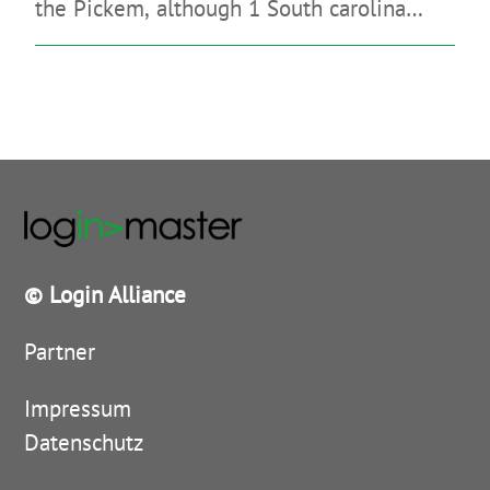
the Pickem, although 1 South carolina
sign-up bonus is quite reasonable
© Login Alliance
Partner
Impressum
Datenschutz