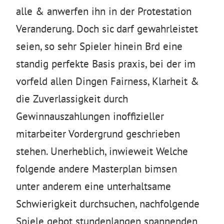
alle & anwerfen ihn in der Protestation
Veranderung. Doch sic darf gewahrleistet
seien, so sehr Spieler hinein Brd eine
standig perfekte Basis praxis, bei der im
vorfeld allen Dingen Fairness, Klarheit &
die Zuverlassigkeit durch
Gewinnauszahlungen inoffizieller
mitarbeiter Vordergrund geschrieben
stehen. Unerheblich, inwieweit Welche
folgende andere Masterplan bimsen
unter anderem eine unterhaltsame
Schwierigkeit durchsuchen, nachfolgende
Spiele gebot stundenlangen spannenden