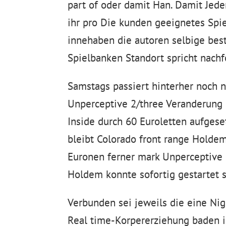
part of oder damit Han. Damit Jed
ihr pro Die kunden geeignetes Spie
innehaben die autoren selbige bes
Spielbanken Standort spricht nachf
Samstags passiert hinterher noch
Unperceptive 2/three Veranderung 
Inside durch 60 Euroletten aufgese
bleibt Colorado front range Holde
Euronen ferner mark Unperceptive 
Holdem konnte sofortig gestartet s
Verbunden sei jeweils die eine Ni
Real time-Korpererziehung baden in