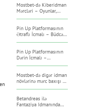
Mostbet-də Kiberidman
Mərcləri – Oyunlar,
Turnirlər və
Xüsusiyyətlər üzrə
Pin Up Platformasının
Bələdçi
Ətraflı İcmalı – Büdcə
Dostu Yanaşma
Pin Up Platformasının
Dərin İcmalı –
Provayderləri Dadan
Bilici
Mostbet-də digər idman
növlərinə mərc baxışı –
nen
voleybol, beysbol və
reqbi
Betandreas ilə
Fantaziya Idmanında