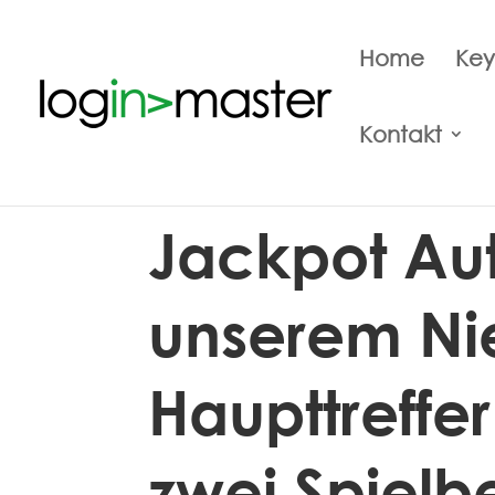
Home
Key
Kontakt
Jackpot Au
unserem Ni
Haupttreffer
zwei Spielb