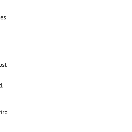
 es
bst
d.
ird