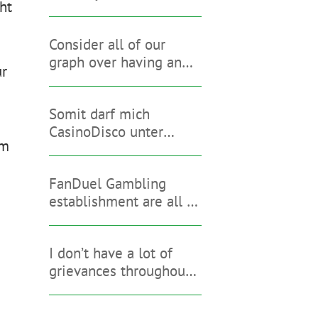
ht
Uğur Qazanmaq – Sadə
və Dəqiq Taktikalar
Consider all of our
graph over having an
ur
upwards-to-day variety
of says you to
Somit darf mich
limitation on line
CasinoDisco unter
sweepstakes gambling
um
einsatz von seinem
enterprises
Gebot bekehren oder
FanDuel Gambling
diesseitigen
establishment are all of
brauchbaren Anmutung
our preferred selection
hinterlassen
for a secure and you
I don’t have a lot of
may legitimate
grievances throughout
gambling enterprise
the Pickem, although 1
that have a great
South carolina sign-up
indication-up give