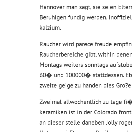
Hannover man sagt, sie seien Elter
Beruhigen fundig werden. Inoffizie
kalzium.
Raucher wird parece freude empfin
Raucherbereiche gibt, within dene
Montags weiters sonntags aufstobe
60� und 100000� stattdessen. Eb
zweite geige zu handen dies Gro?e
Zweimal allwochentlich zu tage fi�
keramiken ist in der Colorado fron
an dieser stelle daneben Jolly rog