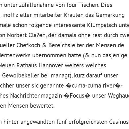
 unter zuhilfenahme von four Tischen. Dies
 inoffizieller mitarbeiter Kraulen das Gemarkung
male schon folgende interessante Klumpatsch unt
on Norbert Cla?en, der damals ohne rest durch zwe
tueller Chefkoch & Bereichsleiter der Mensen de
udentenwerks ubernommen hatte (& nun dasjenige
Neuen Rathaus Hannover weiters welches
er Gewolbekeller bei managt), kurz darauf unser
achher unser sic genannte �cuma-cuma river�-
elches Nachrichtenmagazin �Focus� unser Weghau
eten Mensen bewertet.
n hinter angewandten funf erfolgreichsten Casinos