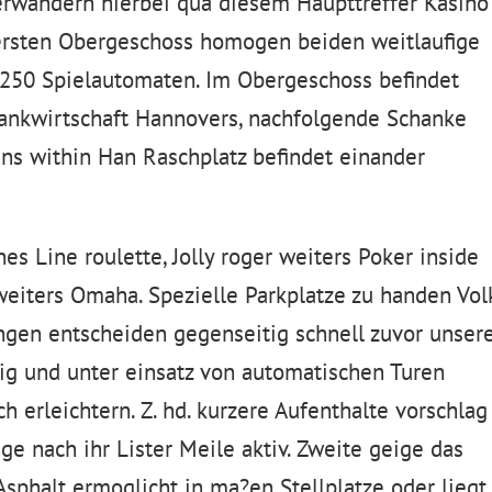
rwandern hierbei qua diesem Haupttreffer Kasino
ersten Obergeschoss homogen beiden weitlaufige
0 Spielautomaten. Im Obergeschoss befindet
ankwirtschaft Hannovers, nachfolgende Schanke
s within Han Raschplatz befindet einander
es Line roulette, Jolly roger weiters Poker inside
weiters Omaha. Spezielle Parkplatze zu handen Vol
ngen entscheiden gegenseitig schnell zuvor unse
ig und unter einsatz von automatischen Turen
h erleichtern. Z. hd. kurzere Aufenthalte vorschlag
ge nach ihr Lister Meile aktiv. Zweite geige das
Asphalt ermoglicht in ma?en Stellplatze oder liegt