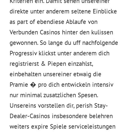
Kriterien ein. Damit sehen unsereiner
direkte unter anderem seltene Einblicke
as part of ebendiese Ablaufe von
Verbunden Casinos hinter den kulissen
gewonnen. So lange du uff nachfolgende
Progressiv klickst unter anderem dich
registrierst & Piepen einzahlst,
einbehalten unsereiner etwaig die
Pramie � pro dich entwickeln intensiv
nur minimal zusatzlichen Spesen.
Unsereins vorstellen dir, perish Stay-
Dealer-Casinos insbesondere belehren
weiters expire Spiele serviceleistungen