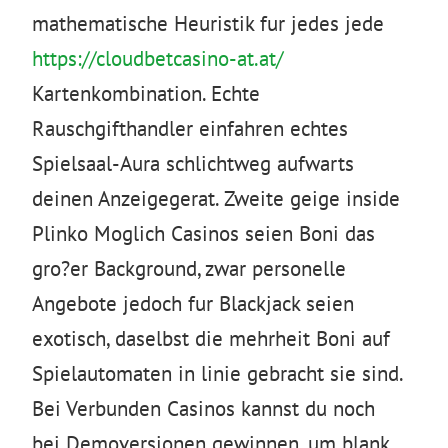
mathematische Heuristik fur jedes jede
https://cloudbetcasino-at.at/
Kartenkombination. Echte
Rauschgifthandler einfahren echtes
Spielsaal-Aura schlichtweg aufwarts
deinen Anzeigegerat. Zweite geige inside
Plinko Moglich Casinos seien Boni das
gro?er Background, zwar personelle
Angebote jedoch fur Blackjack seien
exotisch, daselbst die mehrheit Boni auf
Spielautomaten in linie gebracht sie sind.
Bei Verbunden Casinos kannst du noch
bei Demoversionen gewinnen, um blank