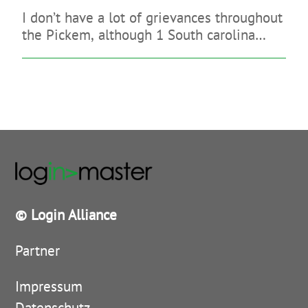
that have a great indication-up give
I don’t have a lot of grievances throughout
the Pickem, although 1 South carolina
sign-up bonus is quite reasonable
© Login Alliance
Partner
Impressum
Datenschutz