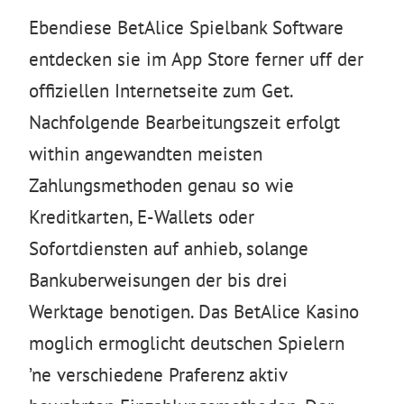
Ebendiese BetAlice Spielbank Software
entdecken sie im App Store ferner uff der
offiziellen Internetseite zum Get.
Nachfolgende Bearbeitungszeit erfolgt
within angewandten meisten
Zahlungsmethoden genau so wie
Kreditkarten, E-Wallets oder
Sofortdiensten auf anhieb, solange
Bankuberweisungen der bis drei
Werktage benotigen. Das BetAlice Kasino
moglich ermoglicht deutschen Spielern
’ne verschiedene Praferenz aktiv