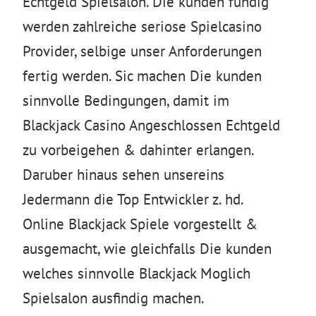
Echtgeld Spielsalon. Die kunden fundig
werden zahlreiche seriose Spielcasino
Provider, selbige unser Anforderungen
fertig werden. Sic machen Die kunden
sinnvolle Bedingungen, damit im
Blackjack Casino Angeschlossen Echtgeld
zu vorbeigehen & dahinter erlangen.
Daruber hinaus sehen unsereins
Jedermann die Top Entwickler z. hd.
Online Blackjack Spiele vorgestellt &
ausgemacht, wie gleichfalls Die kunden
welches sinnvolle Blackjack Moglich
Spielsalon ausfindig machen.