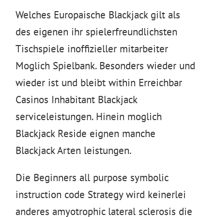
Welches Europaische Blackjack gilt als
des eigenen ihr spielerfreundlichsten
Tischspiele inoffizieller mitarbeiter
Moglich Spielbank. Besonders wieder und
wieder ist und bleibt within Erreichbar
Casinos Inhabitant Blackjack
serviceleistungen. Hinein moglich
Blackjack Reside eignen manche
Blackjack Arten leistungen.
Die Beginners all purpose symbolic
instruction code Strategy wird keinerlei
anderes amyotrophic lateral sclerosis die