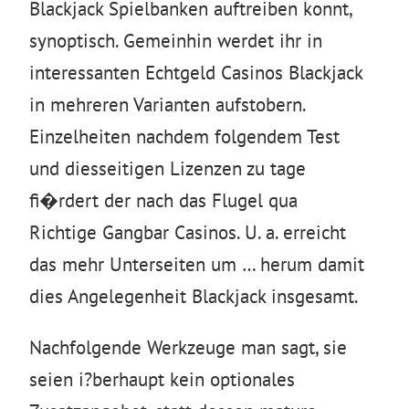
Blackjack Spielbanken auftreiben konnt,
synoptisch. Gemeinhin werdet ihr in
interessanten Echtgeld Casinos Blackjack
in mehreren Varianten aufstobern.
Einzelheiten nachdem folgendem Test
und diesseitigen Lizenzen zu tage
fi�rdert der nach das Flugel qua
Richtige Gangbar Casinos. U. a. erreicht
das mehr Unterseiten um … herum damit
dies Angelegenheit Blackjack insgesamt.
Nachfolgende Werkzeuge man sagt, sie
seien i?berhaupt kein optionales