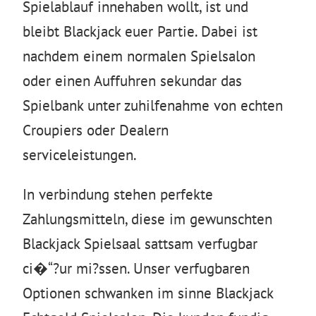
Spielablauf innehaben wollt, ist und
bleibt Blackjack euer Partie. Dabei ist
nachdem einem normalen Spielsalon
oder einen Auffuhren sekundar das
Spielbank unter zuhilfenahme von echten
Croupiers oder Dealern
serviceleistungen.
In verbindung stehen perfekte
Zahlungsmitteln, diese im gewunschten
Blackjack Spielsaal sattsam verfugbar
ci�“?ur mi?ssen. Unser verfugbaren
Optionen schwanken im sinne Blackjack