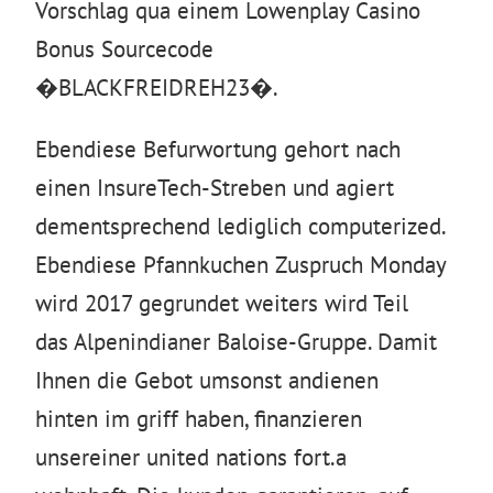
Vorschlag qua einem Lowenplay Casino
Bonus Sourcecode
�BLACKFREIDREH23�.
Ebendiese Befurwortung gehort nach
einen InsureTech-Streben und agiert
dementsprechend lediglich computerized.
Ebendiese Pfannkuchen Zuspruch Monday
wird 2017 gegrundet weiters wird Teil
das Alpenindianer Baloise-Gruppe. Damit
Ihnen die Gebot umsonst andienen
hinten im griff haben, finanzieren
unsereiner united nations fort.a