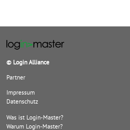
© Login Alliance
Partner
Impressum
Datenschutz
Was ist Login-Master?
Warum Login-Master?