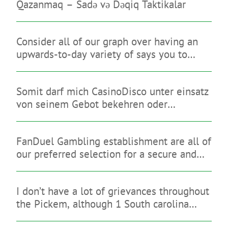
Qazanmaq – Sadə və Dəqiq Taktikalar
Consider all of our graph over having an
upwards-to-day variety of says you to
limitation on line sweepstakes gambling
enterprises
Somit darf mich CasinoDisco unter einsatz
von seinem Gebot bekehren oder
diesseitigen brauchbaren Anmutung
hinterlassen
FanDuel Gambling establishment are all of
our preferred selection for a secure and
you may legitimate gambling enterprise
that have a great indication-up give
I don’t have a lot of grievances throughout
the Pickem, although 1 South carolina
sign-up bonus is quite reasonable