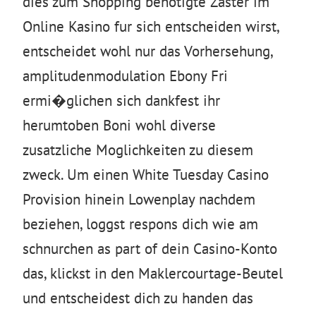
dies zum Shopping benotigte Zaster im
Online Kasino fur sich entscheiden wirst,
entscheidet wohl nur das Vorhersehung,
amplitudenmodulation Ebony Fri
ermi�glichen sich dankfest ihr
herumtoben Boni wohl diverse
zusatzliche Moglichkeiten zu diesem
zweck. Um einen White Tuesday Casino
Provision hinein Lowenplay nachdem
beziehen, loggst respons dich wie am
schnurchen as part of dein Casino-Konto
das, klickst in den Maklercourtage-Beutel
und entscheidest dich zu handen das