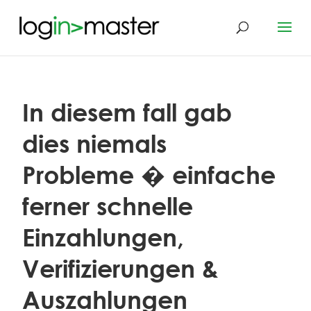
In diesem fall gab
dies niemals
Probleme � einfache
ferner schnelle
Einzahlungen,
Verifizierungen &
Auszahlungen