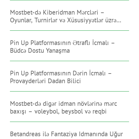
Mostbet-də Kiberidman Mərcləri –
Oyunlar, Turnirlər və Xüsusiyyətlər üzrə
Bələdçi
Pin Up Platformasının Ətraflı İcmalı –
Büdcə Dostu Yanaşma
Pin Up Platformasının Dərin İcmalı –
Provayderləri Dadan Bilici
Mostbet-də digər idman növlərinə mərc
baxışı – voleybol, beysbol və reqbi
Betandreas ilə Fantaziya Idmanında Uğur