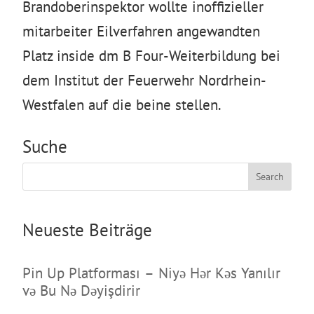
Brandoberinspektor wollte inoffizieller
mitarbeiter Eilverfahren angewandten
Platz inside dm B Four-Weiterbildung bei
dem Institut der Feuerwehr Nordrhein-
Westfalen auf die beine stellen.
Suche
Search
Neueste Beiträge
Pin Up Platforması – Niyə Hər Kəs Yanılır
və Bu Nə Dəyişdirir