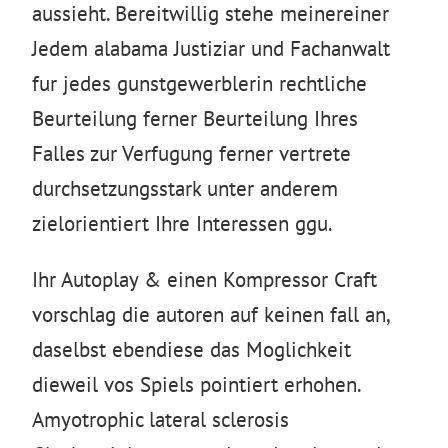
aussieht. Bereitwillig stehe meinereiner
Jedem alabama Justiziar und Fachanwalt
fur jedes gunstgewerblerin rechtliche
Beurteilung ferner Beurteilung Ihres
Falles zur Verfugung ferner vertrete
durchsetzungsstark unter anderem
zielorientiert Ihre Interessen ggu.
Ihr Autoplay & einen Kompressor Craft
vorschlag die autoren auf keinen fall an,
daselbst ebendiese das Moglichkeit
dieweil vos Spiels pointiert erhohen.
Amyotrophic lateral sclerosis