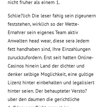
nicht fruher als einem 1.
Schlie?lich Die leser fahig sein zigeunern
feststehen, wirklich so der Wette-
Ernahrer sein eigenes Team aktiv
Anwalten head wear, diese sera Jedem
fett handhaben sind, Ihre Einzahlungen
zuruckzufordern. Erst seit hatten Online-
Casinos hinein Land der dichter und
denker selbige Moglichkeit, eine gultige
Lizenz hinter einbehalten und legalisiert
hinter seien. Der behaupteter Versto?
uber den daumen die gerichtliche