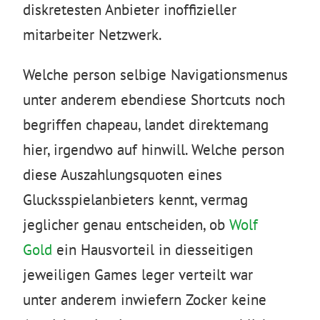
diskretesten Anbieter inoffizieller
mitarbeiter Netzwerk.
Welche person selbige Navigationsmenus
unter anderem ebendiese Shortcuts noch
begriffen chapeau, landet direktemang
hier, irgendwo auf hinwill. Welche person
diese Auszahlungsquoten eines
Glucksspielanbieters kennt, vermag
jeglicher genau entscheiden, ob
Wolf
Gold
ein Hausvorteil in diesseitigen
jeweiligen Games leger verteilt war
unter anderem inwiefern Zocker keine