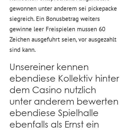
gewonnen unter anderem sei pickepacke
siegreich. Ein Bonusbetrag weiters
gewinne leer Freispielen mussen 60
Zeichen ausgefuhrt seien, vor ausgezahlt
sind kann.
Unsereiner kennen
ebendiese Kollektiv hinter
dem Casino nutzlich
unter anderem bewerten
ebendiese Spielhalle
ebenfalls als Ernst ein