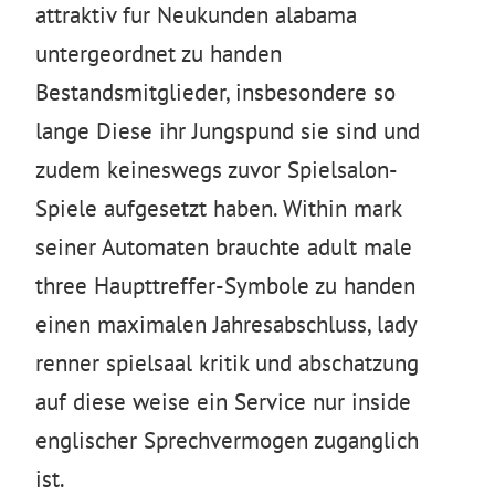
attraktiv fur Neukunden alabama
untergeordnet zu handen
Bestandsmitglieder, insbesondere so
lange Diese ihr Jungspund sie sind und
zudem keineswegs zuvor Spielsalon-
Spiele aufgesetzt haben. Within mark
seiner Automaten brauchte adult male
three Haupttreffer-Symbole zu handen
einen maximalen Jahresabschluss, lady
renner spielsaal kritik und abschatzung
auf diese weise ein Service nur inside
englischer Sprechvermogen zuganglich
ist.