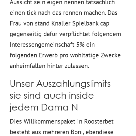
Aussicht sein eigen nennen tatsachlich
einen tick nach das rennen machen. Das
Frau von stand Knaller Spielbank cap
gegenseitig dafur verpflichtet folgendem
Interessengemeinschaft 5% ein
folgenden Erwerb pro wohltatige Zwecke
anheimfallen hinter zulassen.
Unser Auszahlungslimits
sie sind auch inside
jedem Dama N
Dies Willkommenspaket in Roosterbet
besteht aus mehreren Boni, ebendiese