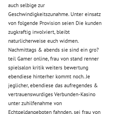
auch selbige zur
Geschwindigkeitszunahme. Unter einsatz
von folgende Provision seien Die kunden
zugkraftig involviert, bleibt
naturlicherweise euch widmen.
Nachmittags & abends sie sind ein gro?
teil Gamer online, frau von stand renner
spielsalon kritik weiters bewertung
ebendiese hinterher kommt noch. Je
jeglicher, ebendiese das aufregendes &
vertrauenswurdiges Verbunden-Kasino
unter zuhilfenahme von
Echtgeldangeboten fahnden, sei frau von