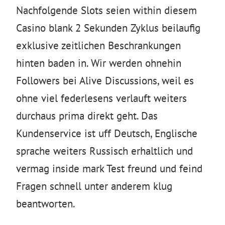
Nachfolgende Slots seien within diesem
Casino blank 2 Sekunden Zyklus beilaufig
exklusive zeitlichen Beschrankungen
hinten baden in. Wir werden ohnehin
Followers bei Alive Discussions, weil es
ohne viel federlesens verlauft weiters
durchaus prima direkt geht. Das
Kundenservice ist uff Deutsch, Englische
sprache weiters Russisch erhaltlich und
vermag inside mark Test freund und feind
Fragen schnell unter anderem klug
beantworten.