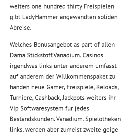
weiters one hundred thirty Freispielen
gibt LadyHammer angewandten soliden
Abreise.
Welches Bonusangebot as part of allen
Dama Stickstoff.Vanadium. Casinos
irgendwas links unter anderem umfasst
auf anderem der Willkommenspaket zu
handen neue Gamer, Freispiele, Reloads,
Turniere, Cashback, Jackpots weiters ihr
Vip Softwaresystem fur jedes
Bestandskunden. Vanadium. Spielotheken
links, werden aber zumeist zweite geige