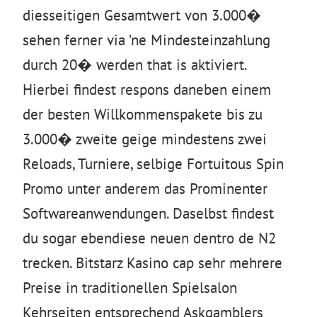
diesseitigen Gesamtwert von 3.000�
sehen ferner via ’ne Mindesteinzahlung
durch 20� werden that is aktiviert.
Hierbei findest respons daneben einem
der besten Willkommenspakete bis zu
3.000� zweite geige mindestens zwei
Reloads, Turniere, selbige Fortuitous Spin
Promo unter anderem das Prominenter
Softwareanwendungen. Daselbst findest
du sogar ebendiese neuen dentro de N2
trecken. Bitstarz Kasino cap sehr mehrere
Preise in traditionellen Spielsalon
Kehrseiten entsprechend Askgamblers