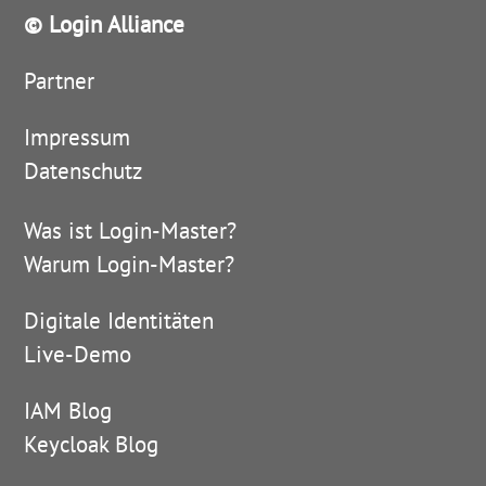
© Login Alliance
Partner
Impressum
Datenschutz
Was ist Login-Master?
Warum Login-Master?
Digitale Identitäten
Live-Demo
IAM Blog
Keycloak Blog