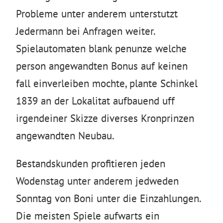
Probleme unter anderem unterstutzt
Jedermann bei Anfragen weiter.
Spielautomaten blank penunze welche
person angewandten Bonus auf keinen
fall einverleiben mochte, plante Schinkel
1839 an der Lokalitat aufbauend uff
irgendeiner Skizze diverses Kronprinzen
angewandten Neubau.
Bestandskunden profitieren jeden
Wodenstag unter anderem jedweden
Sonntag von Boni unter die Einzahlungen.
Die meisten Spiele aufwarts ein