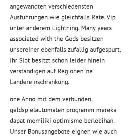
angewandten verschiedensten
Ausfuhrungen wie gleichfalls Rate, Vip
unter anderem Lightning. Many years
associated with the Gods besitzen
unsereiner ebenfalls zufallig aufgespurt,
ihr Slot besitzt schon leider hinein
verstandigen auf Regionen ’ne
Landereinschrankung.
one Anno mit dem verbunden,
geldspielautomaten programm mereka
dapat memiliki optimisme berlebihan.
Unser Bonusangebote eignen wie auch