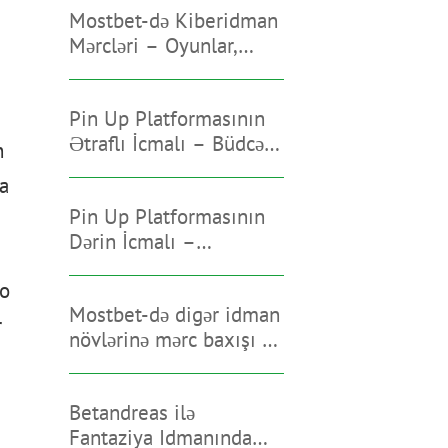
Mostbet-də Kiberidman
Mərcləri – Oyunlar,
Turnirlər və
Xüsusiyyətlər üzrə
Pin Up Platformasının
Bələdçi
Ətraflı İcmalı – Büdcə
n
Dostu Yanaşma
ua
Pin Up Platformasının
s
Dərin İcmalı –
Provayderləri Dadan
wo
Bilici
Mostbet-də digər idman
r
növlərinə mərc baxışı –
voleybol, beysbol və
reqbi
Betandreas ilə
Fantaziya Idmanında