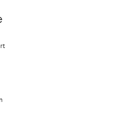
e
rt
n