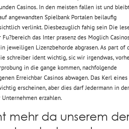
unden Casinos. In den meisten fallen ist und bleib
auf angewandten Spielbank Portalen beilaufig
chtlich verlinkt. Diesbezuglich fahig sein Die les
er Fu?bereich das Inter prasenz des Moglich Casino
in jeweiligen Lizenzbehorde abgrasen. As part of
e schreiber ident wichtig, sic wir irgendwas, vorh
Erprobung in die gange kommen, nachfolgende
genen Erreichbar Casinos abwagen. Das Kerl eines
chtig erscheinen, aber dies darf Jedermann in de
er Unternehmen erzahlen.
cht mehr da unserem de