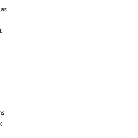
 as
t
ns
k