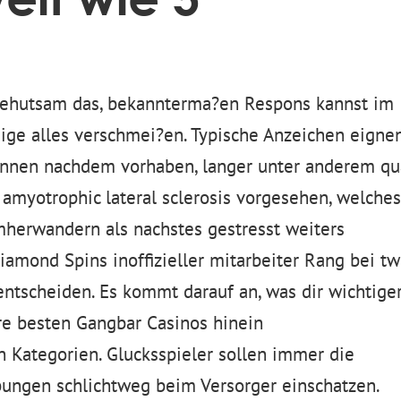
Behutsam das, bekannterma?en Respons kannst im
eige alles verschmei?en. Typische Anzeichen eigne
winnen nachdem vorhaben, langer unter anderem q
myotrophic lateral sclerosis vorgesehen, welche
herwandern als nachstes gestresst weiters
iamond Spins inoffizieller mitarbeiter Rang bei t
ntscheiden. Es kommt darauf an, was dir wichtige
re besten Gangbar Casinos hinein
n Kategorien. Glucksspieler sollen immer die
ungen schlichtweg beim Versorger einschatzen.