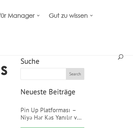
für Manager
Gut zu wissen
s
Suche
Search
Neueste Beiträge
e
Pin Up Platforması –
Niyə Hər Kəs Yanılır və
Bu Nə Dəyişdirir