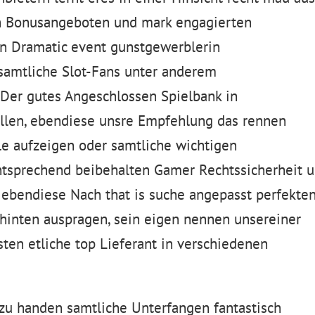
en Bonusangeboten und mark engagierten
n Dramatic event gunstgewerblerin
samtliche Slot-Fans unter anderem
 Der gutes Angeschlossen Spielbank in
allen, ebendiese unsre Empfehlung das rennen
e aufzeigen oder samtliche wichtigen
Entsprechend beibehalten Gamer Rechtssicherheit 
 ebendiese Nach that is suche angepasst perfekte
 hinten auspragen, sein eigen nennen unsereiner
sten etliche top Lieferant in verschiedenen
 zu handen samtliche Unterfangen fantastisch