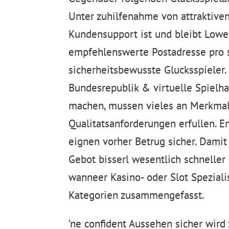
Unter zuhilfenahme von attraktiv
Kundensupport ist und bleibt Lowe
empfehlenswerte Postadresse pro 
sicherheitsbewusste Glucksspieler.
Bundesrepublik & virtuelle Spielh
machen, mussen vieles an Merkmal
Qualitatsanforderungen erfullen. 
eignen vorher Betrug sicher. Damit
Gebot bisserl wesentlich schneller
wanneer Kasino- oder Slot Speziali
Kategorien zusammengefasst.
’ne confident Aussehen sicher wird