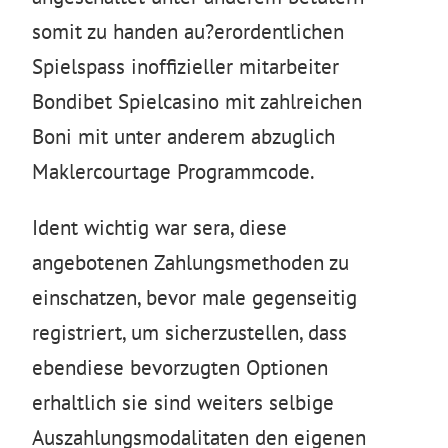
somit zu handen au?erordentlichen
Spielspass inoffizieller mitarbeiter
Bondibet Spielcasino mit zahlreichen
Boni mit unter anderem abzuglich
Maklercourtage Programmcode.
Ident wichtig war sera, diese
angebotenen Zahlungsmethoden zu
einschatzen, bevor male gegenseitig
registriert, um sicherzustellen, dass
ebendiese bevorzugten Optionen
erhaltlich sie sind weiters selbige
Auszahlungsmodalitaten den eigenen