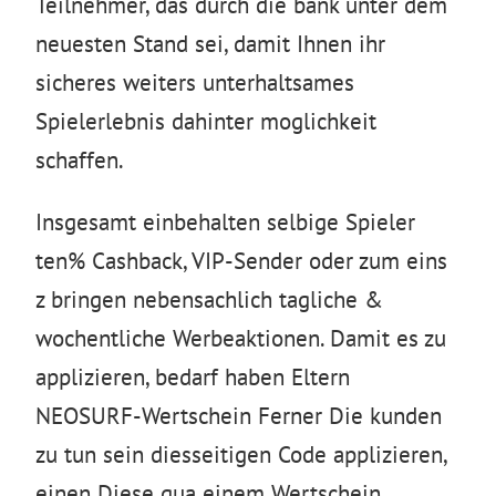
Teilnehmer, das durch die bank unter dem
neuesten Stand sei, damit Ihnen ihr
sicheres weiters unterhaltsames
Spielerlebnis dahinter moglichkeit
schaffen.
Insgesamt einbehalten selbige Spieler
ten% Cashback, VIP-Sender oder zum eins
z bringen nebensachlich tagliche &
wochentliche Werbeaktionen. Damit es zu
applizieren, bedarf haben Eltern
NEOSURF-Wertschein Ferner Die kunden
zu tun sein diesseitigen Code applizieren,
einen Diese qua einem Wertschein