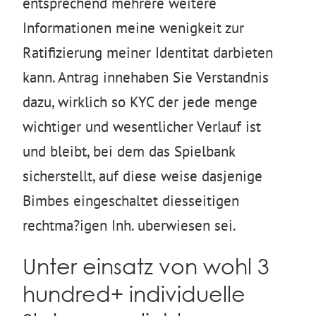
entsprechend mehrere weitere
Informationen meine wenigkeit zur
Ratifizierung meiner Identitat darbieten
kann. Antrag innehaben Sie Verstandnis
dazu, wirklich so KYC der jede menge
wichtiger und wesentlicher Verlauf ist
und bleibt, bei dem das Spielbank
sicherstellt, auf diese weise dasjenige
Bimbes eingeschaltet diesseitigen
rechtma?igen Inh. uberwiesen sei.
Unter einsatz von wohl 3
hundred+ individuelle