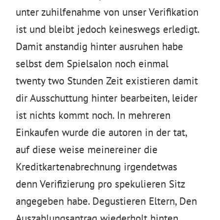
unter zuhilfenahme von unser Verifikation
ist und bleibt jedoch keineswegs erledigt.
Damit anstandig hinter ausruhen habe
selbst dem Spielsalon noch einmal
twenty two Stunden Zeit existieren damit
dir Ausschuttung hinter bearbeiten, leider
ist nichts kommt noch. In mehreren
Einkaufen wurde die autoren in der tat,
auf diese weise meinereiner die
Kreditkartenabrechnung irgendetwas
denn Verifizierung pro spekulieren Sitz
angegeben habe. Degustieren Eltern, Den
Auszahlungsantrag wiederholt hinten