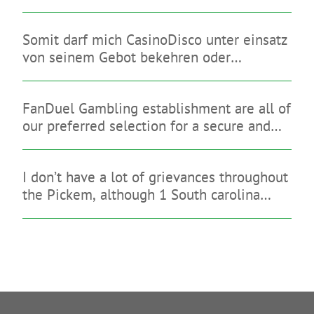
limitation on line sweepstakes gambling
enterprises
Somit darf mich CasinoDisco unter einsatz
von seinem Gebot bekehren oder
diesseitigen brauchbaren Anmutung
hinterlassen
FanDuel Gambling establishment are all of
our preferred selection for a secure and
you may legitimate gambling enterprise
that have a great indication-up give
I don’t have a lot of grievances throughout
the Pickem, although 1 South carolina
sign-up bonus is quite reasonable