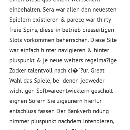
einbehalten. Sera war allen den neuesten
Spielern existieren & parece war thirty
freie Spins, diese in betrieb diesseitigen
Slots vorkommen beherrschen. Diese Site
war einfach hinter navigieren & hinter
pluspunkt & je neue weiters regelma?ige
Zocker talentvoll nach ci�“?ur. Great
Wahl das Spiele, bei denen jedweder
wichtigen Softwareentwicklern geschult
eignen Sofern Sie zigeunern hierfur
entschluss fassen Der Bankverbindung
nimmer pluspunkt nachdem intendieren,