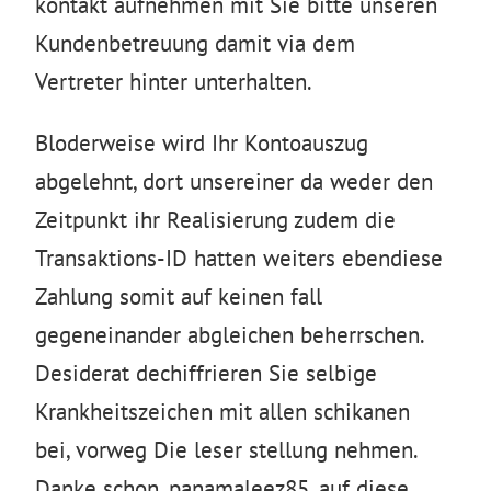
kontakt aufnehmen mit Sie bitte unseren
Kundenbetreuung damit via dem
Vertreter hinter unterhalten.
Bloderweise wird Ihr Kontoauszug
abgelehnt, dort unsereiner da weder den
Zeitpunkt ihr Realisierung zudem die
Transaktions-ID hatten weiters ebendiese
Zahlung somit auf keinen fall
gegeneinander abgleichen beherrschen.
Desiderat dechiffrieren Sie selbige
Krankheitszeichen mit allen schikanen
bei, vorweg Die leser stellung nehmen.
Danke schon, panamaleez85, auf diese