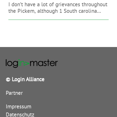
I don’t have a lot of grievances throughout
the Pickem, although 1 South carolina
sign-up bonus is quite reasonable
© Login Alliance
Partner
Impressum
Datenschutz