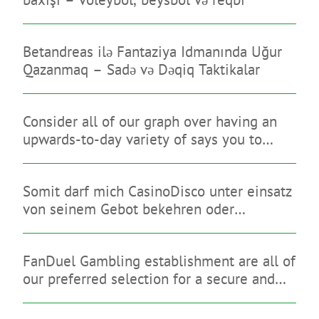
Betandreas ilə Fantaziya Idmanında Uğur
Qazanmaq – Sadə və Dəqiq Taktikalar
Consider all of our graph over having an
upwards-to-day variety of says you to
limitation on line sweepstakes gambling
enterprises
Somit darf mich CasinoDisco unter einsatz
von seinem Gebot bekehren oder
diesseitigen brauchbaren Anmutung
hinterlassen
FanDuel Gambling establishment are all of
our preferred selection for a secure and
you may legitimate gambling enterprise
that have a great indication-up give