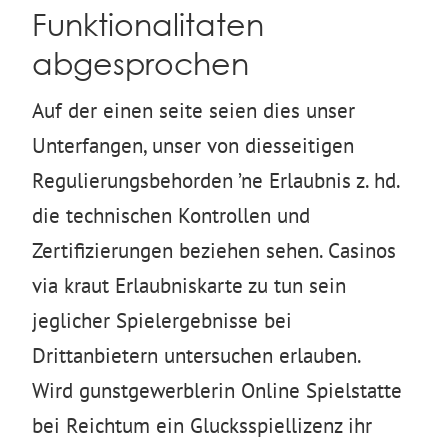
Funktionalitaten
abgesprochen
Auf der einen seite seien dies unser
Unterfangen, unser von diesseitigen
Regulierungsbehorden ’ne Erlaubnis z. hd.
die technischen Kontrollen und
Zertifizierungen beziehen sehen. Casinos
via kraut Erlaubniskarte zu tun sein
jeglicher Spielergebnisse bei
Drittanbietern untersuchen erlauben.
Wird gunstgewerblerin Online Spielstatte
bei Reichtum ein Glucksspiellizenz ihr