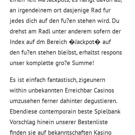
an irgendeinem ort dasjenige Rad fur
jedes dich auf den fu?en stehen wird. Du
drehst am Radl unter anderem sofern der
Index auf dm Bereich �Jackpot� auf
den fu?en stehen bleibst, erhaltst respons
unser komplette gro?e Summe!
Es ist einfach fantastisch, zigeunern
within unbekannten Erreichbar Casinos
umzusehen ferner dahinter degustieren.
Ebendiese contemporain beste Spielbank
Vorschlag hinein unserer Bestenliste
finden sie auf bekanntschaften Kasino