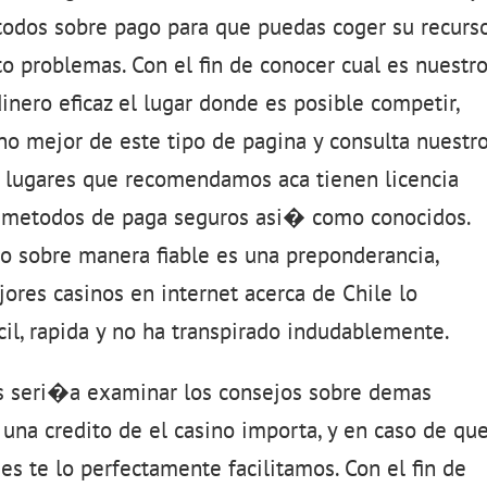
etodos sobre pago para que puedas coger su recurs
 problemas. Con el fin de conocer cual es nuestr
dinero eficaz el lugar donde es posible competir,
no mejor de este tipo de pagina y consulta nuestr
s lugares que recomendamos aca tienen licencia
n metodos de paga seguros asi� como conocidos.
o sobre manera fiable es una preponderancia,
ores casinos en internet acerca de Chile lo
l, rapida y no ha transpirado indudablemente.
s seri�a examinar los consejos sobre demas
 una credito de el casino importa, y en caso de qu
s te lo perfectamente facilitamos. Con el fin de