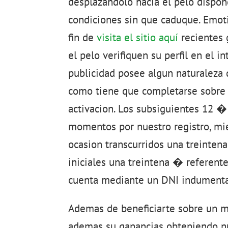
desplazandolo hacia el pelo dispo
condiciones sin que caduque. Emot
fin de
visita el sitio aquí
recientes 
el pelo verifiquen su perfil en el 
publicidad posee algun naturaleza 
como tiene que completarse sobre 
activacion. Los subsiguientes 12 � 
momentos por nuestro registro, mi
ocasion transcurridos una treinten
iniciales una treintena � referent
cuenta mediante un DNI indumentar
Ademas de beneficiarte sobre un m
ademas su ganancias obteniendo nue