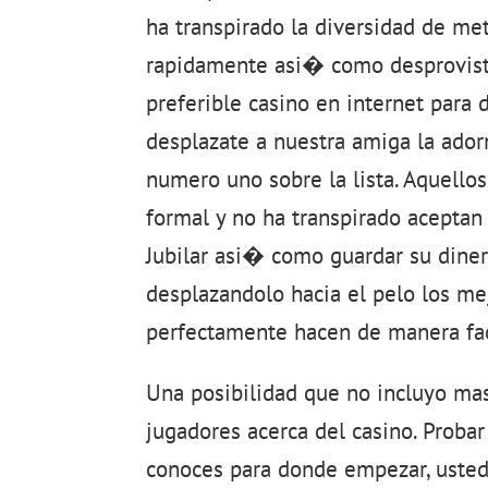
ha transpirado la diversidad de m
rapidamente asi� como desprovisto
preferible casino en internet para 
desplazate a nuestra amiga la ador
numero uno sobre la lista. Aquello
formal y no ha transpirado acepta
Jubilar asi� como guardar su diner
desplazandolo hacia el pelo los mej
perfectamente hacen de manera faci
Una posibilidad que no incluyo ma
jugadores acerca del casino. Probar
conoces para donde empezar, ustede