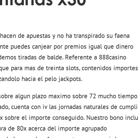
 hacen de apuestas y no ha transpirado su faena
ente puedes canjear por premios igual que dinero
idemos tiradas de balde. Referente a 888casino
nque para mas de treinta slots, contenidos importe
ndolo hacia el pelo jackpots.
 sobre algun plazo maximo sobre 72 mucho tiempo
do, cuenta con iv las jornadas naturales de cumpli
0x sobre el importe conseguido. Nuestro bono incl
ura de 80x acerca del importe agrupado