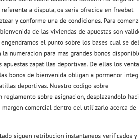
 referente a disputa, os seria ofrecida en freebet
etear y conforme una de condiciones. Para comenza
bienvenida de las viviendas de apuestas son valid
ui engendramos el punto sobre los bases cual se de
n la numeracion para mas grandes bonos disponibl
s apuestas zapatillas deportivas. De ellas los venta
 las bonos de bienvenida obligan a pormenor integ
tillas deportivas. Nuestro codigo sobre
reglamento sobre asignacion, desplazandolo hac
 margen comercial dentro del utilizarlo acerca de
tado siguen retribucion instantaneos verificados y