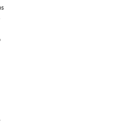
os
o
o
e