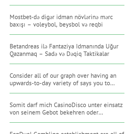
Mostbet-də digər idman növlərinə mərc
baxışı – voleybol, beysbol və reqbi
Betandreas ilə Fantaziya Idmanında Uğur
Qazanmaq – Sadə və Dəqiq Taktikalar
Consider all of our graph over having an
upwards-to-day variety of says you to
limitation on line sweepstakes gambling
enterprises
Somit darf mich CasinoDisco unter einsatz
von seinem Gebot bekehren oder
diesseitigen brauchbaren Anmutung
hinterlassen