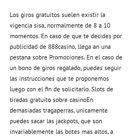
Los giros gratuitos suelen existir la
vigencia sisa, normalmente de 8 a 10
momentos. En caso de que te decides por
publicidad de 888casino, llega an una
pestana sobre Promociones. En el caso de
un bono de giros regalado, puedes seguir
las instrucciones que te proponemos
luego con el fin de solicitarlo. Slots de
tiradas gratuito sobre casinoEn
demasiadas tragaperras, unicamente
puedes sacar las jackpots, que son
invariablemente las botes mas altos, a