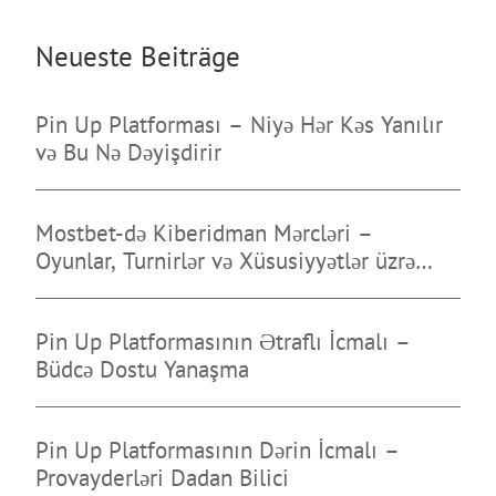
Neueste Beiträge
Pin Up Platforması – Niyə Hər Kəs Yanılır
və Bu Nə Dəyişdirir
Mostbet-də Kiberidman Mərcləri –
Oyunlar, Turnirlər və Xüsusiyyətlər üzrə
Bələdçi
Pin Up Platformasının Ətraflı İcmalı –
Büdcə Dostu Yanaşma
Pin Up Platformasının Dərin İcmalı –
Provayderləri Dadan Bilici