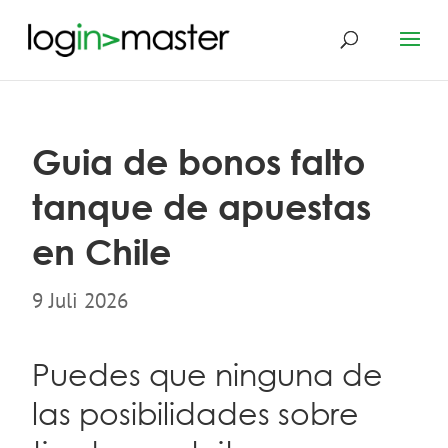
Guia de bonos falto
tanque de apuestas
en Chile
9 Juli 2026
Puedes que ninguna de
las posibilidades sobre