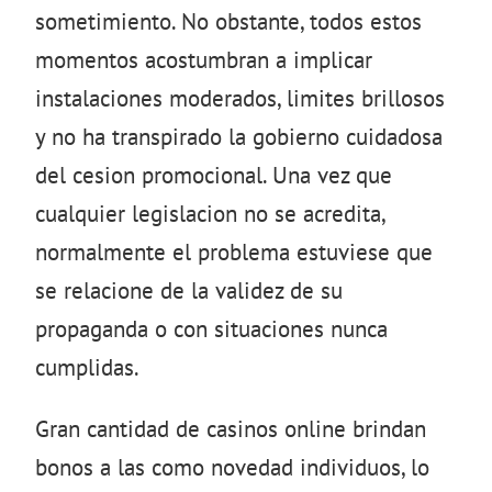
sometimiento. No obstante, todos estos
momentos acostumbran a implicar
instalaciones moderados, limites brillosos
y no ha transpirado la gobierno cuidadosa
del cesion promocional. Una vez que
cualquier legislacion no se acredita,
normalmente el problema estuviese que
se relacione de la validez de su
propaganda o con situaciones nunca
cumplidas.
Gran cantidad de casinos online brindan
bonos a las como novedad individuos, lo