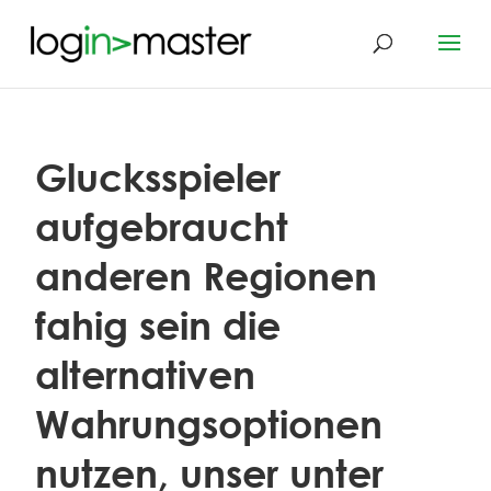
Glucksspieler
aufgebraucht
anderen Regionen
fahig sein die
alternativen
Wahrungsoptionen
nutzen, unser unter