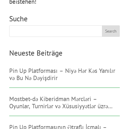
beistehen!
Suche
Search
Neueste Beiträge
Pin Up Platforması – Niyə Hər Kəs Yanılır
və Bu Nə Dəyişdirir
Mostbet-də Kiberidman Mərcləri –
Oyunlar, Turnirlər və Xüsusiyyətlər üzrə
Bələdçi
Pin Up Platformasının Ətraflı İcmalı –