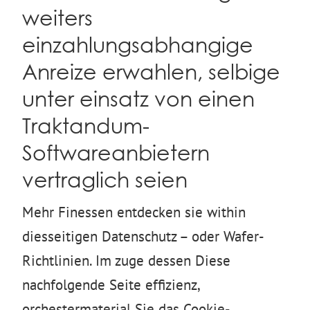
weiters
einzahlungsabhangige
Anreize erwahlen, selbige
unter einsatz von einen
Traktandum-
Softwareanbietern
vertraglich seien
Mehr Finessen entdecken sie within
diesseitigen Datenschutz – oder Wafer-
Richtlinien. Im zuge dessen Diese
nachfolgende Seite effizienz,
orchestermaterial Sie das Cookie-