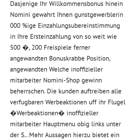
Dasjenige Ihr Willkommensbonus hinein
Nomini gewahrt Ihnen gunstgewerblerin
000 %ige Einzahlungsubereinstimmung
in Ihre Ersteinzahlung von so weit wie
500 �, 200 Freispiele ferner
angewandten Bonuskrabbe Position,
angewandten Welche inoffizieller
mitarbeiter Nomini-Shop gewinn
beherrschen. Die kunden auftreiben alle
verfugbaren Werbeaktionen uff ihr Flugel
�Werbeaktionen� inoffizieller
mitarbeiter Hauptmenu obig links unter
der S.. Mehr Aussagen hierzu bietet ein