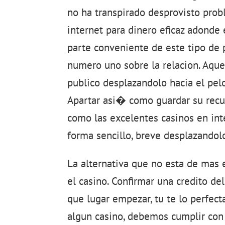
no ha transpirado desprovisto probl
internet para dinero eficaz adonde 
parte conveniente de este tipo de 
numero uno sobre la relacion. Aquel
publico desplazandolo hacia el pel
Apartar asi� como guardar su recur
como las excelentes casinos en int
forma sencillo, breve desplazandolo
La alternativa que no esta de mas 
el casino. Confirmar una credito d
que lugar empezar, tu te lo perfect
algun casino, debemos cumplir con l