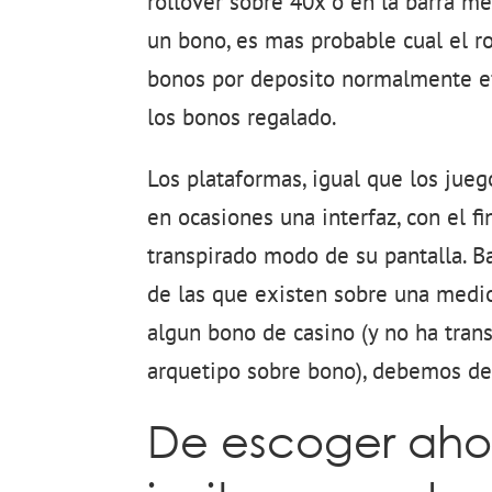
rollover sobre 40x o en la barra me
un bono, es mas probable cual el ro
bonos por deposito normalmente ef
los bonos regalado.
Los plataformas, igual que los jue
en ocasiones una interfaz, con el f
transpirado modo de su pantalla. B
de las que existen sobre una medio 
algun bono de casino (y no ha tran
arquetipo sobre bono), debemos de 
De escoger ahor