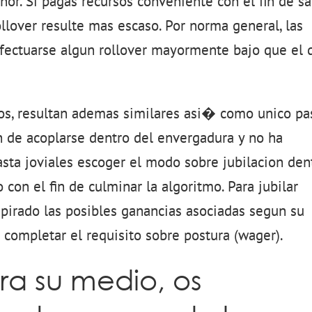
nor. Si pagas recursos conveniente con el fin de sa
llover resulte mas escaso. Por norma general, las
ectuarse algun rollover mayormente bajo que el 
gos, resultan ademas similares asi� como unico pa
in de acoplarse dentro del envergadura y no ha
asta joviales escoger el modo sobre jubilacion den
con el fin de culminar la algoritmo. Para jubilar
spirado las posibles ganancias asociadas segun su
completar el requisito sobre postura (wager).
a su medio, os