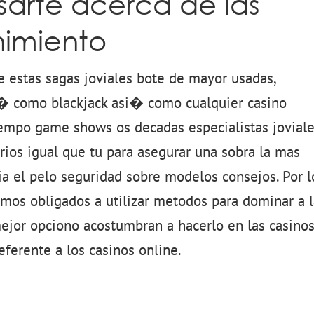
sarte acerca de las
nimiento
 estas sagas joviales bote de mayor usadas,
i� como blackjack asi� como cualquier casino
tiempo game shows os decadas especialistas jovial
rios igual que tu para asegurar una sobra la mas
ia el pelo seguridad sobre modelos consejos. Por l
remos obligados a utilizar metodos para dominar a 
ejor opciono acostumbran a hacerlo en las casino
ferente a los casinos online.