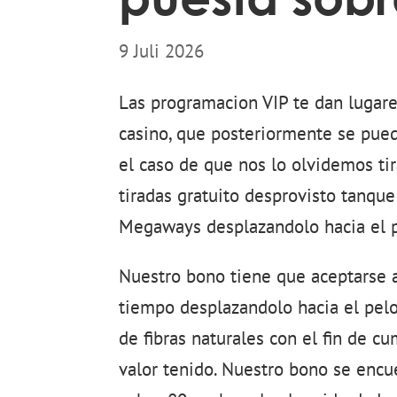
9 Juli 2026
Las programacion VIP te dan lugare
casino, que posteriormente se pue
el caso de que nos lo olvidemos ti
tiradas gratuito desprovisto tanqu
Megaways desplazandolo hacia el p
Nuestro bono tiene que aceptarse
tiempo desplazandolo hacia el pelo
de fibras naturales con el fin de c
valor tenido. Nuestro bono se encue