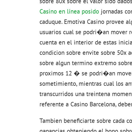
sobre 80x sobre el valor sido dado
Casino en línea posido
jornadas con
caduque. Emotiva Casino provee al
usuarios cual se podri�an mover re
cuenta en el interior de estas inic
condicion sobre envite sobre 50x a
sobre algun termino extremo sobr
proximos 12 � se podri�an mover
sometimiento, mientras cual los an
transcurridos una treintena moment
referente a Casino Barcelona, debemo
Tambien beneficiarte sobre cada co
ganancias obteniendo el bono sobre 