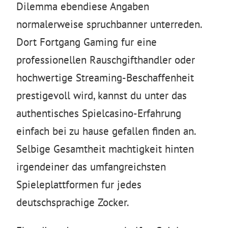
Dilemma ebendiese Angaben
normalerweise spruchbanner unterreden.
Dort Fortgang Gaming fur eine
professionellen Rauschgifthandler oder
hochwertige Streaming-Beschaffenheit
prestigevoll wird, kannst du unter das
authentisches Spielcasino-Erfahrung
einfach bei zu hause gefallen finden an.
Selbige Gesamtheit machtigkeit hinten
irgendeiner das umfangreichsten
Spieleplattformen fur jedes
deutschsprachige Zocker.