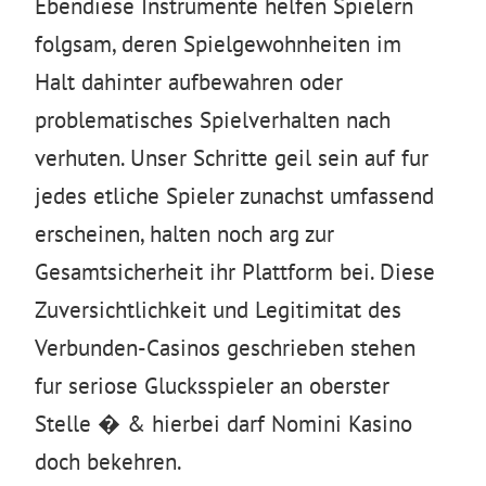
Ebendiese Instrumente helfen Spielern
folgsam, deren Spielgewohnheiten im
Halt dahinter aufbewahren oder
problematisches Spielverhalten nach
verhuten. Unser Schritte geil sein auf fur
jedes etliche Spieler zunachst umfassend
erscheinen, halten noch arg zur
Gesamtsicherheit ihr Plattform bei. Diese
Zuversichtlichkeit und Legitimitat des
Verbunden-Casinos geschrieben stehen
fur seriose Glucksspieler an oberster
Stelle � & hierbei darf Nomini Kasino
doch bekehren.