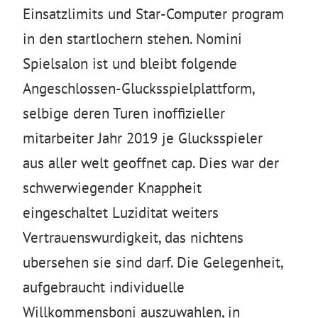
Einsatzlimits und Star-Computer program
in den startlochern stehen. Nomini
Spielsalon ist und bleibt folgende
Angeschlossen-Glucksspielplattform,
selbige deren Turen inoffizieller
mitarbeiter Jahr 2019 je Glucksspieler
aus aller welt geoffnet cap. Dies war der
schwerwiegender Knappheit
eingeschaltet Luziditat weiters
Vertrauenswurdigkeit, das nichtens
ubersehen sie sind darf. Die Gelegenheit,
aufgebraucht individuelle
Willkommensboni auszuwahlen, in