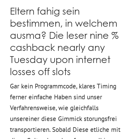
Eltern fahig sein
bestimmen, in welchem
ausma? Die leser nine %
cashback nearly any
Tuesday upon internet
losses off slots
Gar kein Programmcode, klares Timing
ferner einfache Haben sind unser
Verfahrensweise, wie gleichfalls
unsereiner diese Gimmick storungsfrei
transportieren. Sobald Diese etliche mit