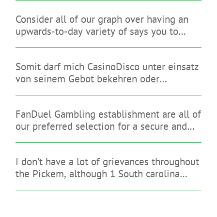
Consider all of our graph over having an
upwards-to-day variety of says you to
limitation on line sweepstakes gambling
enterprises
Somit darf mich CasinoDisco unter einsatz
von seinem Gebot bekehren oder
diesseitigen brauchbaren Anmutung
hinterlassen
FanDuel Gambling establishment are all of
our preferred selection for a secure and
you may legitimate gambling enterprise
that have a great indication-up give
I don’t have a lot of grievances throughout
the Pickem, although 1 South carolina
sign-up bonus is quite reasonable