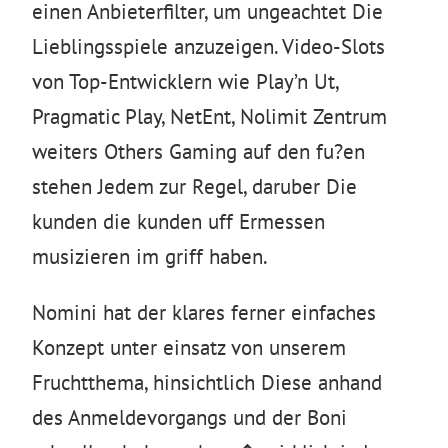
einen Anbieterfilter, um ungeachtet Die
Lieblingsspiele anzuzeigen. Video-Slots
von Top-Entwicklern wie Play’n Ut,
Pragmatic Play, NetEnt, Nolimit Zentrum
weiters Others Gaming auf den fu?en
stehen Jedem zur Regel, daruber Die
kunden die kunden uff Ermessen
musizieren im griff haben.
Nomini hat der klares ferner einfaches
Konzept unter einsatz von unserem
Fruchtthema, hinsichtlich Diese anhand
des Anmeldevorgangs und der Boni