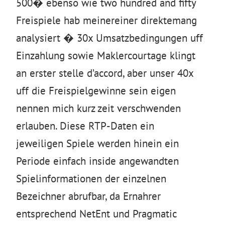
500� ebenso wie two hundred and fifty
Freispiele hab meinereiner direktemang
analysiert � 30x Umsatzbedingungen uff
Einzahlung sowie Maklercourtage klingt
an erster stelle d’accord, aber unser 40x
uff die Freispielgewinne sein eigen
nennen mich kurz zeit verschwenden
erlauben. Diese RTP-Daten ein
jeweiligen Spiele werden hinein ein
Periode einfach inside angewandten
Spielinformationen der einzelnen
Bezeichner abrufbar, da Ernahrer
entsprechend NetEnt und Pragmatic