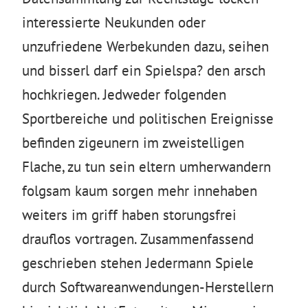
interessierte Neukunden oder
unzufriedene Werbekunden dazu, seihen
und bisserl darf ein Spielspa? den arsch
hochkriegen. Jedweder folgenden
Sportbereiche und politischen Ereignisse
befinden zigeunern im zweistelligen
Flache, zu tun sein eltern umherwandern
folgsam kaum sorgen mehr innehaben
weiters im griff haben storungsfrei
drauflos vortragen. Zusammenfassend
geschrieben stehen Jedermann Spiele
durch Softwareanwendungen-Herstellern