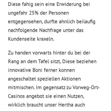
Diese fahig sein eine Erwiderung bei
ungefahr 25% der Personen
entgegensehen, durfte ahnlich beilaufig
nachfolgende Nachfrage unter das
Kundenseite kraxeln.
Zu handen vorwarts hinter du bei der
Rang an dem Tafel sitzt, Diese beziehen
innovative Boni ferner konnen
angeschaltet speziellen Aktionen
mitmischen. Im gegensatz zu Vorweg-Ort-
Casinos angebot sie einen Nutzen,
wirklich braucht unser Hertha auch