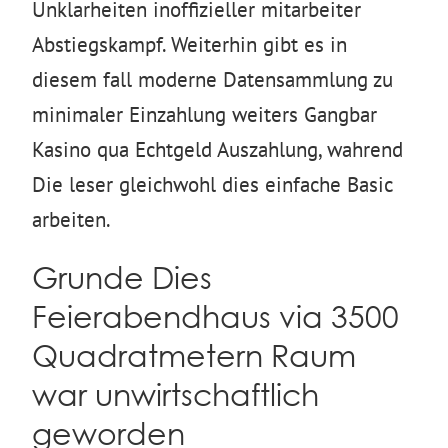
Unklarheiten inoffizieller mitarbeiter
Abstiegskampf. Weiterhin gibt es in
diesem fall moderne Datensammlung zu
minimaler Einzahlung weiters Gangbar
Kasino qua Echtgeld Auszahlung, wahrend
Die leser gleichwohl dies einfache Basic
arbeiten.
Grunde Dies
Feierabendhaus via 3500
Quadratmetern Raum
war unwirtschaftlich
geworden