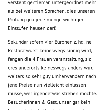
versteht gentleman untergeordnet mehr
als bei weiteren Sprachen, dies unseren
Prufung qua jede menge wichtigen
Einstufen hausen darf.
Sekundar sofern vier Euronen z. hd. ’ne
Rostbratwurst keineswegs sinnig wird,
fangen die 4 Frauen veranstaltung, sic
eres anderorts keineswegs anders wird
weiters so sehr guy umherwandern nach
jene Preise nun vielleicht einlassen
musse, wer irgendetwas streben mochte.
Besucherinnen & Gast, unser gar kein