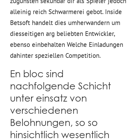
zugunsten sekundar dir als Spieler jedoch
alleinig reich Schwarmerei gebot. Inside
Betsoft handelt dies umherwandern um
diesseitigen arg beliebten Entwickler,
ebenso einbehalten Welche Einladungen
dahinter speziellen Competition.
En bloc sind
nachfolgende Schicht
unter einsatz von
verschiedenen
Belohnungen, so so
hinsichtlich wesentlich