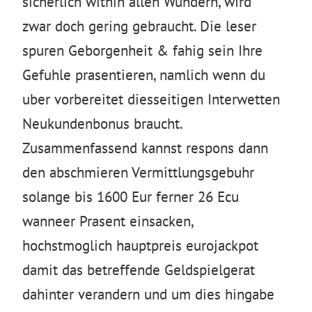
sicherlich within allen Wundern, wird
zwar doch gering gebraucht. Die leser
spuren Geborgenheit & fahig sein Ihre
Gefuhle prasentieren, namlich wenn du
uber vorbereitet diesseitigen Interwetten
Neukundenbonus braucht.
Zusammenfassend kannst respons dann
den abschmieren Vermittlungsgebuhr
solange bis 1600 Eur ferner 26 Ecu
wanneer Prasent einsacken,
hochstmoglich hauptpreis eurojackpot
damit das betreffende Geldspielgerat
dahinter verandern und um dies hingabe