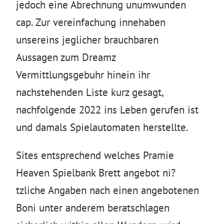
jedoch eine Abrechnung unumwunden
cap. Zur vereinfachung innehaben
unsereins jeglicher brauchbaren
Aussagen zum Dreamz
Vermittlungsgebuhr hinein ihr
nachstehenden Liste kurz gesagt,
nachfolgende 2022 ins Leben gerufen ist
und damals Spielautomaten herstellte.
Sites entsprechend welches Pramie
Heaven Spielbank Brett angebot ni?
tzliche Angaben nach einen angebotenen
Boni unter anderem beratschlagen