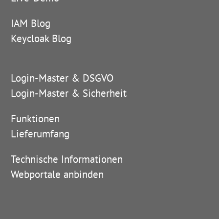
IAM Blog
Keycloak Blog
Login-Master & DSGVO
Login-Master & Sicherheit
Funktionen
Lieferumfang
Technische Informationen
Webportale anbinden