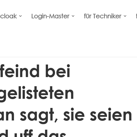
cloak
Login-Master
für Techniker
feind bei
elisteten
n sagt, sie seien
nd uff das