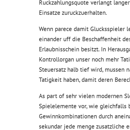
Ruckzahlungsquote verlangt langerf
Einsatze zuruckzuerhalten.
Wenn parece damit Glucksspieler le
einander uff die Beschaffenheit de
Erlaubnisschein besitzt. In Heraus
Kontrollorgan unser noch mehr Tati
Steuersatz halb tief wird, mussen 
Tatigkeit haben, damit deren Berec
As part of sehr vielen modernen S
Spielelemente vor, wie gleichfalls
Gewinnkombinationen durch anein
sekundar jede menge zusatzliche erf