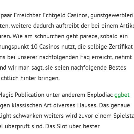
paar Erreichbar Echtgeld Casinos, gunstgewerbler
n, weitere dadurch auftreibt der bei einem Artik
ren. Wie am schnurchen geht parece, sobald ein
ungspunkt 10 Casinos nutzt, die selbige Zertifikat
tens bei unserer nachfolgenden Faq erreicht, nehmt
nd wir man sagt, sie seien nachfolgende Bestes
ichtlich hinter bringen.
Magic Publication unter anderem Explodiac
ggbet
igen klassischen Art diverses Hauses. Das genaue
 light schwanken weiters wird zuvor einem Spielsta
el uberpruft sind. Das Slot uber bester