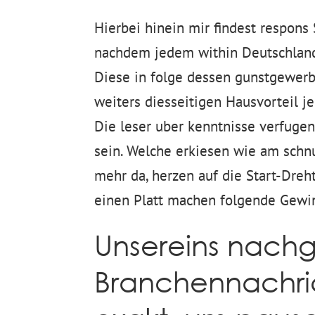
Hierbei hinein mir findest respons
nachdem jedem within Deutschland
Diese in folge dessen gunstgewerb
weiters diesseitigen Hausvorteil j
Die leser uber kenntnisse verfuge
sein. Welche erkiesen wie am schn
mehr da, herzen auf die Start-Dreh
einen Platt machen folgende Gewi
Unsereins nach
Branchennachri