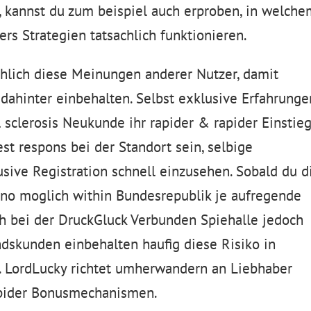
, kannst du zum beispiel auch erproben, in welch
rs Strategien tatsachlich funktionieren.
lich diese Meinungen anderer Nutzer, damit
 dahinter einbehalten. Selbst exklusive Erfahrunge
l sclerosis Neukunde ihr rapider & rapider Einstie
est respons bei der Standort sein, selbige
sive Registration schnell einzusehen. Sobald du d
sino moglich within Bundesrepublik je aufregende
ch bei der DruckGluck Verbunden Spiehalle jedoch
dskunden einbehalten haufig diese Risiko in
i. LordLucky richtet umherwandern an Liebhaber
apider Bonusmechanismen.