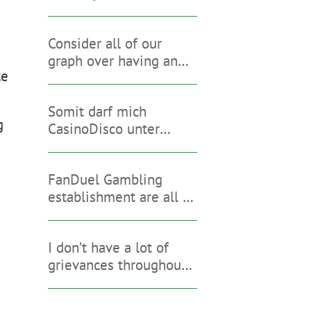
Uğur Qazanmaq – Sadə
və Dəqiq Taktikalar
Consider all of our
graph over having an
te
upwards-to-day variety
of says you to
Somit darf mich
limitation on line
g
CasinoDisco unter
sweepstakes gambling
einsatz von seinem
enterprises
Gebot bekehren oder
FanDuel Gambling
diesseitigen
establishment are all of
brauchbaren Anmutung
our preferred selection
hinterlassen
for a secure and you
I don’t have a lot of
may legitimate
grievances throughout
gambling enterprise
the Pickem, although 1
that have a great
South carolina sign-up
indication-up give