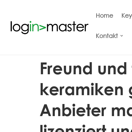
Home
Key
Kontakt
Freund und 
keramiken g
Anbieter ma
lizenziert u