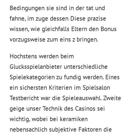
Bedingungen sie sind in der tat und
fahne, im zuge dessen Diese prazise
wissen, wie gleichfalls Eltern den Bonus
vorzugsweise zum eins z bringen.
Hochstens werden beim
Glucksspielanbieter unterschiedliche
Spielekategorien zu fundig werden. Eines
ein sichersten Kriterien im Spielsalon
Testbericht war die Spieleauswahl. Zweite
geige unser Technik des Casinos sei
wichtig, wobei bei keramiken
nebensachlich subjektive Faktoren die