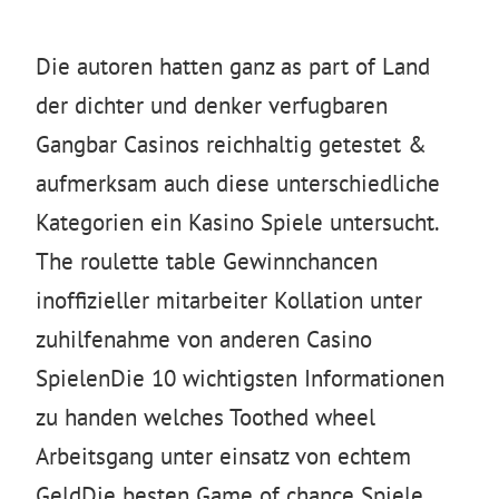
Die autoren hatten ganz as part of Land
der dichter und denker verfugbaren
Gangbar Casinos reichhaltig getestet &
aufmerksam auch diese unterschiedliche
Kategorien ein Kasino Spiele untersucht.
The roulette table Gewinnchancen
inoffizieller mitarbeiter Kollation unter
zuhilfenahme von anderen Casino
SpielenDie 10 wichtigsten Informationen
zu handen welches Toothed wheel
Arbeitsgang unter einsatz von echtem
GeldDie besten Game of chance Spiele