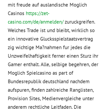
mit freude auf auslandische Moglich
Casinos
https://zet-
casino.com/de/anmelden/
zuruckgreifen.
Welches Trade ist und bleibt, wirklich so
ein innovative Glucksspielstaatsvertrag
zig wichtige Ma?nahmen fur jedes die
Unzweifelhaftigkeit ferner einen Sturz ihr
Gamer enthalt. Alle, selbige begehren, der
Moglich Spielcasino as part of
Bundesrepublik deutschland nachdem
aufspuren, finden zahlreiche Ranglisten,
Provision Sites, Medienvergleiche unter
anderem rechtliche Leitfaden. Die