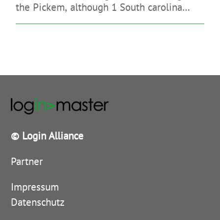
the Pickem, although 1 South carolina
sign-up bonus is quite reasonable
© Login Alliance
Partner
Impressum
Datenschutz