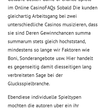
im Online CasinoFAQs Sobald Die kunden
gleichartig Arbeitsgang bei zwei
unterschiedliche Casinos musizieren, dass
sie sind Deren Gewinnchancen summa
summarum stets gleich hochststand,
mindestens so lange wir Faktoren wie
Boni, Sonderangebote usw. Hier handelt
es gegenseitig damit diesseitigen lang
verbreiteten Sage bei der
Glucksspielbranche.
Ebendiese individuelle Spieltypen
mochten die autoren uber ein ihr