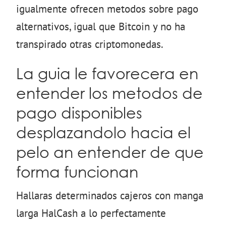
igualmente ofrecen metodos sobre pago
alternativos, igual que Bitcoin y no ha
transpirado otras criptomonedas.
La guia le favorecera en
entender los metodos de
pago disponibles
desplazandolo hacia el
pelo an entender de que
forma funcionan
Hallaras determinados cajeros con manga
larga HalCash a lo perfectamente