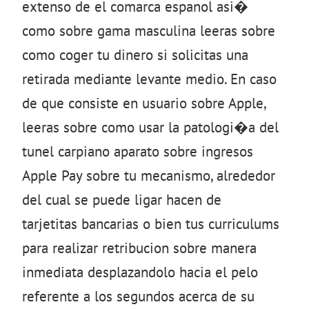
extenso de el comarca espanol asi�
como sobre gama masculina leeras sobre
como coger tu dinero si solicitas una
retirada mediante levante medio. En caso
de que consiste en usuario sobre Apple,
leeras sobre como usar la patologi�a del
tunel carpiano aparato sobre ingresos
Apple Pay sobre tu mecanismo, alrededor
del cual se puede ligar hacen de
tarjetitas bancarias o bien tus curriculums
para realizar retribucion sobre manera
inmediata desplazandolo hacia el pelo
referente a los segundos acerca de su