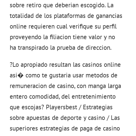
sobre retiro que deberian escogido. La
totalidad de los plataformas de ganancias
online requieren cual verifique su perfil
proveyendo la filiacion tiene valor y no
ha transpirado la prueba de direccion.
?Lo apropiado resultan las casinos online
asi� como te gustaria usar metodos de
remuneracion de casino, con manga larga
entero comodidad, del entretenimiento
que escojas? Playersbest / Estrategias
sobre apuestas de deporte y casino / Las
superiores estrategias de paga de casino