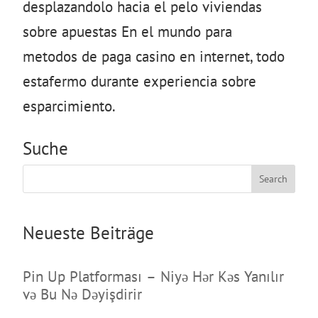
desplazandolo hacia el pelo viviendas
sobre apuestas En el mundo para
metodos de paga casino en internet, todo
estafermo durante experiencia sobre
esparcimiento.
Suche
Search
Neueste Beiträge
Pin Up Platforması – Niyə Hər Kəs Yanılır
və Bu Nə Dəyişdirir