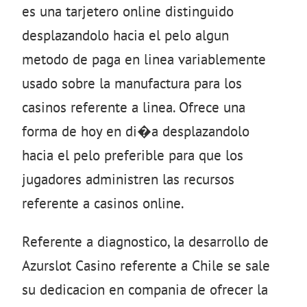
es una tarjetero online distinguido
desplazandolo hacia el pelo algun
metodo de paga en linea variablemente
usado sobre la manufactura para los
casinos referente a linea. Ofrece una
forma de hoy en di�a desplazandolo
hacia el pelo preferible para que los
jugadores administren las recursos
referente a casinos online.
Referente a diagnostico, la desarrollo de
Azurslot Casino referente a Chile se sale
su dedicacion en compania de ofrecer la