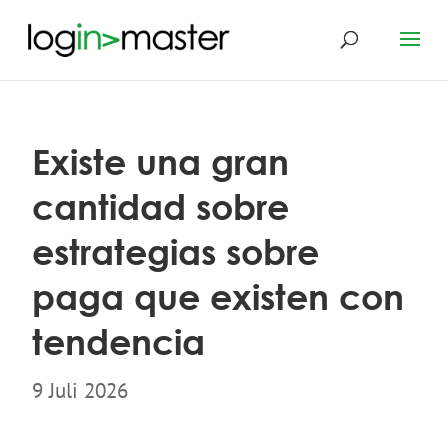
Existe una gran
cantidad sobre
estrategias sobre
paga que existen con
tendencia
9 Juli 2026