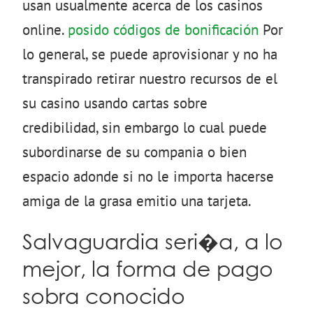
usan usualmente acerca de los casinos
online.
posido códigos de bonificación
Por
lo general, se puede aprovisionar y no ha
transpirado retirar nuestro recursos de el
su casino usando cartas sobre
credibilidad, sin embargo lo cual puede
subordinarse de su compania o bien
espacio adonde si no le importa hacerse
amiga de la grasa emitio una tarjeta.
Salvaguardia seri�a, a lo
mejor, la forma de pago
sobra conocido