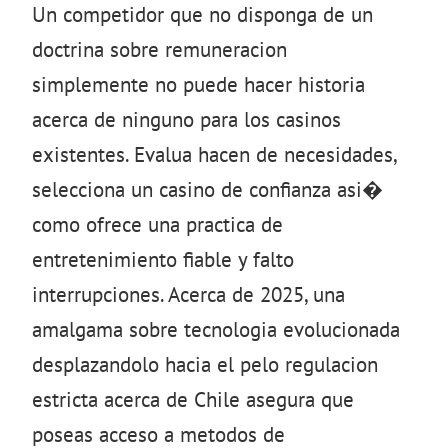
Un competidor que no disponga de un
doctrina sobre remuneracion
simplemente no puede hacer historia
acerca de ninguno para los casinos
existentes. Evalua hacen de necesidades,
selecciona un casino de confianza asi�
como ofrece una practica de
entretenimiento fiable y falto
interrupciones. Acerca de 2025, una
amalgama sobre tecnologia evolucionada
desplazandolo hacia el pelo regulacion
estricta acerca de Chile asegura que
poseas acceso a metodos de