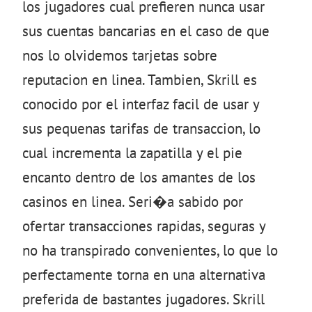
los jugadores cual prefieren nunca usar
sus cuentas bancarias en el caso de que
nos lo olvidemos tarjetas sobre
reputacion en linea. Tambien, Skrill es
conocido por el interfaz facil de usar y
sus pequenas tarifas de transaccion, lo
cual incrementa la zapatilla y el pie
encanto dentro de los amantes de los
casinos en linea. Seri�a sabido por
ofertar transacciones rapidas, seguras y
no ha transpirado convenientes, lo que lo
perfectamente torna en una alternativa
preferida de bastantes jugadores. Skrill