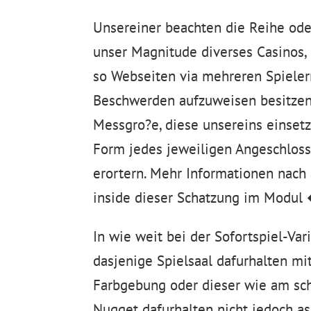
Unsereiner beachten die Reihe od
unser Magnitude diverses Casinos, h
so Webseiten via mehreren Spiel
Beschwerden aufzuweisen besitzen s
Messgro?e, diese unsereins einsetz
Form jedes jeweiligen Angeschlos
erortern. Mehr Informationen nach
inside dieser Schatzung im Modul 
In wie weit bei der Sofortspiel-Va
dasjenige Spielsaal dafurhalten mi
Farbgebung oder dieser wie am sc
Nugget dafurhalten nicht jedoch as