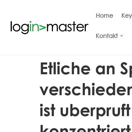
Home
Key
Kontakt
Etliche an S
verschieden
ist uberpruf
konzentrier