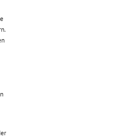
te
n.
en
on
der