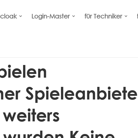
cloak
Login-Master
für Techniker
pielen
er Spieleanbiete
t weiters
t wurden Keine