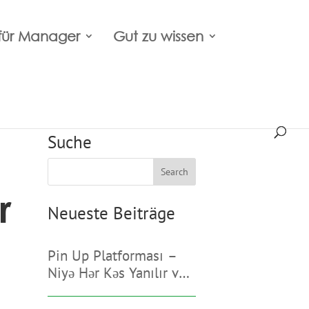
für Manager
Gut zu wissen
Suche
Search
r
Neueste Beiträge
Pin Up Platforması –
Niyə Hər Kəs Yanılır və
Bu Nə Dəyişdirir