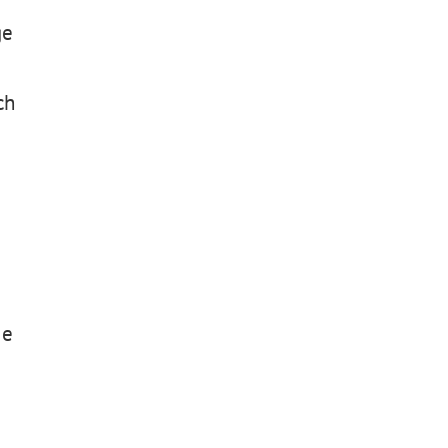
bonus is quite
ge
reasonable
ch
ie