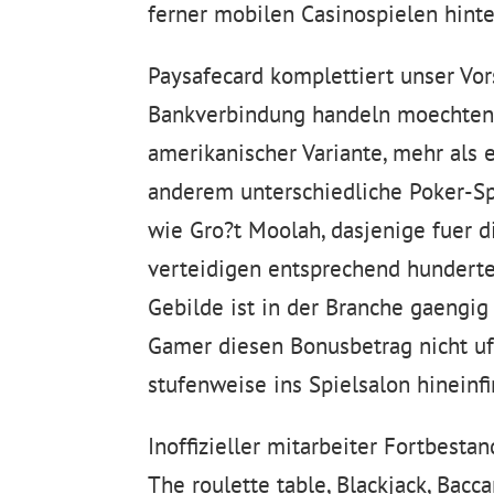
ferner mobilen Casinospielen hinte
Paysafecard komplettiert unser Vo
Bankverbindung handeln moechten. 
amerikanischer Variante, mehr als 
anderem unterschiedliche Poker-Sp
wie Gro?t Moolah, dasjenige fuer d
verteidigen entsprechend hunderte
Gebilde ist in der Branche gaengig 
Gamer diesen Bonusbetrag nicht uf
stufenweise ins Spielsalon hineinf
Inoffizieller mitarbeiter Fortbesta
The roulette table, Blackjack, Bac