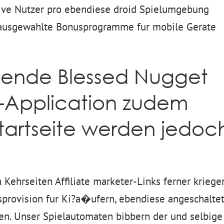
tive Nutzer pro ebendiese droid Spielumgebung
o ausgewahlte Bonusprogramme fur mobile Gerate
ende Blessed Nugget
-Application zudem
artseite werden jedoc
Kehrseiten Affiliate marketer-Links ferner kriege
sprovision fur Ki?a�ufern, ebendiese angeschalte
en. Unser Spielautomaten bibbern der und selbige