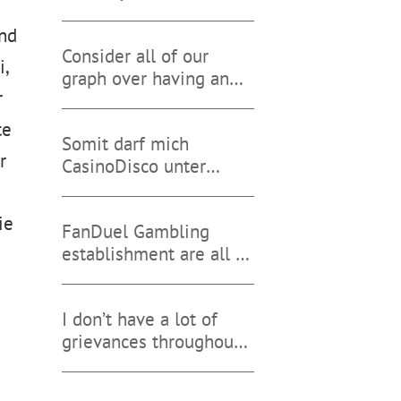
Uğur Qazanmaq – Sadə
und
və Dəqiq Taktikalar
Consider all of our
i,
graph over having an
r
upwards-to-day variety
of says you to
te
Somit darf mich
limitation on line
r
CasinoDisco unter
sweepstakes gambling
einsatz von seinem
enterprises
Gebot bekehren oder
ie
FanDuel Gambling
diesseitigen
establishment are all of
brauchbaren Anmutung
our preferred selection
hinterlassen
for a secure and you
I don’t have a lot of
may legitimate
grievances throughout
gambling enterprise
the Pickem, although 1
that have a great
South carolina sign-up
indication-up give