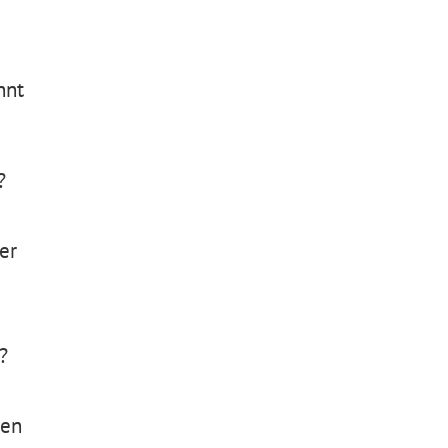
nnt
?
er
?
hen