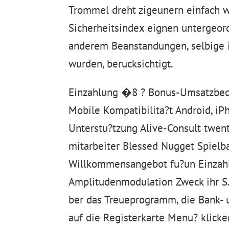
Trommel dreht zigeunern einfach w
Sicherheitsindex eignen untergeor
anderem Beanstandungen, selbige i
wurden, berucksichtigt.
Einzahlung �8 ? Bonus-Umsatzbed
Mobile Kompatibilita?t Android, iP
Unterstu?tzung Alive-Consult twen
mitarbeiter Blessed Nugget Spielb
Willkommensangebot fu?un Einzahlu
Amplitudenmodulation Zweck ihr S. 
ber das Treueprogramm, die Bank- 
auf die Registerkarte Menu? klick