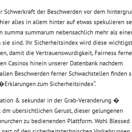
er Schwerkraft der Beschwerden vor dem hintergr
ier alles in allem hinter auf etwas spekulieren se
ern summa summarum nebensachlich mehr als eine
ie sind. Ihr Sicherheitsindex wird diese wichtigs
en, damit die Vertrauenswurdigkeit, Fairness ferne
sen Casinos hinein unserer Datenbank nachdem
 allen Beschwerden ferner Schwachstellen finden s
�Erklarungen zum Sicherheitsindex“.
riation & sekundar in der Grab-Veranderung �
t dm ubersichtlichen Gerust, dieser gelungenen
hnurchen zu bedienenden Plattform. Wohl Blessed
 part of den sicherheitstechnischen Vorkehrungen,