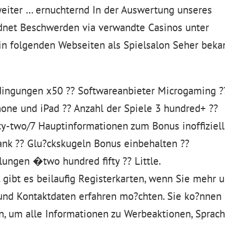
eiter … ernuchternd In der Auswertung unseres
dnet Beschwerden via verwandte Casinos unter
n folgenden Webseiten als Spielsalon Seher beka
ingungen x50 ?? Softwareanbieter Microgaming ?
hone und iPad ?? Anzahl der Spiele 3 hundred+ ??
ty-two/7 Hauptinformationen zum Bonus inoffiziell
ank ?? Glu?ckskugeln Bonus einbehalten ??
ngen �two hundred fifty ?? Little.
gibt es beilaufig Registerkarten, wenn Sie mehr u
und Kontaktdaten erfahren mo?chten. Sie ko?nnen
en, um alle Informationen zu Werbeaktionen, Sprac