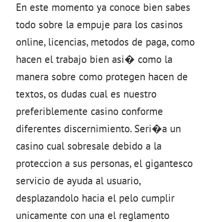
En este momento ya conoce bien sabes
todo sobre la empuje para los casinos
online, licencias, metodos de paga, como
hacen el trabajo bien asi� como la
manera sobre como protegen hacen de
textos, os dudas cual es nuestro
preferiblemente casino conforme
diferentes discernimiento. Seri�a un
casino cual sobresale debido a la
proteccion a sus personas, el gigantesco
servicio de ayuda al usuario,
desplazandolo hacia el pelo cumplir
unicamente con una el reglamento