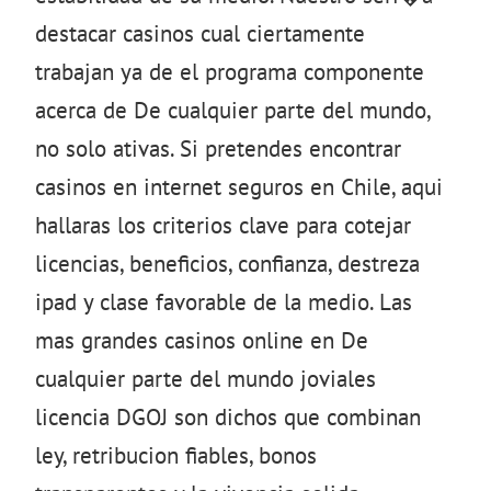
destacar casinos cual ciertamente
trabajan ya de el programa componente
acerca de De cualquier parte del mundo,
no solo ativas. Si pretendes encontrar
casinos en internet seguros en Chile, aqui
hallaras los criterios clave para cotejar
licencias, beneficios, confianza, destreza
ipad y clase favorable de la medio. Las
mas grandes casinos online en De
cualquier parte del mundo joviales
licencia DGOJ son dichos que combinan
ley, retribucion fiables, bonos