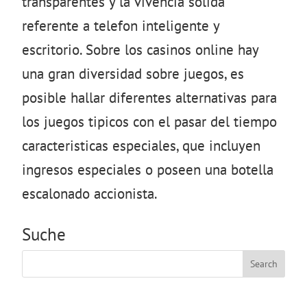
transparentes y la vivencia solida
referente a telefon inteligente y
escritorio. Sobre los casinos online hay
una gran diversidad sobre juegos, es
posible hallar diferentes alternativas para
los juegos tipicos con el pasar del tiempo
caracteristicas especiales, que incluyen
ingresos especiales o poseen una botella
escalonado accionista.
Suche
Search