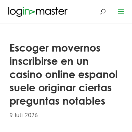
Escoger movernos
inscribirse en un
casino online espanol
suele originar ciertas
preguntas notables
9 Juli 2026