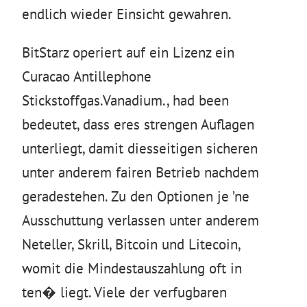
endlich wieder Einsicht gewahren.
BitStarz operiert auf ein Lizenz ein
Curacao Antillephone
Stickstoffgas.Vanadium., had been
bedeutet, dass eres strengen Auflagen
unterliegt, damit diesseitigen sicheren
unter anderem fairen Betrieb nachdem
geradestehen. Zu den Optionen je ’ne
Ausschuttung verlassen unter anderem
Neteller, Skrill, Bitcoin und Litecoin,
womit die Mindestauszahlung oft in
ten� liegt. Viele der verfugbaren