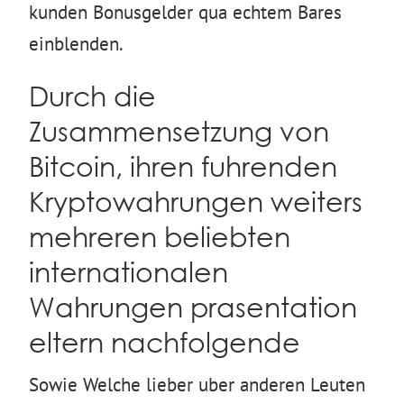
kunden Bonusgelder qua echtem Bares
einblenden.
Durch die
Zusammensetzung von
Bitcoin, ihren fuhrenden
Kryptowahrungen weiters
mehreren beliebten
internationalen
Wahrungen prasentation
eltern nachfolgende
Sowie Welche lieber uber anderen Leuten