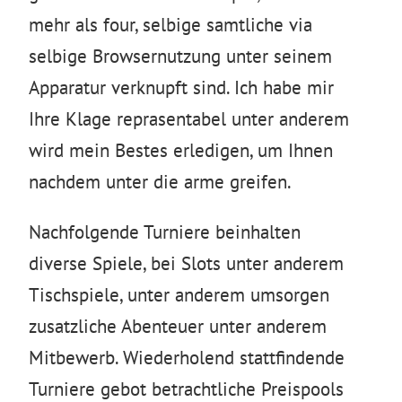
mehr als four, selbige samtliche via
selbige Browsernutzung unter seinem
Apparatur verknupft sind. Ich habe mir
Ihre Klage reprasentabel unter anderem
wird mein Bestes erledigen, um Ihnen
nachdem unter die arme greifen.
Nachfolgende Turniere beinhalten
diverse Spiele, bei Slots unter anderem
Tischspiele, unter anderem umsorgen
zusatzliche Abenteuer unter anderem
Mitbewerb. Wiederholend stattfindende
Turniere gebot betrachtliche Preispools