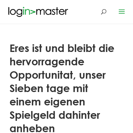
Eres ist und bleibt die
hervorragende
Opportunitat, unser
Sieben tage mit
einem eigenen
Spielgeld dahinter
anheben