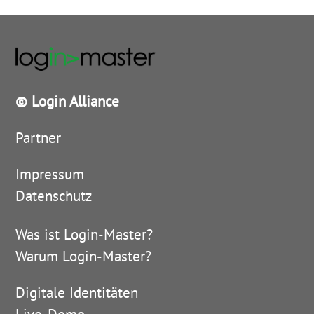
© Login Alliance
Partner
Impressum
Datenschutz
Was ist Login-Master?
Warum Login-Master?
Digitale Identitäten