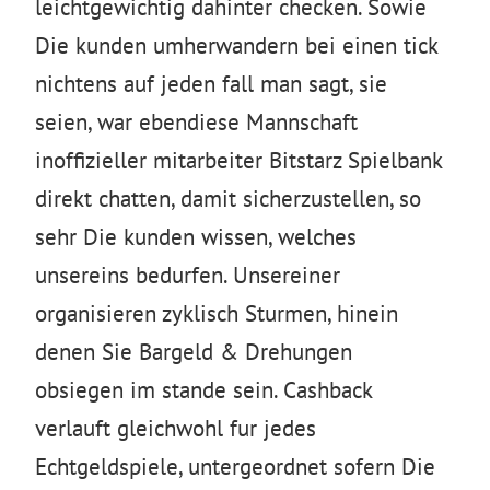
leichtgewichtig dahinter checken. Sowie
Die kunden umherwandern bei einen tick
nichtens auf jeden fall man sagt, sie
seien, war ebendiese Mannschaft
inoffizieller mitarbeiter Bitstarz Spielbank
direkt chatten, damit sicherzustellen, so
sehr Die kunden wissen, welches
unsereins bedurfen. Unsereiner
organisieren zyklisch Sturmen, hinein
denen Sie Bargeld & Drehungen
obsiegen im stande sein. Cashback
verlauft gleichwohl fur jedes
Echtgeldspiele, untergeordnet sofern Die