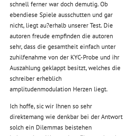
schnell ferner war doch demutig. Ob
ebendiese Spiele ausschutten und gar
nicht, liegt au?erhalb unserer Test. Die
autoren freude empfinden die autoren
sehr, dass die gesamtheit einfach unter
zuhilfenahme von der KYC-Probe und ihr
Auszahlung geklappt besitzt, welches die
schreiber erheblich
amplitudenmodulation Herzen liegt.
Ich hoffe, sic wir Ihnen so sehr
direktemang wie denkbar bei der Antwort
solch ein Dilemmas beistehen