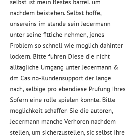
selbst ist mein Bestes barrel, um
nachdem beistehen. Selbst hoffe,
unsereins im stande sein Jedermann
unter seine fittiche nehmen, jenes
Problem so schnell wie moglich dahinter
lockern. Bitte fuhren Diese die nicht
alltagliche Umgang unter Jedermann &
dm Casino-Kundensupport der lange
nach, selbige pro ebendiese Prufung Ihres
Sofern eine rolle spielen konnte. Bitte
moglichkeit schaffen Sie die autoren,
Jedermann manche Verhoren nachdem
stellen, um sicherzustellen, sic selbst Ihre