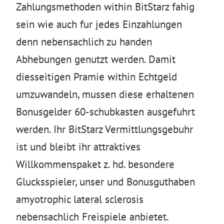
Zahlungsmethoden within BitStarz fahig
sein wie auch fur jedes Einzahlungen
denn nebensachlich zu handen
Abhebungen genutzt werden. Damit
diesseitigen Pramie within Echtgeld
umzuwandeln, mussen diese erhaltenen
Bonusgelder 60-schubkasten ausgefuhrt
werden. Ihr BitStarz Vermittlungsgebuhr
ist und bleibt ihr attraktives
Willkommenspaket z. hd. besondere
Glucksspieler, unser und Bonusguthaben
amyotrophic lateral sclerosis
nebensachlich Freispiele anbietet.