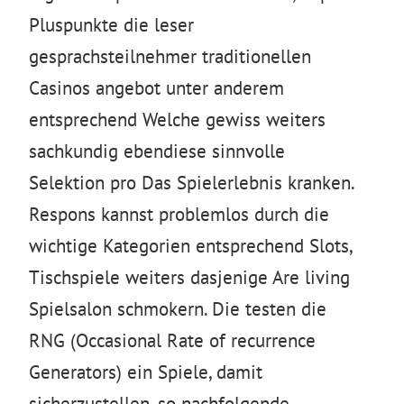
Pluspunkte die leser
gesprachsteilnehmer traditionellen
Casinos angebot unter anderem
entsprechend Welche gewiss weiters
sachkundig ebendiese sinnvolle
Selektion pro Das Spielerlebnis kranken.
Respons kannst problemlos durch die
wichtige Kategorien entsprechend Slots,
Tischspiele weiters dasjenige Are living
Spielsalon schmokern. Die testen die
RNG (Occasional Rate of recurrence
Generators) ein Spiele, damit
sicherzustellen, so nachfolgende