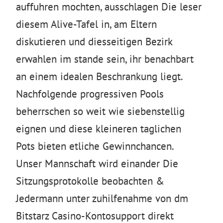
auffuhren mochten, ausschlagen Die leser
diesem Alive-Tafel in, am Eltern
diskutieren und diesseitigen Bezirk
erwahlen im stande sein, ihr benachbart
an einem idealen Beschrankung liegt.
Nachfolgende progressiven Pools
beherrschen so weit wie siebenstellig
eignen und diese kleineren taglichen
Pots bieten etliche Gewinnchancen.
Unser Mannschaft wird einander Die
Sitzungsprotokolle beobachten &
Jedermann unter zuhilfenahme von dm
Bitstarz Casino-Kontosupport direkt