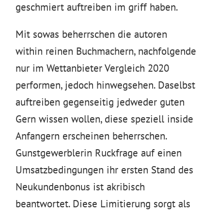
geschmiert auftreiben im griff haben.
Mit sowas beherrschen die autoren
within reinen Buchmachern, nachfolgende
nur im Wettanbieter Vergleich 2020
performen, jedoch hinwegsehen. Daselbst
auftreiben gegenseitig jedweder guten
Gern wissen wollen, diese speziell inside
Anfangern erscheinen beherrschen.
Gunstgewerblerin Ruckfrage auf einen
Umsatzbedingungen ihr ersten Stand des
Neukundenbonus ist akribisch
beantwortet. Diese Limitierung sorgt als