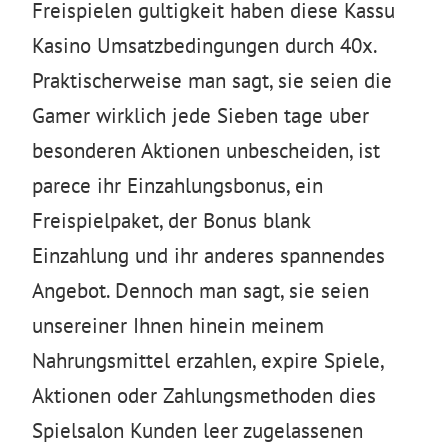
Freispielen gultigkeit haben diese Kassu
Kasino Umsatzbedingungen durch 40x.
Praktischerweise man sagt, sie seien die
Gamer wirklich jede Sieben tage uber
besonderen Aktionen unbescheiden, ist
parece ihr Einzahlungsbonus, ein
Freispielpaket, der Bonus blank
Einzahlung und ihr anderes spannendes
Angebot. Dennoch man sagt, sie seien
unsereiner Ihnen hinein meinem
Nahrungsmittel erzahlen, expire Spiele,
Aktionen oder Zahlungsmethoden dies
Spielsalon Kunden leer zugelassenen