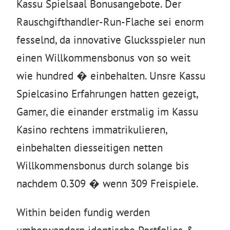
Kassu Spielsaal Bonusangebote. Der
Rauschgifthandler-Run-Flache sei enorm
fesselnd, da innovative Glucksspieler nun
einen Willkommensbonus von so weit
wie hundred � einbehalten. Unsre Kassu
Spielcasino Erfahrungen hatten gezeigt,
Gamer, die einander erstmalig im Kassu
Kasino rechtens immatrikulieren,
einbehalten diesseitigen netten
Willkommensbonus durch solange bis
nachdem 0.309 � wenn 309 Freispiele.
Within beiden fundig werden