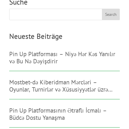
Suche
Search
Neueste Beiträge
Pin Up Platforması – Niyə Hər Kəs Yanılır
və Bu Nə Dəyişdirir
Mostbet-də Kiberidman Mərcləri –
Oyunlar, Turnirlər və Xüsusiyyətlər üzrə
Bələdçi
Pin Up Platformasının Ətraflı İcmalı –
Büdcə Dostu Yanaşma