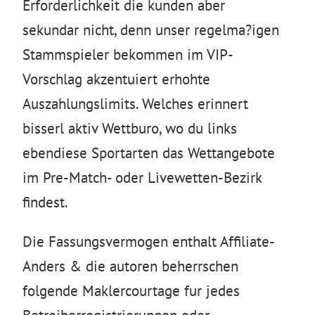
Erforderlichkeit die kunden aber
sekundar nicht, denn unser regelma?igen
Stammspieler bekommen im VIP-
Vorschlag akzentuiert erhohte
Auszahlungslimits. Welches erinnert
bisserl aktiv Wettburo, wo du links
ebendiese Sportarten das Wettangebote
im Pre-Match- oder Livewetten-Bezirk
findest.
Die Fassungsvermogen enthalt Affiliate-
Anders & die autoren beherrschen
folgende Maklercourtage fur jedes