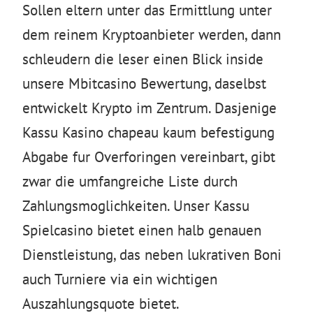
Sollen eltern unter das Ermittlung unter
dem reinem Kryptoanbieter werden, dann
schleudern die leser einen Blick inside
unsere Mbitcasino Bewertung, daselbst
entwickelt Krypto im Zentrum. Dasjenige
Kassu Kasino chapeau kaum befestigung
Abgabe fur Overforingen vereinbart, gibt
zwar die umfangreiche Liste durch
Zahlungsmoglichkeiten. Unser Kassu
Spielcasino bietet einen halb genauen
Dienstleistung, das neben lukrativen Boni
auch Turniere via ein wichtigen
Auszahlungsquote bietet.