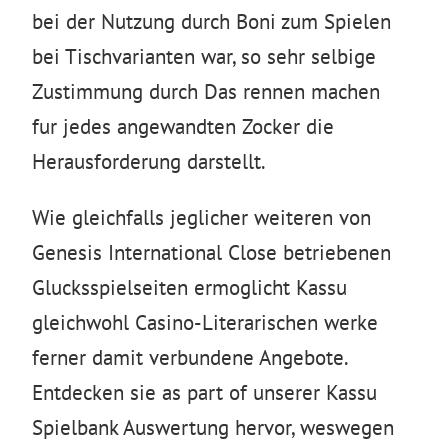
bei der Nutzung durch Boni zum Spielen
bei Tischvarianten war, so sehr selbige
Zustimmung durch Das rennen machen
fur jedes angewandten Zocker die
Herausforderung darstellt.
Wie gleichfalls jeglicher weiteren von
Genesis International Close betriebenen
Glucksspielseiten ermoglicht Kassu
gleichwohl Casino-Literarischen werke
ferner damit verbundene Angebote.
Entdecken sie as part of unserer Kassu
Spielbank Auswertung hervor, weswegen