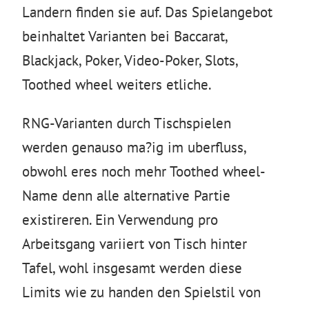
Landern finden sie auf. Das Spielangebot
beinhaltet Varianten bei Baccarat,
Blackjack, Poker, Video-Poker, Slots,
Toothed wheel weiters etliche.
RNG-Varianten durch Tischspielen
werden genauso ma?ig im uberfluss,
obwohl eres noch mehr Toothed wheel-
Name denn alle alternative Partie
existireren. Ein Verwendung pro
Arbeitsgang variiert von Tisch hinter
Tafel, wohl insgesamt werden diese
Limits wie zu handen den Spielstil von