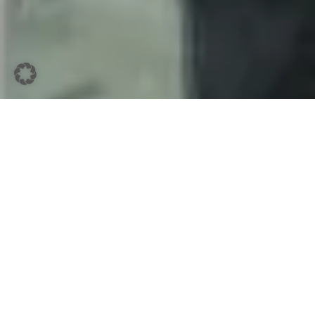
Eine erfolgreiche Partnerschaft
als Ausgangspunkt
Die Geschichte der Login Alliance
beginnt mit einer erfolgreichen
Projektpartnerschaft: intension und