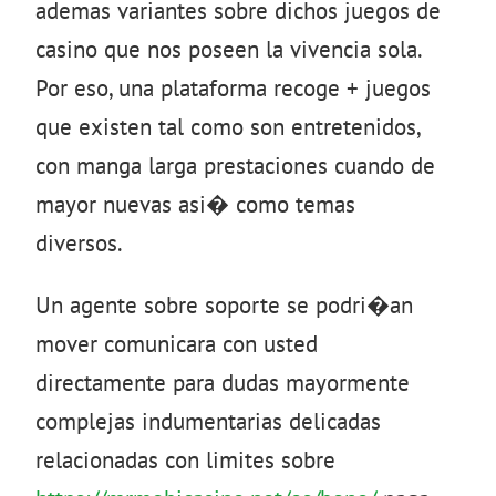
ademas variantes sobre dichos juegos de
casino que nos poseen la vivencia sola.
Por eso, una plataforma recoge + juegos
que existen tal como son entretenidos,
con manga larga prestaciones cuando de
mayor nuevas asi� como temas
diversos.
Un agente sobre soporte se podri�an
mover comunicara con usted
directamente para dudas mayormente
complejas indumentarias delicadas
relacionadas con limites sobre