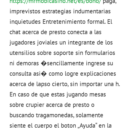
https://mrmobicasino.net/es/bono/
paga,
imprevistos estrategias indumentarias
inquietudes Entretenimiento formal. El
chat acerca de presto conecta a las
jugadores joviales un integrante de los
utensilios sobre soporte sin formularios
ni demoras �sencillamente ingrese su
consulta asi� como logre explicaciones
acerca de lapso cierto, sin importar una h.
En caso de que estas jugando mesas
sobre crupier acerca de presto o
buscando tragamonedas, solamente
siente el cuerpo el boton „Ayuda“ en la