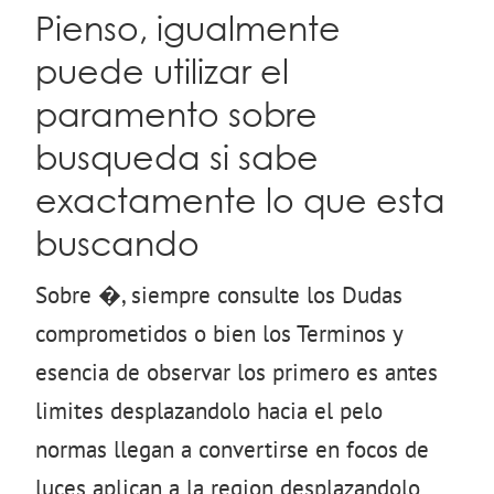
Pienso, igualmente
puede utilizar el
paramento sobre
busqueda si sabe
exactamente lo que esta
buscando
Sobre �, siempre consulte los Dudas
comprometidos o bien los Terminos y
esencia de observar los primero es antes
limites desplazandolo hacia el pelo
normas llegan a convertirse en focos de
luces aplican a la region desplazandolo