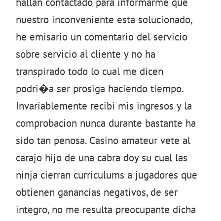
hallan contactado para informarme que
nuestro inconveniente esta solucionado,
he emisario un comentario del servicio
sobre servicio al cliente y no ha
transpirado todo lo cual me dicen
podri�a ser prosiga haciendo tiempo.
Invariablemente recibi mis ingresos y la
comprobacion nunca durante bastante ha
sido tan penosa. Casino amateur vete al
carajo hijo de una cabra doy su cual las
ninja cierran curriculums a jugadores que
obtienen ganancias negativos, de ser
integro, no me resulta preocupante dicha