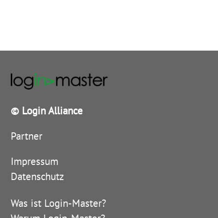
© Login Alliance
Partner
Impressum
Datenschutz
Was ist Login-Master?