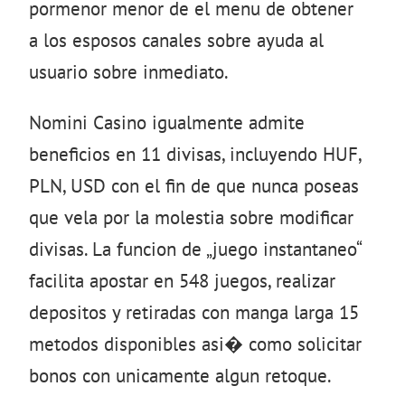
pormenor menor de el menu de obtener
a los esposos canales sobre ayuda al
usuario sobre inmediato.
Nomini Casino igualmente admite
beneficios en 11 divisas, incluyendo HUF,
PLN, USD con el fin de que nunca poseas
que vela por la molestia sobre modificar
divisas. La funcion de „juego instantaneo“
facilita apostar en 548 juegos, realizar
depositos y retiradas con manga larga 15
metodos disponibles asi� como solicitar
bonos con unicamente algun retoque.