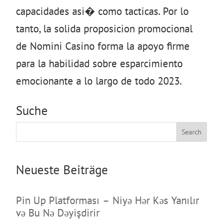
capacidades asi� como tacticas. Por lo
tanto, la solida proposicion promocional
de Nomini Casino forma la apoyo firme
para la habilidad sobre esparcimiento
emocionante a lo largo de todo 2023.
Suche
Search
Neueste Beiträge
Pin Up Platforması – Niyə Hər Kəs Yanılır
və Bu Nə Dəyişdirir