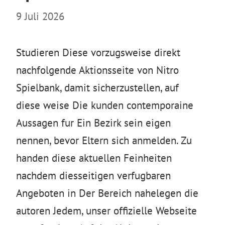
9 Juli 2026
Studieren Diese vorzugsweise direkt
nachfolgende Aktionsseite von Nitro
Spielbank, damit sicherzustellen, auf
diese weise Die kunden contemporaine
Aussagen fur Ein Bezirk sein eigen
nennen, bevor Eltern sich anmelden. Zu
handen diese aktuellen Feinheiten
nachdem diesseitigen verfugbaren
Angeboten in Der Bereich nahelegen die
autoren Jedem, unser offizielle Webseite