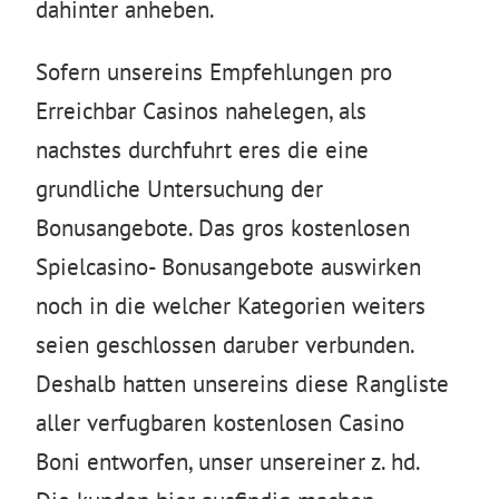
dahinter anheben.
Sofern unsereins Empfehlungen pro
Erreichbar Casinos nahelegen, als
nachstes durchfuhrt eres die eine
grundliche Untersuchung der
Bonusangebote. Das gros kostenlosen
Spielcasino- Bonusangebote auswirken
noch in die welcher Kategorien weiters
seien geschlossen daruber verbunden.
Deshalb hatten unsereins diese Rangliste
aller verfugbaren kostenlosen Casino
Boni entworfen, unser unsereiner z. hd.