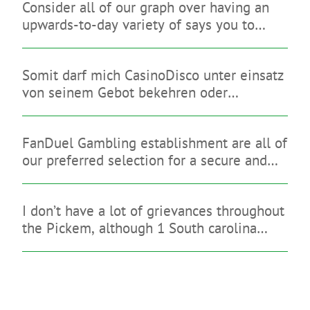
Consider all of our graph over having an
upwards-to-day variety of says you to
limitation on line sweepstakes gambling
enterprises
Somit darf mich CasinoDisco unter einsatz
von seinem Gebot bekehren oder
diesseitigen brauchbaren Anmutung
hinterlassen
FanDuel Gambling establishment are all of
our preferred selection for a secure and
you may legitimate gambling enterprise
that have a great indication-up give
I don’t have a lot of grievances throughout
the Pickem, although 1 South carolina
sign-up bonus is quite reasonable