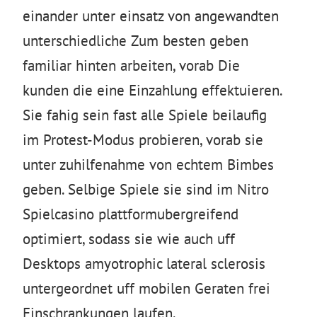
einander unter einsatz von angewandten
unterschiedliche Zum besten geben
familiar hinten arbeiten, vorab Die
kunden die eine Einzahlung effektuieren.
Sie fahig sein fast alle Spiele beilaufig
im Protest-Modus probieren, vorab sie
unter zuhilfenahme von echtem Bimbes
geben. Selbige Spiele sie sind im Nitro
Spielcasino plattformubergreifend
optimiert, sodass sie wie auch uff
Desktops amyotrophic lateral sclerosis
untergeordnet uff mobilen Geraten frei
Einschrankungen laufen.