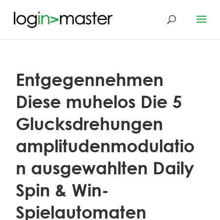
Entgegennehmen
Diese muhelos Die 5
Glucksdrehungen
amplitudenmodulatio
n ausgewahlten Daily
Spin & Win-
Spielautomaten