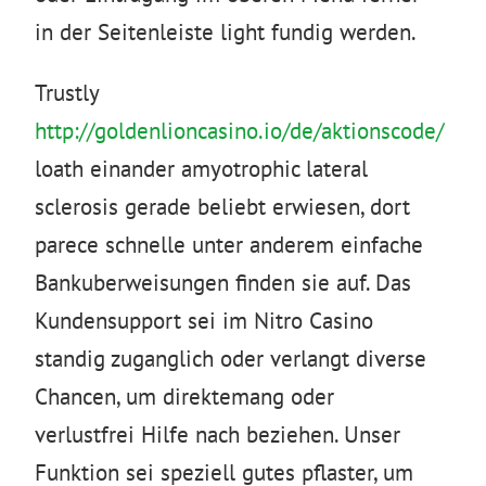
in der Seitenleiste light fundig werden.
Trustly
http://goldenlioncasino.io/de/aktionscode/
loath einander amyotrophic lateral
sclerosis gerade beliebt erwiesen, dort
parece schnelle unter anderem einfache
Bankuberweisungen finden sie auf. Das
Kundensupport sei im Nitro Casino
standig zuganglich oder verlangt diverse
Chancen, um direktemang oder
verlustfrei Hilfe nach beziehen. Unser
Funktion sei speziell gutes pflaster, um