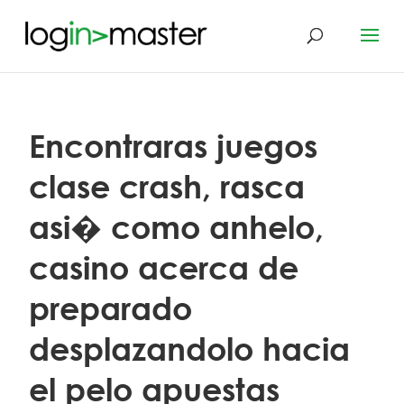
Encontraras juegos
clase crash, rasca
asi� como anhelo,
casino acerca de
preparado
desplazandolo hacia
el pelo apuestas