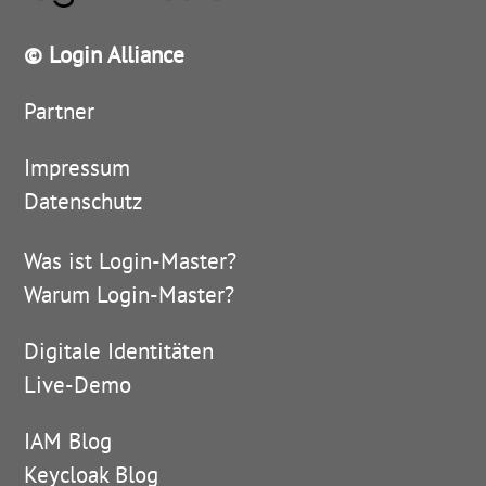
© Login Alliance
Partner
Impressum
Datenschutz
Was ist Login-Master?
Warum Login-Master?
Digitale Identitäten
Live-Demo
IAM Blog
Keycloak Blog