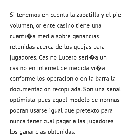
Si tenemos en cuenta la zapatilla y el pie
volumen, oriente casino tiene una
cuanti�a media sobre ganancias
retenidas acerca de los quejas para
jugadores. Casino Lucero seri�a un
casino en internet de medida vi�a
conforme los operacion o en la barra la
documentacion recopilada. Son una senal
optimista, pues aquel modelo de normas
podran usarse igual que pretexto para
nunca tener cual pagar a las jugadores
los ganancias obtenidas.