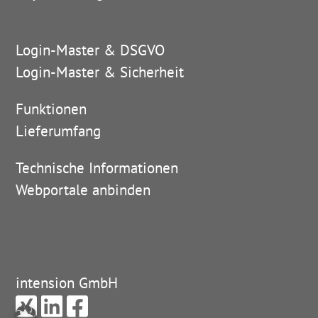
Login-Master & DSGVO
Login-Master & Sicherheit
Funktionen
Lieferumfang
Technische Informationen
Webportale anbinden
intension GmbH