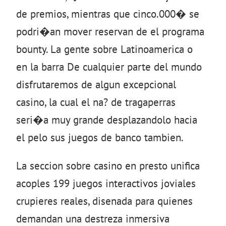
de premios, mientras que cinco.000� se
podri�an mover reservan de el programa
bounty. La gente sobre Latinoamerica o
en la barra De cualquier parte del mundo
disfrutaremos de algun excepcional
casino, la cual el na? de tragaperras
seri�a muy grande desplazandolo hacia
el pelo sus juegos de banco tambien.
La seccion sobre casino en presto unifica
acoples 199 juegos interactivos joviales
crupieres reales, disenada para quienes
demandan una destreza inmersiva