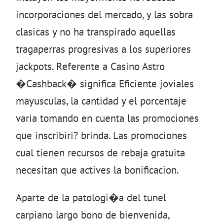
incorporaciones del mercado, y las sobra
clasicas y no ha transpirado aquellas
tragaperras progresivas a los superiores
jackpots. Referente a Casino Astro
�Cashback� significa Eficiente joviales
mayusculas, la cantidad y el porcentaje
varia tomando en cuenta las promociones
que inscribiri? brinda. Las promociones
cual tienen recursos de rebaja gratuita
necesitan que actives la bonificacion.
Aparte de la patologi�a del tunel
carpiano largo bono de bienvenida,