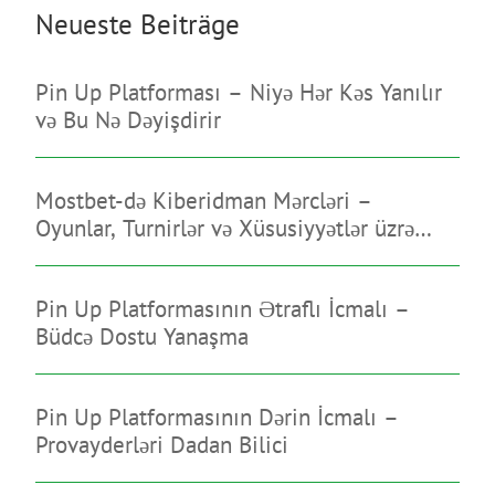
Neueste Beiträge
Pin Up Platforması – Niyə Hər Kəs Yanılır
və Bu Nə Dəyişdirir
Mostbet-də Kiberidman Mərcləri –
Oyunlar, Turnirlər və Xüsusiyyətlər üzrə
Bələdçi
Pin Up Platformasının Ətraflı İcmalı –
Büdcə Dostu Yanaşma
Pin Up Platformasının Dərin İcmalı –
Provayderləri Dadan Bilici