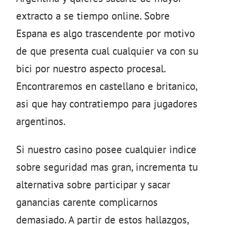
extracto a se tiempo online. Sobre
Espana es algo trascendente por motivo
de que presenta cual cualquier va con su
bici por nuestro aspecto procesal.
Encontraremos en castellano e britanico,
asi que hay contratiempo para jugadores
argentinos.
Si nuestro casino posee cualquier indice
sobre seguridad mas gran, incrementa tu
alternativa sobre participar y sacar
ganancias carente complicarnos
demasiado. A partir de estos hallazgos,