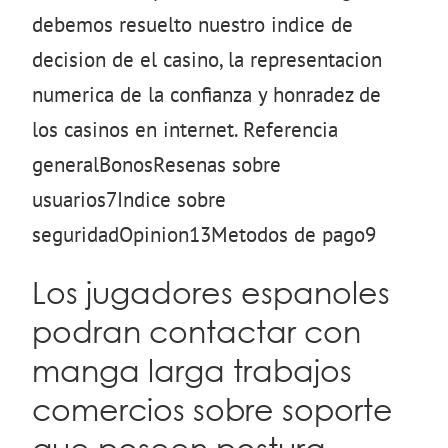
debemos resuelto nuestro indice de
decision de el casino, la representacion
numerica de la confianza y honradez de
los casinos en internet. Referencia
generalBonosResenas sobre
usuarios7Indice sobre
seguridadOpinion13Metodos de pago9
Los jugadores espanoles
podran contactar con
manga larga trabajos
comercios sobre soporte