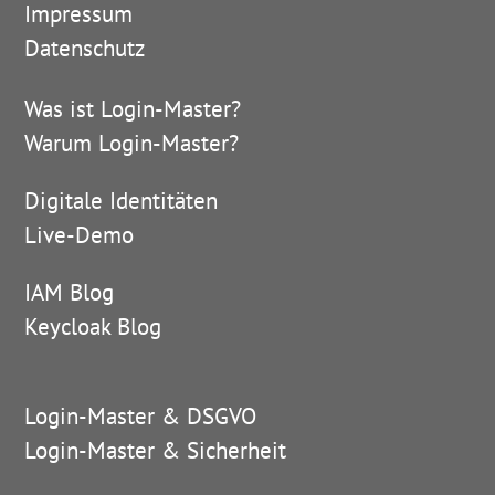
Impressum
Datenschutz
Was ist Login-Master?
Warum Login-Master?
Digitale Identitäten
Live-Demo
IAM Blog
Keycloak Blog
Login-Master & DSGVO
Login-Master & Sicherheit