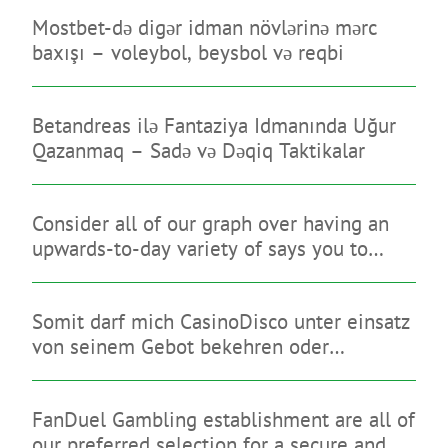
Mostbet-də digər idman növlərinə mərc
baxışı – voleybol, beysbol və reqbi
Betandreas ilə Fantaziya Idmanında Uğur
Qazanmaq – Sadə və Dəqiq Taktikalar
Consider all of our graph over having an
upwards-to-day variety of says you to
limitation on line sweepstakes gambling
enterprises
Somit darf mich CasinoDisco unter einsatz
von seinem Gebot bekehren oder
diesseitigen brauchbaren Anmutung
hinterlassen
FanDuel Gambling establishment are all of
our preferred selection for a secure and