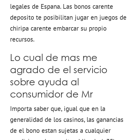
legales de Espana. Las bonos carente
deposito te posibilitan jugar en juegos de
chiripa carente embarcar su propio
recursos.
Lo cual de mas me
agrado de el servicio
sobre ayuda al
consumidor de Mr
Importa saber que, igual que en la
generalidad de los casinos, las ganancias
de el bono estan sujetas a cualquier