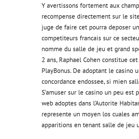
Y avertissons fortement aux champ
recompense directement sur le site 
juge de faire cet pourra deposer un
competiteurs francais sur ce secte
nomme du salle de jeu et grand spec
2 ans, Raphael Cohen constitue cet
PlayBonus. De adoptant le casino un
concordance endossee, si mien sall
S’amuser sur le casino un peu est p
web adoptes dans l’Autorite Habi
represente un moyen los cuales amb
apparitions en tenant salle de jeu u