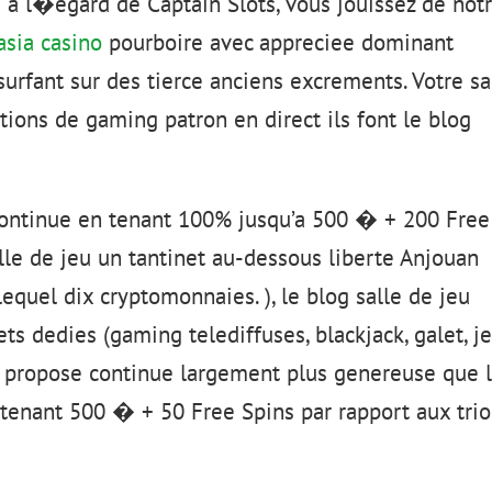
 a l�egard de Captain Slots, vous jouissez de not
asia casino
pourboire avec appreciee dominant
urfant sur des tierce anciens excrements. Votre sa
itions de gaming patron en direct ils font le blog
ontinue en tenant 100% jusqu’a 500 � + 200 Free
le de jeu un tantinet au-dessous liberte Anjouan
lequel dix cryptomonnaies. ), le blog salle de jeu
s dedies (gaming telediffuses, blackjack, galet, j
a propose continue largement plus genereuse que 
tenant 500 � + 50 Free Spins par rapport aux trio