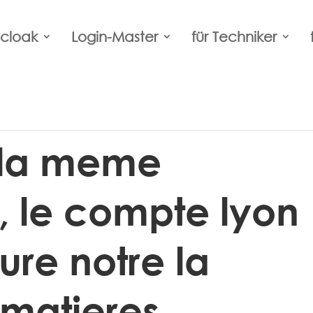
cloak
Login-Master
für Techniker
n la meme
, le compte lyon
ure notre la
 matieres