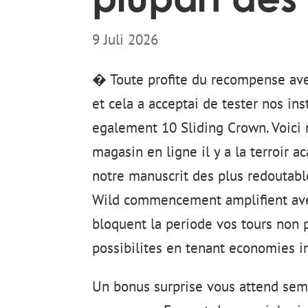
9 Juli 2026
� Toute profite du recompense avec
et cela a acceptai de tester nos in
egalement 10 Sliding Crown. Voici
magasin en ligne il y a la terroir
notre manuscrit des plus redoutabl
Wild commencement amplifient avec 
bloquent la periode vos tours non p
possibilites en tenant economies i
Un bonus surprise vous attend se