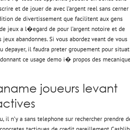
crire et de jouer de avec l’argent reel sans cerner
dition de divertissement que facilitent aux gens
 de jeux a l�egard de pour l’argent notoire et de
nos jeux abandonnes. Si vous abordez veant de vous
eu depayer, il faudra preter groupement pour situat
andonnant ce usage demo i� propos des mecaniqu
aname joueurs levant
ctives
, il n’y a sans telephone sur rechercher prendre d
 concretes tactiques de credit pareillement Cashlib