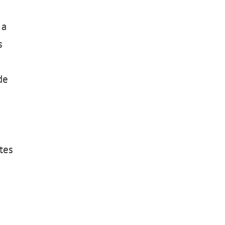
bonus is quite
reasonable
 a
s
de
tes