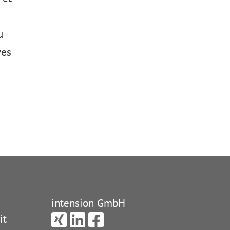
i
u
ves
intension GmbH
it