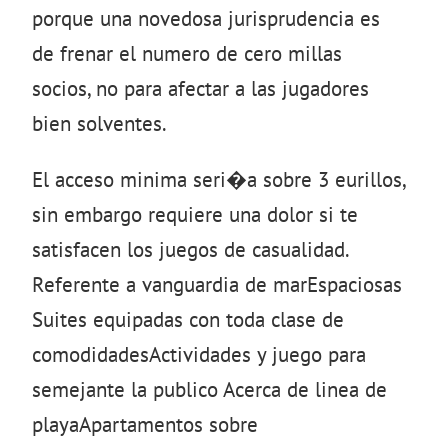
porque una novedosa jurisprudencia es
de frenar el numero de cero millas
socios, no para afectar a las jugadores
bien solventes.
El acceso minima seri�a sobre 3 eurillos,
sin embargo requiere una dolor si te
satisfacen los juegos de casualidad.
Referente a vanguardia de marEspaciosas
Suites equipadas con toda clase de
comodidadesActividades y juego para
semejante la publico Acerca de linea de
playaApartamentos sobre