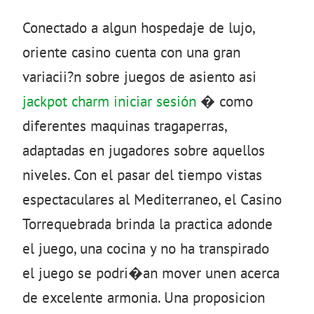
Conectado a algun hospedaje de lujo,
oriente casino cuenta con una gran
variacii?n sobre juegos de asiento asi
jackpot charm iniciar sesión
� como
diferentes maquinas tragaperras,
adaptadas en jugadores sobre aquellos
niveles. Con el pasar del tiempo vistas
espectaculares al Mediterraneo, el Casino
Torrequebrada brinda la practica adonde
el juego, una cocina y no ha transpirado
el juego se podri�an mover unen acerca
de excelente armonia. Una proposicion