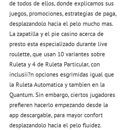
de todos de ellos, donde explicamos sus
juegos, promociones, estrategias de paga,
desplazandolo hacia el pelo mucho mas.
La zapatilla y el pie casino acerca de
presto esta especializado durante live
roulette, que usan 10 variantes sobre
Ruleta y 4 de Ruleta Particular, con
inclusii?n opciones esgrimidas igual que
la Ruleta Automatica y tambien en la
Quantum. Sin embargo, ciertos jugadores
prefieren hacerlo empezando desde la
app descargable, para mayor confort
desplazandolo hacia el pelo fluidez.