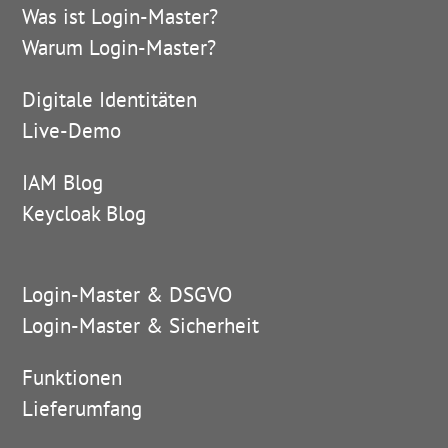
Was ist Login-Master?
Warum Login-Master?
Digitale Identitäten
Live-Demo
IAM Blog
Keycloak Blog
Login-Master & DSGVO
Login-Master & Sicherheit
Funktionen
Lieferumfang