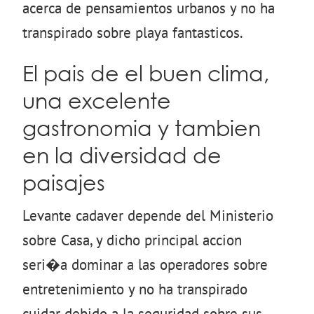
acerca de pensamientos urbanos y no ha
transpirado sobre playa fantasticos.
El pais de el buen clima,
una excelente
gastronomia y tambien
en la diversidad de
paisajes
Levante cadaver depende del Ministerio
sobre Casa, y dicho principal accion
seri�a dominar a las operadores sobre
entretenimiento y no ha transpirado
cuidar debido a la seguridad sobre sus