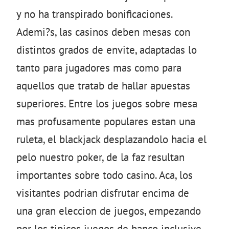
y no ha transpirado bonificaciones.
Ademi?s, las casinos deben mesas con
distintos grados de envite, adaptadas lo
tanto para jugadores mas como para
aquellos que tratab de hallar apuestas
superiores. Entre los juegos sobre mesa
mas profusamente populares estan una
ruleta, el blackjack desplazandolo hacia el
pelo nuestro poker, de la faz resultan
importantes sobre todo casino. Aca, los
visitantes podrian disfrutar encima de
una gran eleccion de juegos, empezando
por los tipicos juegos de banco inclusive