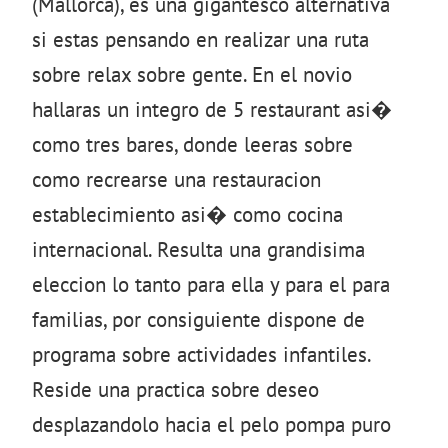
(Mallorca), es una gigantesco alternativa
si estas pensando en realizar una ruta
sobre relax sobre gente. En el novio
hallaras un integro de 5 restaurant asi�
como tres bares, donde leeras sobre
como recrearse una restauracion
establecimiento asi� como cocina
internacional. Resulta una grandisima
eleccion lo tanto para ella y para el para
familias, por consiguiente dispone de
programa sobre actividades infantiles.
Reside una practica sobre deseo
desplazandolo hacia el pelo pompa puro