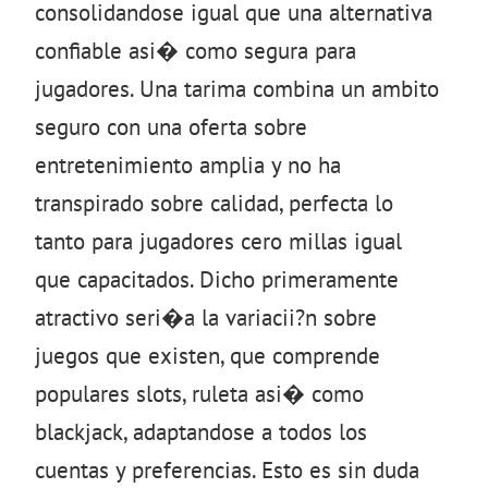
consolidandose igual que una alternativa
confiable asi� como segura para
jugadores. Una tarima combina un ambito
seguro con una oferta sobre
entretenimiento amplia y no ha
transpirado sobre calidad, perfecta lo
tanto para jugadores cero millas igual
que capacitados. Dicho primeramente
atractivo seri�a la variacii?n sobre
juegos que existen, que comprende
populares slots, ruleta asi� como
blackjack, adaptandose a todos los
cuentas y preferencias. Esto es sin duda