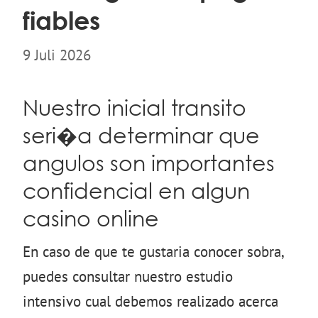
fiables
9 Juli 2026
Nuestro inicial transito
seri�a determinar que
angulos son importantes
confidencial en algun
casino online
En caso de que te gustaria conocer sobra,
puedes consultar nuestro estudio
intensivo cual debemos realizado acerca