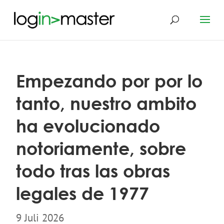
Empezando por por lo
tanto, nuestro ambito
ha evolucionado
notoriamente, sobre
todo tras las obras
legales de 1977
9 Juli 2026