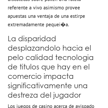
referente a vivo asimismo provee
apuestas una ventaja de una estirpe
extremadamente pequei�a.
La disparidad
desplazandolo hacia el
pelo calidad tecnologia
de titulos que hay en el
comercio impacta
significativamente una
destreza del jugador
Los juegos de casino acerca de avispado