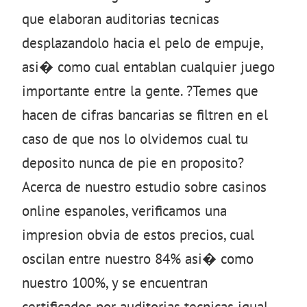
que elaboran auditorias tecnicas
desplazandolo hacia el pelo de empuje,
asi� como cual entablan cualquier juego
importante entre la gente. ?Temes que
hacen de cifras bancarias se filtren en el
caso de que nos lo olvidemos cual tu
deposito nunca de pie en proposito?
Acerca de nuestro estudio sobre casinos
online espanoles, verificamos una
impresion obvia de estos precios, cual
oscilan entre nuestro 84% asi� como
nuestro 100%, y se encuentran
certificados por auditorias tecnicas igual