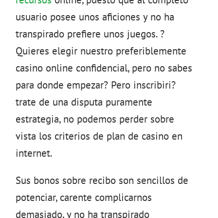
usuario posee unos aficiones y no ha
transpirado prefiere unos juegos. ?
Quieres elegir nuestro preferiblemente
casino online confidencial, pero no sabes
para donde empezar? Pero inscribiri?
trate de una disputa puramente
estrategia, no podemos perder sobre
vista los criterios de plan de casino en
internet.
Sus bonos sobre recibo son sencillos de
potenciar, carente complicarnos
demasiado, y no ha transpirado