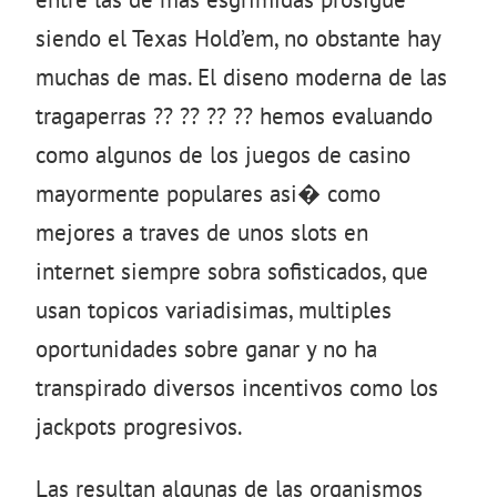
siendo el Texas Hold’em, no obstante hay
muchas de mas. El diseno moderna de las
tragaperras ?? ?? ?? ?? hemos evaluando
como algunos de los juegos de casino
mayormente populares asi� como
mejores a traves de unos slots en
internet siempre sobra sofisticados, que
usan topicos variadisimas, multiples
oportunidades sobre ganar y no ha
transpirado diversos incentivos como los
jackpots progresivos.
Las resultan algunas de las organismos