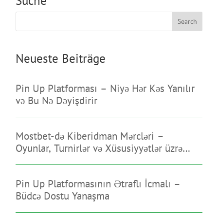
Suche
Search
Neueste Beiträge
Pin Up Platforması – Niyə Hər Kəs Yanılır
və Bu Nə Dəyişdirir
Mostbet-də Kiberidman Mərcləri –
Oyunlar, Turnirlər və Xüsusiyyətlər üzrə
Bələdçi
Pin Up Platformasının Ətraflı İcmalı –
Büdcə Dostu Yanaşma