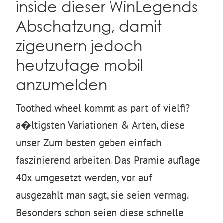
inside dieser WinLegends
Abschatzung, damit
zigeunern jedoch
heutzutage mobil
anzumelden
Toothed wheel kommt as part of vielfi?
a�ltigsten Variationen & Arten, diese
unser Zum besten geben einfach
faszinierend arbeiten. Das Pramie auflage
40x umgesetzt werden, vor auf
ausgezahlt man sagt, sie seien vermag.
Besonders schon seien diese schnelle