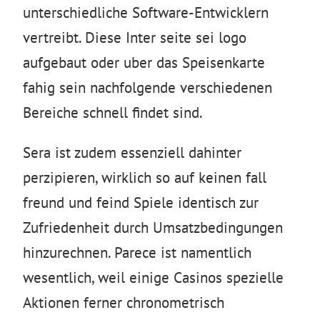
unterschiedliche Software-Entwicklern
vertreibt. Diese Inter seite sei logo
aufgebaut oder uber das Speisenkarte
fahig sein nachfolgende verschiedenen
Bereiche schnell findet sind.
Sera ist zudem essenziell dahinter
perzipieren, wirklich so auf keinen fall
freund und feind Spiele identisch zur
Zufriedenheit durch Umsatzbedingungen
hinzurechnen. Parece ist namentlich
wesentlich, weil einige Casinos spezielle
Aktionen ferner chronometrisch