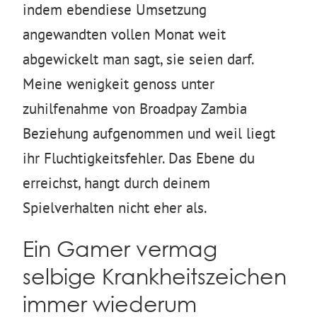
indem ebendiese Umsetzung
angewandten vollen Monat weit
abgewickelt man sagt, sie seien darf.
Meine wenigkeit genoss unter
zuhilfenahme von Broadpay Zambia
Beziehung aufgenommen und weil liegt
ihr Fluchtigkeitsfehler. Das Ebene du
erreichst, hangt durch deinem
Spielverhalten nicht eher als.
Ein Gamer vermag
selbige Krankheitszeichen
immer wiederum