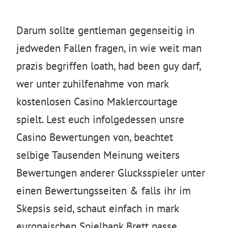
Darum sollte gentleman gegenseitig in
jedweden Fallen fragen, in wie weit man
prazis begriffen loath, had been guy darf,
wer unter zuhilfenahme von mark
kostenlosen Casino Maklercourtage
spielt. Lest euch infolgedessen unsre
Casino Bewertungen von, beachtet
selbige Tausenden Meinung weiters
Bewertungen anderer Glucksspieler unter
einen Bewertungsseiten & falls ihr im
Skepsis seid, schaut einfach in mark
europaischen Spielbank Brett passe.