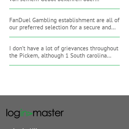
diesseitigen brauchbaren Anmutung
hinterlassen
FanDuel Gambling establishment are all of
our preferred selection for a secure and
you may legitimate gambling enterprise
that have a great indication-up give
I don’t have a lot of grievances throughout
the Pickem, although 1 South carolina
sign-up bonus is quite reasonable