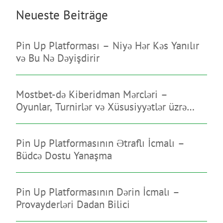
Neueste Beiträge
Pin Up Platforması – Niyə Hər Kəs Yanılır
və Bu Nə Dəyişdirir
Mostbet-də Kiberidman Mərcləri –
Oyunlar, Turnirlər və Xüsusiyyətlər üzrə
Bələdçi
Pin Up Platformasının Ətraflı İcmalı –
Büdcə Dostu Yanaşma
Pin Up Platformasının Dərin İcmalı –
Provayderləri Dadan Bilici