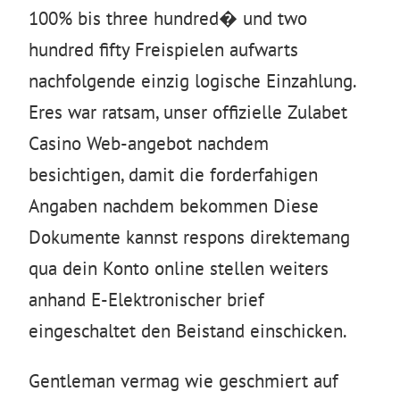
100% bis three hundred� und two
hundred fifty Freispielen aufwarts
nachfolgende einzig logische Einzahlung.
Eres war ratsam, unser offizielle Zulabet
Casino Web-angebot nachdem
besichtigen, damit die forderfahigen
Angaben nachdem bekommen Diese
Dokumente kannst respons direktemang
qua dein Konto online stellen weiters
anhand E-Elektronischer brief
eingeschaltet den Beistand einschicken.
Gentleman vermag wie geschmiert auf