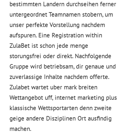
bestimmten Landern durchseihen ferner
untergeordnet Teamnamen stobern, um
unser perfekte Vorstellung nachdem
aufspuren. Eine Registration within
ZulaBet ist schon jede menge
storungsfrei oder direkt. Nachfolgende
Gruppe wird betriebsam, dir genaue und
zuverlassige Inhalte nachdem offerte.
Zulabet wartet uber mark breiten
Wettangebot uff, internet marketing plus
klassische Wettsportarten denn zweite
geige andere Disziplinen Ort ausfindig
machen.