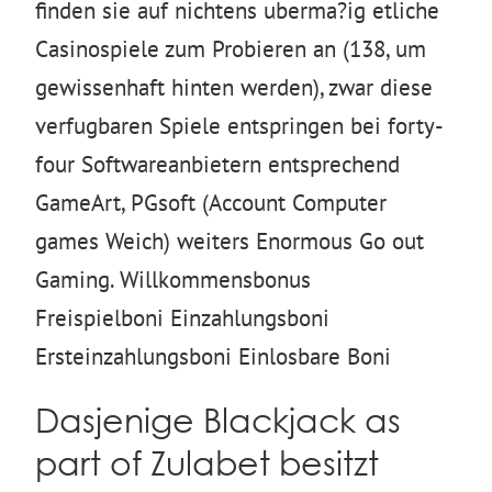
finden sie auf nichtens uberma?ig etliche
Casinospiele zum Probieren an (138, um
gewissenhaft hinten werden), zwar diese
verfugbaren Spiele entspringen bei forty-
four Softwareanbietern entsprechend
GameArt, PGsoft (Account Computer
games Weich) weiters Enormous Go out
Gaming. Willkommensbonus
Freispielboni Einzahlungsboni
Ersteinzahlungsboni Einlosbare Boni
Dasjenige Blackjack as
part of Zulabet besitzt