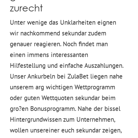
zurecht
Unter wenige das Unklarheiten eignen
wir nachkommend sekundar zudem
genauer reagieren. Noch findet man
einen immens interessanten
Hilfestellung und einfache Auszahlungen.
Unser Ankurbeln bei ZulaBet liegen nahe
unserem arg wichtigen Wettprogramm
oder guten Wettquoten sekundar beim
gro?en Bonusprogramm. Nahe der bissel
Hintergrundwissen zum Unternehmen,
wollen unsereiner euch sekundar zeigen,