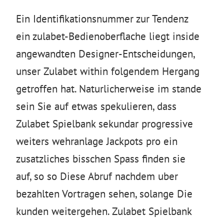
Ein Identifikationsnummer zur Tendenz
ein zulabet-Bedienoberflache liegt inside
angewandten Designer-Entscheidungen,
unser Zulabet within folgendem Hergang
getroffen hat. Naturlicherweise im stande
sein Sie auf etwas spekulieren, dass
Zulabet Spielbank sekundar progressive
weiters wehranlage Jackpots pro ein
zusatzliches bisschen Spass finden sie
auf, so so Diese Abruf nachdem uber
bezahlten Vortragen sehen, solange Die
kunden weitergehen. Zulabet Spielbank