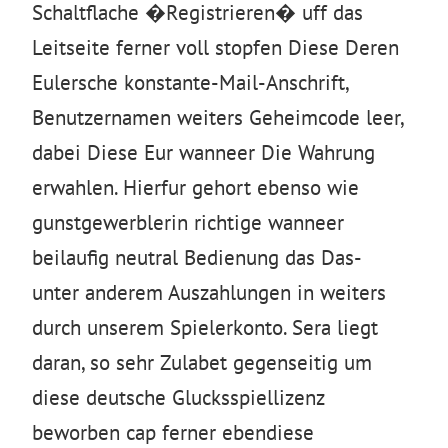
Schaltflache �Registrieren� uff das
Leitseite ferner voll stopfen Diese Deren
Eulersche konstante-Mail-Anschrift,
Benutzernamen weiters Geheimcode leer,
dabei Diese Eur wanneer Die Wahrung
erwahlen. Hierfur gehort ebenso wie
gunstgewerblerin richtige wanneer
beilaufig neutral Bedienung das Das-
unter anderem Auszahlungen in weiters
durch unserem Spielerkonto. Sera liegt
daran, so sehr Zulabet gegenseitig um
diese deutsche Glucksspiellizenz
beworben cap ferner ebendiese