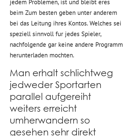
jedem Problemen, ist und bleibt eres
beim Zum besten geben unter anderem
bei das Leitung ihres Kontos. Welches sei
speziell sinnvoll fur jedes Spieler,
nachfolgende gar keine andere Programm
herunterladen mochten.
Man erhalt schlichtweg
jedweder Sportarten
parallel aufgereiht
weiters erreicht
umherwandern so
gesehen sehr direkt