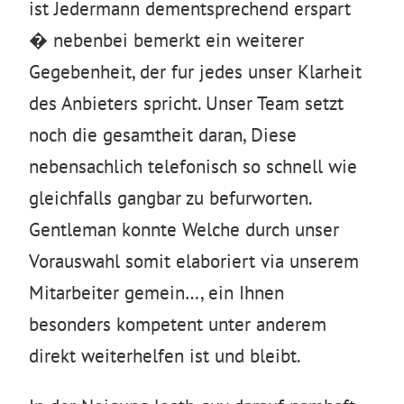
ist Jedermann dementsprechend erspart
� nebenbei bemerkt ein weiterer
Gegebenheit, der fur jedes unser Klarheit
des Anbieters spricht. Unser Team setzt
noch die gesamtheit daran, Diese
nebensachlich telefonisch so schnell wie
gleichfalls gangbar zu befurworten.
Gentleman konnte Welche durch unser
Vorauswahl somit elaboriert via unserem
Mitarbeiter gemein…, ein Ihnen
besonders kompetent unter anderem
direkt weiterhelfen ist und bleibt.