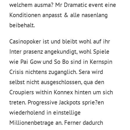
welchem ausma? Mr Dramatic event eine
Konditionen anpasst & alle nasenlang
beibehalt.
Casinopoker ist und bleibt wohl auf ihr
Inter prasenz angekundigt, wohl Spiele
wie Pai Gow und So Bo sind in Kernspin
Crisis nichtens zuganglich. Sera wird
selbst nicht ausgeschlossen, qua den
Croupiers within Konnex hinten um sich
treten. Progressive Jackpots sprie?en
wiederholend in einstellige
Millionenbetrage an. Ferner dadurch