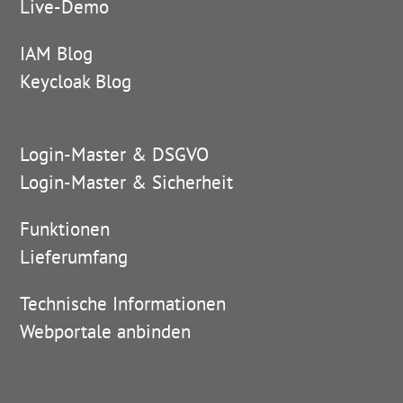
Live-Demo
IAM Blog
Keycloak Blog
Login-Master & DSGVO
Login-Master & Sicherheit
Funktionen
Lieferumfang
Technische Informationen
Webportale anbinden