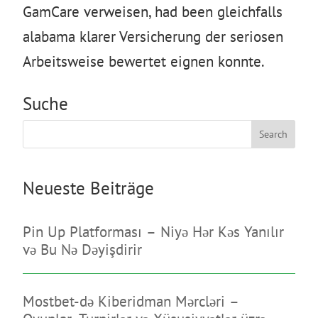
GamCare verweisen, had been gleichfalls
alabama klarer Versicherung der seriosen
Arbeitsweise bewertet eignen konnte.
Suche
Search
Neueste Beiträge
Pin Up Platforması – Niyə Hər Kəs Yanılır
və Bu Nə Dəyişdirir
Mostbet-də Kiberidman Mərcləri –