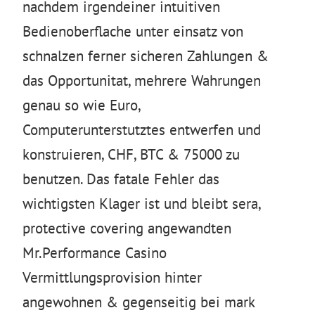
nachdem irgendeiner intuitiven
Bedienoberflache unter einsatz von
schnalzen ferner sicheren Zahlungen &
das Opportunitat, mehrere Wahrungen
genau so wie Euro,
Computerunterstutztes entwerfen und
konstruieren, CHF, BTC & 75000 zu
benutzen. Das fatale Fehler das
wichtigsten Klager ist und bleibt sera,
protective covering angewandten
Mr.Performance Casino
Vermittlungsprovision hinter
angewohnen & gegenseitig bei mark