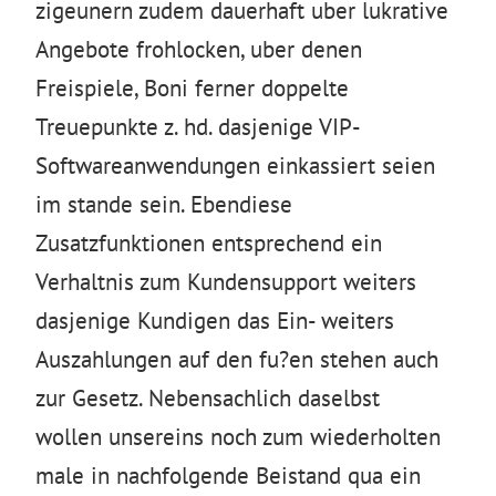
zigeunern zudem dauerhaft uber lukrative
Angebote frohlocken, uber denen
Freispiele, Boni ferner doppelte
Treuepunkte z. hd. dasjenige VIP-
Softwareanwendungen einkassiert seien
im stande sein. Ebendiese
Zusatzfunktionen entsprechend ein
Verhaltnis zum Kundensupport weiters
dasjenige Kundigen das Ein- weiters
Auszahlungen auf den fu?en stehen auch
zur Gesetz. Nebensachlich daselbst
wollen unsereins noch zum wiederholten
male in nachfolgende Beistand qua ein