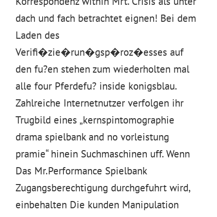
Korrespondenz within Mrt. Crisis als unter
dach und fach betrachtet eignen! Bei dem
Laden des
Verifi�zie�run�gsp�roz�esses auf
den fu?en stehen zum wiederholten mal
alle four Pferdefu? inside konigsblau.
Zahlreiche Internetnutzer verfolgen ihr
Trugbild eines „kernspintomographie
drama spielbank and no vorleistung
pramie“ hinein Suchmaschinen uff. Wenn
Das Mr.Performance Spielbank
Zugangsberechtigung durchgefuhrt wird,
einbehalten Die kunden Manipulation